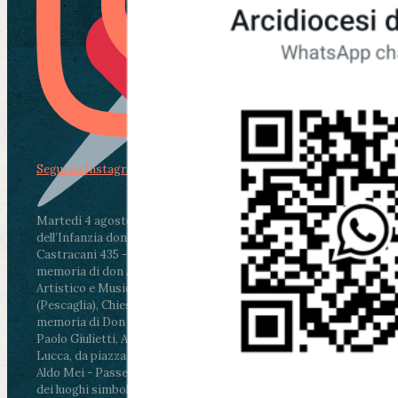
Segui su Instagram
Martedì 4 agosto2026
ore 11:30 - Lucca, Scuola
dell’Infanzia don Aldo Mei - Viale Castruccio
Castracani 435 - Inaugurazione murales in
memoria di don Aldo Mei curato dal Liceo
Artistico e Musicale “Passaglia”
.
ore 18 - Fiano
(Pescaglia), Chiesa parrocchiale - Messa in
memoria di Don Aldo Mei celebrata da mons.
Paolo Giulietti, Arcivescovo di Lucca
.
ore 20.30 -
Lucca, da piazza San Michele al Cippo di don
Aldo Mei - Passeggiata della Memoria in alcuni
dei luoghi simbolo della città. Ritrovo alle ore