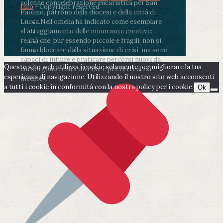
solenne concelebrazione eucaristica per San
Info
- Copyright reserved
Paolino, patrono della diocesi e della città di
Lucca.
Nell’omelia ha indicato come esemplare
«l’atteggiamento delle minoranze creative:
realtà che, pur essendo piccole e fragili, non si
fanno bloccare dalla situazione di crisi, ma sono
capaci di intuire e praticare percorsi nuovi da
Questo sito web utilizza i cookie solamente per migliorare la tua
cui sorgono realtà diverse e per certi versi
esperienza di navigazione. Utilizzando il nostro sito web acconsenti
inedite».
a tutti i cookie in conformità con la nostra policy per i cookie.
Ok