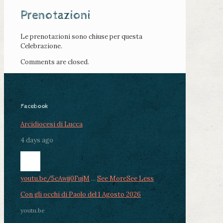
Prenotazioni
Le prenotazioni sono chiuse per questa
Celebrazione.
Comments are closed.
Facebook
Arcidiocesi di Lucca
4 days ago
youtu.be/5cAwjj0FujM
...
See More
See Less
Con gli occhi di Paolo del 1 Agosto 2026
youtu.be