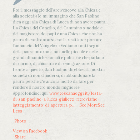
Poi il messaggio dell’Arcivescovo alla Chiesa e
alla società:
«Io mi immagino che San Paolino
dica oggi alla Chiesa di Lucca di non avere paura.
La Chiesa del Concilio, del Cammino sinodale e
del magistero dei papi è una Chiesa che non ha
paura di confrontarsi con la realtà per portare
l'annuncio del Vangelo»
.
«Vediamo tanti segni
della paura intorno a noi, nelle piccole e nelle
grandi dinamiche sociali e politiche che parlano
di riarmo, di chiusura e di remigrazione. Di
fronte a questo, San Paolino direbbe alla nostra
società di non chiudersi, di abbandonare la
paura, perché c'è ancora molto da fare per
rendere il nostro mondo migliore»
Approfondisci qui:
www.toscanaoggi.it/festa-
di-san-paolino-a-lucca-giulietti-ritroviamo-
latteggiamento-di-apertura-p...
...
See More
See
Less
Photo
View on Facebook
·
Share