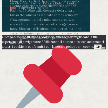
Mons. Paolo Giulietti ha presieduto stamani la
Arcidiocesi di Lucca -
Privacy Policy
-
Cookie
solenne concelebrazione eucaristica per San
Info
- Copyright reserved
Paolino, patrono della diocesi e della città di
Lucca.
Nell’omelia ha indicato come esemplare
«l’atteggiamento delle minoranze creative:
realtà che, pur essendo piccole e fragili, non si
fanno bloccare dalla situazione di crisi, ma sono
capaci di intuire e praticare percorsi nuovi da
Questo sito web utilizza i cookie solamente per migliorare la tua
cui sorgono realtà diverse e per certi versi
esperienza di navigazione. Utilizzando il nostro sito web acconsenti
inedite».
a tutti i cookie in conformità con la nostra policy per i cookie.
Ok