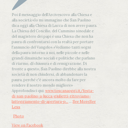
Poi il messaggio dell’Arcivescovo alla Chiesa e
alla società:
«Io mi immagino che San Paolino
dica oggi alla Chiesa di Lucca di non avere paura.
La Chiesa del Concilio, del Cammino sinodale e
del magistero dei papi è una Chiesa che non ha
paura di confrontarsi con la realtà per portare
l'annuncio del Vangelo»
.
«Vediamo tanti segni
della paura intorno a noi, nelle piccole e nelle
grandi dinamiche sociali e politiche che parlano
di riarmo, di chiusura e di remigrazione. Di
fronte a questo, San Paolino direbbe alla nostra
società di non chiudersi, di abbandonare la
paura, perché c'è ancora molto da fare per
rendere il nostro mondo migliore»
Approfondisci qui:
www.toscanaoggi.it/festa-
di-san-paolino-a-lucca-giulietti-ritroviamo-
latteggiamento-di-apertura-p...
...
See More
See
Less
Photo
View on Facebook