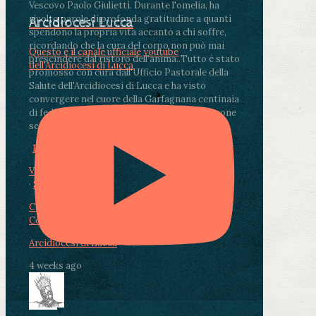
Vescovo Paolo Giulietti. Durante l'omelia, ha
rivolto parole di profonda gratitudine a quanti
Arcidiocesi Lucca
spendono la propria vita accanto a chi soffre,
ricordando che la cura del corpo non può mai
Questo è il canale ufficiale youtube
prescindere dal ristoro dell'anima.
.
Tutto è stato
dell'Arcidiocesi di Lucca
promosso con cura dall'Ufficio Pastorale della
Salute dell'Arcidiocesi di Lucca e ha visto
convergere nel cuore della Garfagnana centinaia
di fedeli, operatori sanitari, volontari e persone
segnate dalla malattia.
...
See More
See Less
Photo
View on Facebook
·
Share
Condividi su Facebook
Condividi su Twitter
Condividi su LinkedIn
Condividi via email
Arcidiocesi di Lucca
4 weeks ago