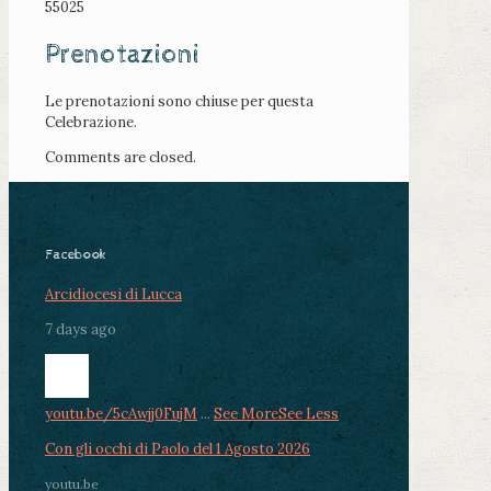
55025
Prenotazioni
Le prenotazioni sono chiuse per questa
Celebrazione.
Comments are closed.
Facebook
Arcidiocesi di Lucca
7 days ago
youtu.be/5cAwjj0FujM
...
See More
See Less
Con gli occhi di Paolo del 1 Agosto 2026
youtu.be