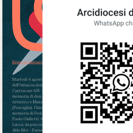
Segui su Instagram
Martedì 4 agosto2026
ore 11:30 - Lucca, Scuola
dell’Infanzia don Aldo Mei - Viale Castruccio
Castracani 435 - Inaugurazione murales in
memoria di don Aldo Mei curato dal Liceo
Artistico e Musicale “Passaglia”
.
ore 18 - Fiano
(Pescaglia), Chiesa parrocchiale - Messa in
memoria di Don Aldo Mei celebrata da mons.
Paolo Giulietti, Arcivescovo di Lucca
.
ore 20.30 -
Lucca, da piazza San Michele al Cippo di don
Aldo Mei - Passeggiata della Memoria in alcuni