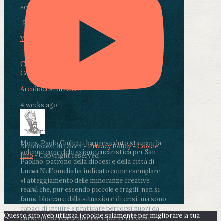
segnate dalla malattia.
...
See More
See Less
Photo
View on Facebook
·
Share
Condividi su Facebook
Condividi su Twitter
Condividi su LinkedIn
Condividi via email
Arcidiocesi di Lucca
4 weeks ago
Mons. Paolo Giulietti ha presieduto stamani la
Arcidiocesi di Lucca -
Privacy Policy
-
Cookie
solenne concelebrazione eucaristica per San
Info
- Copyright reserved
Paolino, patrono della diocesi e della città di
Lucca.
Nell’omelia ha indicato come esemplare
«l’atteggiamento delle minoranze creative:
realtà che, pur essendo piccole e fragili, non si
fanno bloccare dalla situazione di crisi, ma sono
capaci di intuire e praticare percorsi nuovi da
Questo sito web utilizza i cookie solamente per migliorare la tua
cui sorgono realtà diverse e per certi versi