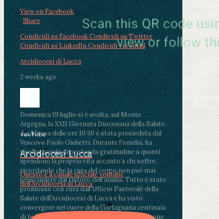
View on Facebook
·
Share
Condividi su Facebook
Condividi su Twitter
Condividi su LinkedIn
Condividi via email
Arcidiocesi di Lucca
2 weeks ago
Domenica 19 luglio si è svolta, sul Monte
Argegna, la XXII Giornata Diocesana della Salute.
.
La Messa delle ore 10:30 è stata presieduta dal
YouTube
Vescovo Paolo Giulietti. Durante l'omelia, ha
rivolto parole di profonda gratitudine a quanti
Arcidiocesi Lucca
spendono la propria vita accanto a chi soffre,
ricordando che la cura del corpo non può mai
Questo è il canale ufficiale youtube
prescindere dal ristoro dell'anima.
.
Tutto è stato
dell'Arcidiocesi di Lucca
promosso con cura dall'Ufficio Pastorale della
Salute dell'Arcidiocesi di Lucca e ha visto
convergere nel cuore della Garfagnana centinaia
di fedeli, operatori sanitari, volontari e persone