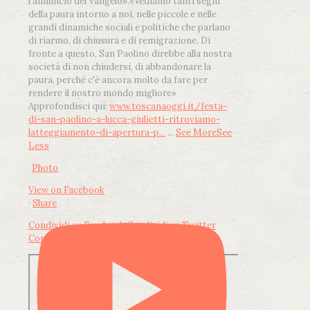
l'annuncio del Vangelo»
.
«Vediamo tanti segni
della paura intorno a noi, nelle piccole e nelle
grandi dinamiche sociali e politiche che parlano
di riarmo, di chiusura e di remigrazione. Di
fronte a questo, San Paolino direbbe alla nostra
società di non chiudersi, di abbandonare la
paura, perché c'è ancora molto da fare per
rendere il nostro mondo migliore»
Approfondisci qui:
www.toscanaoggi.it/festa-
di-san-paolino-a-lucca-giulietti-ritroviamo-
latteggiamento-di-apertura-p...
...
See More
See
Less
Photo
View on Facebook
·
Share
Condividi su Facebook
Condividi su Twitter
Condividi su LinkedIn
Condividi via email