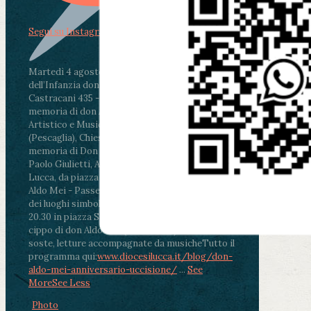
Segui su Instagram
Martedì 4 agosto2026
ore 11:30 - Lucca, Scuola
dell’Infanzia don Aldo Mei - Viale Castruccio
Castracani 435 - Inaugurazione murales in
memoria di don Aldo Mei curato dal Liceo
Artistico e Musicale “Passaglia”
.
ore 18 - Fiano
(Pescaglia), Chiesa parrocchiale - Messa in
memoria di Don Aldo Mei celebrata da mons.
Paolo Giulietti, Arcivescovo di Lucca
.
ore 20.30 -
Lucca, da piazza San Michele al Cippo di don
Aldo Mei - Passeggiata della Memoria in alcuni
dei luoghi simbolo della città. Ritrovo alle ore
20.30 in piazza San Michele con conclusione al
cippo di don Aldo Mei (Porta Elisa). Durante le
soste, letture accompagnate da musiche
Tutto il
programma qui:
www.diocesilucca.it/blog/don-
aldo-mei-anniversario-uccisione/
...
See
More
See Less
Photo