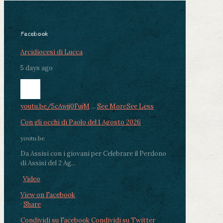
Facebook
Arcidiocesi di Lucca
5 days ago
youtu.be/5cAwjj0FujM
...
See More
See Less
Con gli occhi di Paolo del 1 Agosto 2026
youtu.be
Da Assisi con i giovani per Celebrare il Perdono
di Assisi del 2 Ag...
Video
View on Facebook
·
Share
Condividi su Facebook
Condividi su Twitter