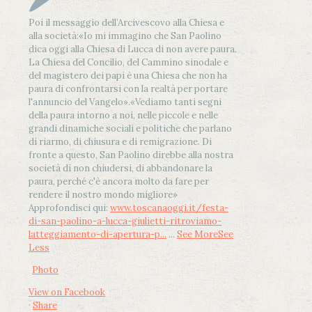
Poi il messaggio dell’Arcivescovo alla Chiesa e
alla società:
«Io mi immagino che San Paolino
dica oggi alla Chiesa di Lucca di non avere paura.
La Chiesa del Concilio, del Cammino sinodale e
del magistero dei papi è una Chiesa che non ha
paura di confrontarsi con la realtà per portare
l'annuncio del Vangelo»
.
«Vediamo tanti segni
della paura intorno a noi, nelle piccole e nelle
grandi dinamiche sociali e politiche che parlano
di riarmo, di chiusura e di remigrazione. Di
fronte a questo, San Paolino direbbe alla nostra
società di non chiudersi, di abbandonare la
paura, perché c'è ancora molto da fare per
rendere il nostro mondo migliore»
Approfondisci qui:
www.toscanaoggi.it/festa-
di-san-paolino-a-lucca-giulietti-ritroviamo-
latteggiamento-di-apertura-p...
...
See More
See
Less
Photo
View on Facebook
·
Share