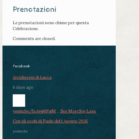
Prenotazioni
Le prenotazioni sono chiuse per questa
Celebrazione.
Comments are closed.
Facebook
Arcidiocesi di Lucca
6 days ago
youtu.be/5cAwjj0FujM
...
See More
See Less
Con gli occhi di Paolo del 1 Agosto 2026
youtu.be