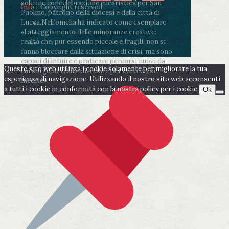
solenne concelebrazione eucaristica per San
Info
- Copyright reserved
Paolino, patrono della diocesi e della città di
Lucca.
Nell’omelia ha indicato come esemplare
«l’atteggiamento delle minoranze creative:
realtà che, pur essendo piccole e fragili, non si
fanno bloccare dalla situazione di crisi, ma sono
capaci di intuire e praticare percorsi nuovi da
Questo sito web utilizza i cookie solamente per migliorare la tua
cui sorgono realtà diverse e per certi versi
esperienza di navigazione. Utilizzando il nostro sito web acconsenti
inedite».
a tutti i cookie in conformità con la nostra policy per i cookie.
Ok