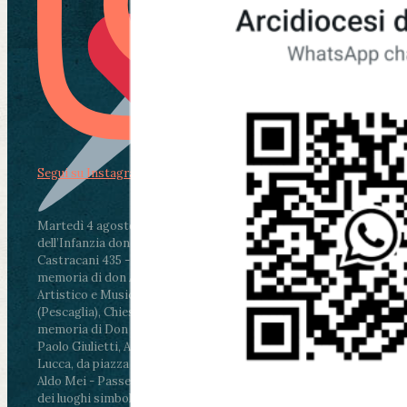
Segui su Instagram
Martedì 4 agosto2026
ore 11:30 - Lucca, Scuola
dell’Infanzia don Aldo Mei - Viale Castruccio
Castracani 435 - Inaugurazione murales in
memoria di don Aldo Mei curato dal Liceo
Artistico e Musicale “Passaglia”
.
ore 18 - Fiano
(Pescaglia), Chiesa parrocchiale - Messa in
memoria di Don Aldo Mei celebrata da mons.
Paolo Giulietti, Arcivescovo di Lucca
.
ore 20.30 -
Lucca, da piazza San Michele al Cippo di don
Aldo Mei - Passeggiata della Memoria in alcuni
dei luoghi simbolo della città. Ritrovo alle ore