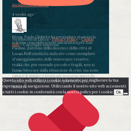
Arcidiocesi di Lucca
4 weeks ago
Mons. Paolo Giulietti ha presieduto stamani la
Arcidiocesi di Lucca -
Privacy Policy
-
Cookie
solenne concelebrazione eucaristica per San
Info
- Copyright reserved
Paolino, patrono della diocesi e della città di
Lucca.
Nell’omelia ha indicato come esemplare
«l’atteggiamento delle minoranze creative:
realtà che, pur essendo piccole e fragili, non si
fanno bloccare dalla situazione di crisi, ma sono
capaci di intuire e praticare percorsi nuovi da
Questo sito web utilizza i cookie solamente per migliorare la tua
cui sorgono realtà diverse e per certi versi
esperienza di navigazione. Utilizzando il nostro sito web acconsenti
inedite».
a tutti i cookie in conformità con la nostra policy per i cookie.
Ok