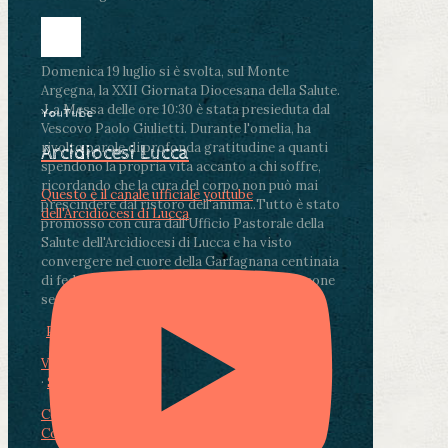
Domenica 19 luglio si è svolta, sul Monte
Argegna, la XXII Giornata Diocesana della Salute.
.
La Messa delle ore 10:30 è stata presieduta dal
YouTube
Vescovo Paolo Giulietti. Durante l'omelia, ha
rivolto parole di profonda gratitudine a quanti
Arcidiocesi Lucca
spendono la propria vita accanto a chi soffre,
ricordando che la cura del corpo non può mai
Questo è il canale ufficiale youtube
prescindere dal ristoro dell'anima.
.
Tutto è stato
dell'Arcidiocesi di Lucca
promosso con cura dall'Ufficio Pastorale della
Salute dell'Arcidiocesi di Lucca e ha visto
convergere nel cuore della Garfagnana centinaia
di fedeli, operatori sanitari, volontari e persone
segnate dalla malattia.
...
See More
See Less
Photo
View on Facebook
·
Share
Condividi su Facebook
Condividi su Twitter
Condividi su LinkedIn
Condividi via email