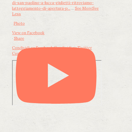
di-san-paolino-a-lucca-giulietti-ritroviamo-
latteggiamento-di-apertura-p...
...
See More
See
Less
Photo
View on Facebook
·
Share
Condividi su Facebook
Condividi su Twitter
Condividi su LinkedIn
Condividi via email