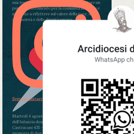
sua testimonianza continua a rappresentare un
punto di riferimento per la comunità lucchese e
un invito a riflettere sul valore della pace, della
solidarietà e della dignità umana.
Segui su Instagram
Martedì 4 agosto2026
ore 11:30 - Lucca, Scuola
dell’Infanzia don Aldo Mei - Viale Castruccio
Castracani 435 - Inaugurazione murales in
memoria di don Aldo Mei curato dal Liceo