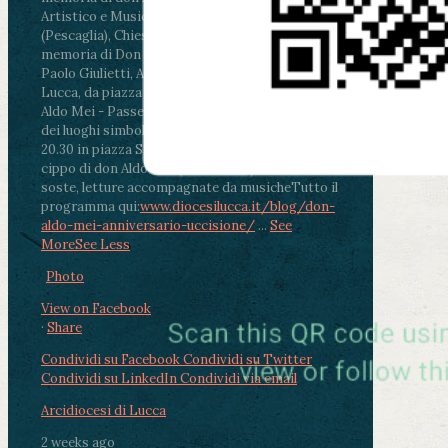
Artistico e Musicale “Passaglia”
.
ore 18 - Fiano
(Pescaglia), Chiesa parrocchiale - Messa in
memoria di Don Aldo Mei celebrata da mons.
Paolo Giulietti, Arcivescovo di Lucca
.
ore 20.30 -
Lucca, da piazza San Michele al Cippo di don
Aldo Mei - Passeggiata della Memoria in alcuni
dei luoghi simbolo della città. Ritrovo alle ore
20.30 in piazza San Michele con conclusione al
cippo di don Aldo Mei (Porta Elisa). Durante le
soste, letture accompagnate da musiche
Tutto il
programma qui:
www.diocesilucca.it/blog/don-
aldo-mei-anniversario-uccisione/
...
See
More
See Less
Photo
View on Facebook
·
Share
Condividi su Facebook
Condividi su Twitter
Condividi su LinkedIn
Condividi via email
Arcidiocesi di Lucca
2 weeks ago