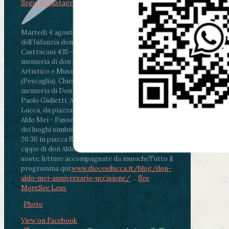
Segui su Instagram
Martedì 4 agosto2026
ore 11:30 - Lucca, Scuola
dell’Infanzia don Aldo Mei - Viale Castruccio
Castracani 435 - Inaugurazione murales in
memoria di don Aldo Mei curato dal Liceo
Artistico e Musicale “Passaglia”
.
ore 18 - Fiano
(Pescaglia), Chiesa parrocchiale - Messa in
memoria di Don Aldo Mei celebrata da mons.
Paolo Giulietti, Arcivescovo di Lucca
.
ore 20.30 -
Lucca, da piazza San Michele al Cippo di don
Aldo Mei - Passeggiata della Memoria in alcuni
dei luoghi simbolo della città. Ritrovo alle ore
20.30 in piazza San Michele con conclusione al
cippo di don Aldo Mei (Porta Elisa). Durante le
soste, letture accompagnate da musiche
Tutto il
programma qui:
www.diocesilucca.it/blog/don-
aldo-mei-anniversario-uccisione/
...
See
More
See Less
Photo
View on Facebook