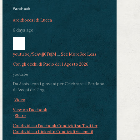
Facebook
Arcidiocesi di Lucca
6 days ago
youtu.be/5cAwjj0FujM
...
See More
See Less
Con gli occhi di Paolo del 1 Agosto 2026
youtu.be
Da Assisi con i giovani per Celebrare il Perdono
di Assisi del 2 Ag...
Video
View on Facebook
·
Share
Condividi su Facebook
Condividi su Twitter
Condividi su LinkedIn
Condividi via email