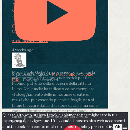
Photo
View on Facebook
·
Share
Condividi su Facebook
Condividi su Twitter
Condividi su LinkedIn
Condividi via email
Arcidiocesi di Lucca
4 weeks ago
Mons. Paolo Giulietti ha presieduto stamani la
Arcidiocesi di Lucca -
Privacy Policy
-
Cookie
solenne concelebrazione eucaristica per San
Info
- Copyright reserved
Paolino, patrono della diocesi e della città di
Lucca.
Nell’omelia ha indicato come esemplare
«l’atteggiamento delle minoranze creative:
realtà che, pur essendo piccole e fragili, non si
fanno bloccare dalla situazione di crisi, ma sono
capaci di intuire e praticare percorsi nuovi da
Questo sito web utilizza i cookie solamente per migliorare la tua
cui sorgono realtà diverse e per certi versi
esperienza di navigazione. Utilizzando il nostro sito web acconsenti
inedite».
a tutti i cookie in conformità con la nostra policy per i cookie.
Ok