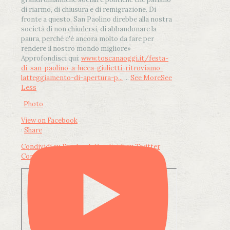
di riarmo, di chiusura e di remigrazione. Di
fronte a questo, San Paolino direbbe alla nostra
società di non chiudersi, di abbandonare la
paura, perché c'è ancora molto da fare per
rendere il nostro mondo migliore»
Approfondisci qui:
www.toscanaoggi.it/festa-
di-san-paolino-a-lucca-giulietti-ritroviamo-
latteggiamento-di-apertura-p...
...
See More
See
Less
Photo
View on Facebook
·
Share
Condividi su Facebook
Condividi su Twitter
Condividi su LinkedIn
Condividi via email