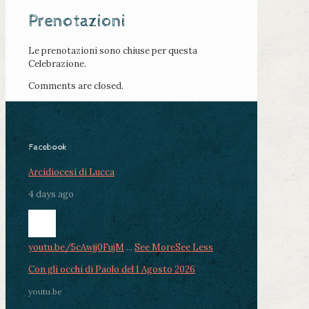
Prenotazioni
Le prenotazioni sono chiuse per questa
Celebrazione.
Comments are closed.
Facebook
Arcidiocesi di Lucca
4 days ago
youtu.be/5cAwjj0FujM
...
See More
See Less
Con gli occhi di Paolo del 1 Agosto 2026
youtu.be