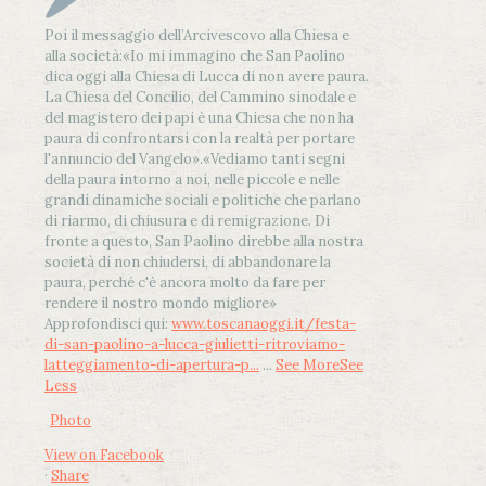
Poi il messaggio dell’Arcivescovo alla Chiesa e
alla società:
«Io mi immagino che San Paolino
dica oggi alla Chiesa di Lucca di non avere paura.
La Chiesa del Concilio, del Cammino sinodale e
del magistero dei papi è una Chiesa che non ha
paura di confrontarsi con la realtà per portare
l'annuncio del Vangelo»
.
«Vediamo tanti segni
della paura intorno a noi, nelle piccole e nelle
grandi dinamiche sociali e politiche che parlano
di riarmo, di chiusura e di remigrazione. Di
fronte a questo, San Paolino direbbe alla nostra
società di non chiudersi, di abbandonare la
paura, perché c'è ancora molto da fare per
rendere il nostro mondo migliore»
Approfondisci qui:
www.toscanaoggi.it/festa-
di-san-paolino-a-lucca-giulietti-ritroviamo-
latteggiamento-di-apertura-p...
...
See More
See
Less
Photo
View on Facebook
·
Share