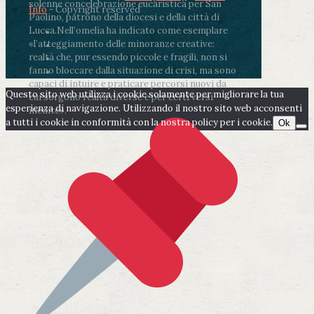
solenne concelebrazione eucaristica per San
Info
- Copyright reserved
Paolino, patrono della diocesi e della città di
Lucca.
Nell’omelia ha indicato come esemplare
«l’atteggiamento delle minoranze creative:
realtà che, pur essendo piccole e fragili, non si
fanno bloccare dalla situazione di crisi, ma sono
capaci di intuire e praticare percorsi nuovi da
Questo sito web utilizza i cookie solamente per migliorare la tua
cui sorgono realtà diverse e per certi versi
esperienza di navigazione. Utilizzando il nostro sito web acconsenti
inedite».
a tutti i cookie in conformità con la nostra policy per i cookie.
Ok