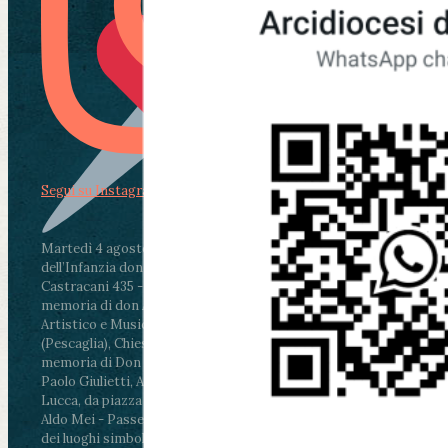
Segui su Instagram
Martedì 4 agosto2026
ore 11:30 - Lucca, Scuola
dell’Infanzia don Aldo Mei - Viale Castruccio
Castracani 435 - Inaugurazione murales in
memoria di don Aldo Mei curato dal Liceo
Artistico e Musicale “Passaglia”
.
ore 18 - Fiano
(Pescaglia), Chiesa parrocchiale - Messa in
memoria di Don Aldo Mei celebrata da mons.
Paolo Giulietti, Arcivescovo di Lucca
.
ore 20.30 -
Lucca, da piazza San Michele al Cippo di don
Aldo Mei - Passeggiata della Memoria in alcuni
dei luoghi simbolo della città. Ritrovo alle ore