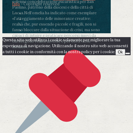
solenne concelebrazione eucaristica per San
Info
- Copyright reserved
Paolino, patrono della diocesi e della città di
Lucca.
Nell’omelia ha indicato come esemplare
«l’atteggiamento delle minoranze creative:
realtà che, pur essendo piccole e fragili, non si
fanno bloccare dalla situazione di crisi, ma sono
capaci di intuire e praticare percorsi nuovi da
Questo sito web utilizza i cookie solamente per migliorare la tua
cui sorgono realtà diverse e per certi versi
esperienza di navigazione. Utilizzando il nostro sito web acconsenti
inedite».
a tutti i cookie in conformità con la nostra policy per i cookie.
Ok