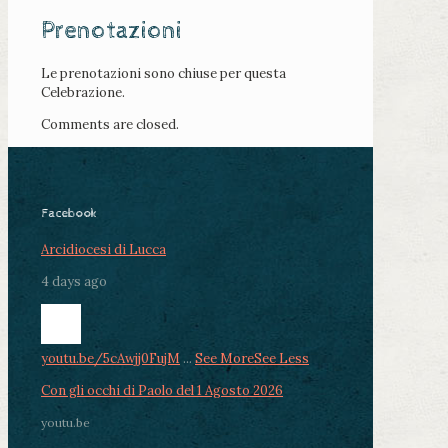
Prenotazioni
Le prenotazioni sono chiuse per questa
Celebrazione.
Comments are closed.
Facebook
Arcidiocesi di Lucca
4 days ago
youtu.be/5cAwjj0FujM
...
See More
See Less
Con gli occhi di Paolo del 1 Agosto 2026
youtu.be