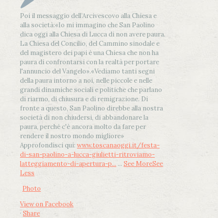
Poi il messaggio dell’Arcivescovo alla Chiesa e
alla società:
«Io mi immagino che San Paolino
dica oggi alla Chiesa di Lucca di non avere paura.
La Chiesa del Concilio, del Cammino sinodale e
del magistero dei papi è una Chiesa che non ha
paura di confrontarsi con la realtà per portare
l'annuncio del Vangelo»
.
«Vediamo tanti segni
della paura intorno a noi, nelle piccole e nelle
grandi dinamiche sociali e politiche che parlano
di riarmo, di chiusura e di remigrazione. Di
fronte a questo, San Paolino direbbe alla nostra
società di non chiudersi, di abbandonare la
paura, perché c'è ancora molto da fare per
rendere il nostro mondo migliore»
Approfondisci qui:
www.toscanaoggi.it/festa-
di-san-paolino-a-lucca-giulietti-ritroviamo-
latteggiamento-di-apertura-p...
...
See More
See
Less
Photo
View on Facebook
·
Share