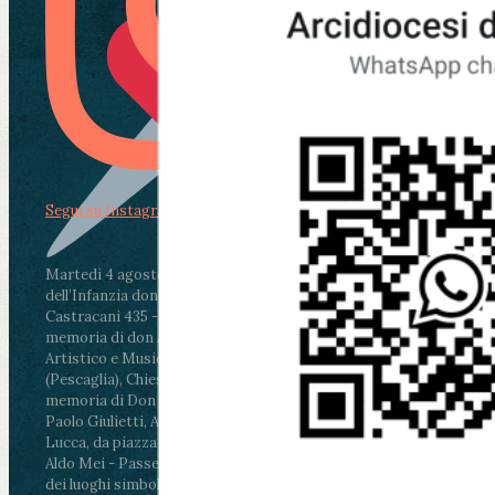
Segui su Instagram
Martedì 4 agosto2026
ore 11:30 - Lucca, Scuola
dell’Infanzia don Aldo Mei - Viale Castruccio
Castracani 435 - Inaugurazione murales in
memoria di don Aldo Mei curato dal Liceo
Artistico e Musicale “Passaglia”
.
ore 18 - Fiano
(Pescaglia), Chiesa parrocchiale - Messa in
memoria di Don Aldo Mei celebrata da mons.
Paolo Giulietti, Arcivescovo di Lucca
.
ore 20.30 -
Lucca, da piazza San Michele al Cippo di don
Aldo Mei - Passeggiata della Memoria in alcuni
dei luoghi simbolo della città. Ritrovo alle ore