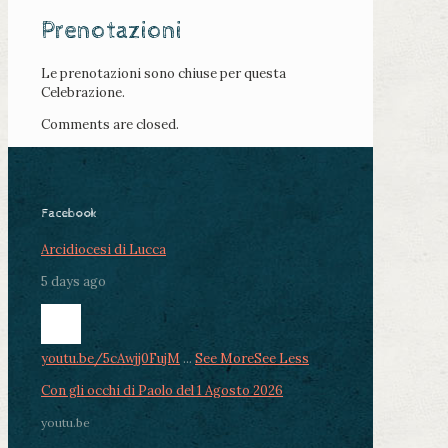
Prenotazioni
Le prenotazioni sono chiuse per questa
Celebrazione.
Comments are closed.
Facebook
Arcidiocesi di Lucca
5 days ago
youtu.be/5cAwjj0FujM
...
See More
See Less
Con gli occhi di Paolo del 1 Agosto 2026
youtu.be