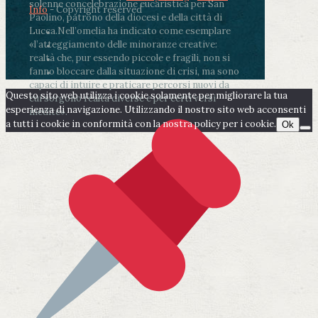
solenne concelebrazione eucaristica per San
Info
- Copyright reserved
Paolino, patrono della diocesi e della città di
Lucca.
Nell’omelia ha indicato come esemplare
«l’atteggiamento delle minoranze creative:
realtà che, pur essendo piccole e fragili, non si
fanno bloccare dalla situazione di crisi, ma sono
capaci di intuire e praticare percorsi nuovi da
Questo sito web utilizza i cookie solamente per migliorare la tua
cui sorgono realtà diverse e per certi versi
esperienza di navigazione. Utilizzando il nostro sito web acconsenti
inedite».
a tutti i cookie in conformità con la nostra policy per i cookie.
Ok