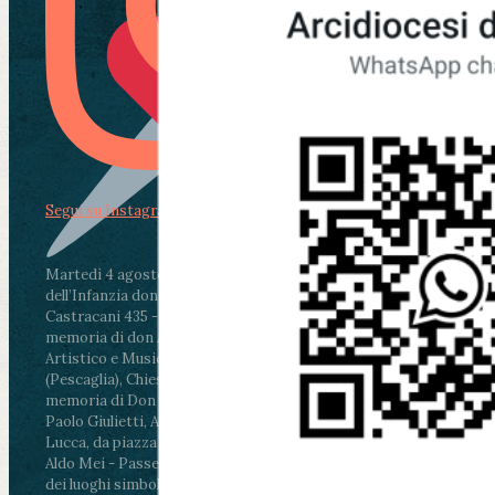
Segui su Instagram
Martedì 4 agosto2026
ore 11:30 - Lucca, Scuola
dell’Infanzia don Aldo Mei - Viale Castruccio
Castracani 435 - Inaugurazione murales in
memoria di don Aldo Mei curato dal Liceo
Artistico e Musicale “Passaglia”
.
ore 18 - Fiano
(Pescaglia), Chiesa parrocchiale - Messa in
memoria di Don Aldo Mei celebrata da mons.
Paolo Giulietti, Arcivescovo di Lucca
.
ore 20.30 -
Lucca, da piazza San Michele al Cippo di don
Aldo Mei - Passeggiata della Memoria in alcuni
dei luoghi simbolo della città. Ritrovo alle ore