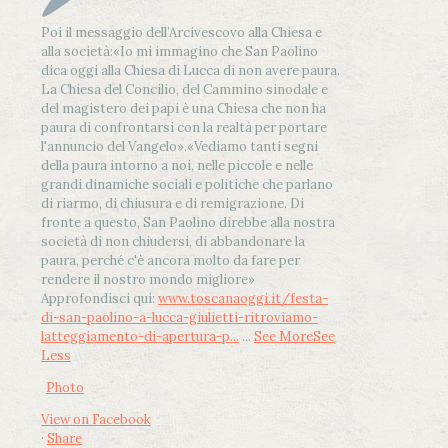
Poi il messaggio dell’Arcivescovo alla Chiesa e
alla società:
«Io mi immagino che San Paolino
dica oggi alla Chiesa di Lucca di non avere paura.
La Chiesa del Concilio, del Cammino sinodale e
del magistero dei papi è una Chiesa che non ha
paura di confrontarsi con la realtà per portare
l'annuncio del Vangelo»
.
«Vediamo tanti segni
della paura intorno a noi, nelle piccole e nelle
grandi dinamiche sociali e politiche che parlano
di riarmo, di chiusura e di remigrazione. Di
fronte a questo, San Paolino direbbe alla nostra
società di non chiudersi, di abbandonare la
paura, perché c'è ancora molto da fare per
rendere il nostro mondo migliore»
Approfondisci qui:
www.toscanaoggi.it/festa-
di-san-paolino-a-lucca-giulietti-ritroviamo-
latteggiamento-di-apertura-p...
...
See More
See
Less
Photo
View on Facebook
·
Share