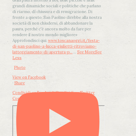
della paura intorno a noi, nelle piccole e nelle
grandi dinamiche sociali e politiche che parlano
di riarmo, di chiusura e di remigrazione. Di
fronte a questo, San Paolino direbbe alla nostra
società di non chiudersi, di abbandonare la
paura, perché c'è ancora molto da fare per
rendere il nostro mondo migliore»
Approfondisci qui:
www.toscanaoggi.it/festa-
di-san-paolino-a-lucca-giulietti-ritroviamo-
latteggiamento-di-apertura-p...
...
See More
See
Less
Photo
View on Facebook
·
Share
Condividi su Facebook
Condividi su Twitter
Condividi su LinkedIn
Condividi via email