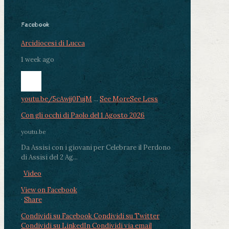
Facebook
Arcidiocesi di Lucca
1 week ago
youtu.be/5cAwjj0FujM
...
See More
See Less
Con gli occhi di Paolo del 1 Agosto 2026
youtu.be
Da Assisi con i giovani per Celebrare il Perdono
di Assisi del 2 Ag...
Video
View on Facebook
·
Share
Condividi su Facebook
Condividi su Twitter
Condividi su LinkedIn
Condividi via email