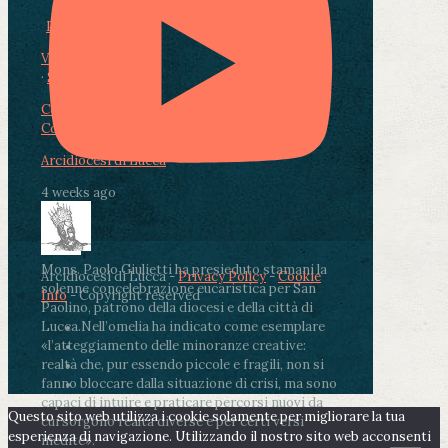
Photo
View on Facebook
·
Share
Condividi su Facebook
Condividi su Twitter
Condividi su LinkedIn
Condividi via email
Arcidiocesi di Lucca
4 weeks ago
Mons. Paolo Giulietti ha presieduto stamani la
Arcidiocesi di Lucca -
Privacy Policy
-
Cookie
solenne concelebrazione eucaristica per San
Info
- Copyright reserved
Paolino, patrono della diocesi e della città di
Lucca.
Nell’omelia ha indicato come esemplare
«l’atteggiamento delle minoranze creative:
realtà che, pur essendo piccole e fragili, non si
fanno bloccare dalla situazione di crisi, ma sono
capaci di intuire e praticare percorsi nuovi da
Questo sito web utilizza i cookie solamente per migliorare la tua
cui sorgono realtà diverse e per certi versi
esperienza di navigazione. Utilizzando il nostro sito web acconsenti
inedite».