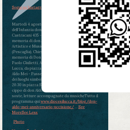
Segui su Instagram
Martedì 4 agosto2026
ore 11:30 - Lucca, Scuola
dell’Infanzia don Aldo Mei - Viale Castruccio
Castracani 435 - Inaugurazione murales in
memoria di don Aldo Mei curato dal Liceo
Artistico e Musicale “Passaglia”
.
ore 18 - Fiano
(Pescaglia), Chiesa parrocchiale - Messa in
memoria di Don Aldo Mei celebrata da mons.
Paolo Giulietti, Arcivescovo di Lucca
.
ore 20.30 -
Lucca, da piazza San Michele al Cippo di don
Aldo Mei - Passeggiata della Memoria in alcuni
dei luoghi simbolo della città. Ritrovo alle ore
20.30 in piazza San Michele con conclusione al
cippo di don Aldo Mei (Porta Elisa). Durante le
soste, letture accompagnate da musiche
Tutto il
programma qui:
www.diocesilucca.it/blog/don-
aldo-mei-anniversario-uccisione/
...
See
More
See Less
Photo