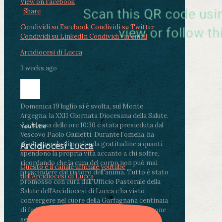
View on Facebook
·
Share
Condividi su Facebook
Condividi su Twitter
Condividi su LinkedIn
Condividi via email
Arcidiocesi di Lucca
3 weeks ago
Domenica 19 luglio si è svolta, sul Monte
Argegna, la XXII Giornata Diocesana della Salute.
.
La Messa delle ore 10:30 è stata presieduta dal
YouTube
Vescovo Paolo Giulietti. Durante l'omelia, ha
rivolto parole di profonda gratitudine a quanti
Arcidiocesi Lucca
spendono la propria vita accanto a chi soffre,
ricordando che la cura del corpo non può mai
Questo è il canale ufficiale youtube
prescindere dal ristoro dell'anima.
.
Tutto è stato
dell'Arcidiocesi di Lucca
promosso con cura dall'Ufficio Pastorale della
Salute dell'Arcidiocesi di Lucca e ha visto
convergere nel cuore della Garfagnana centinaia
di fedeli, operatori sanitari, volontari e persone
segnate dalla malattia.
...
See More
See Less