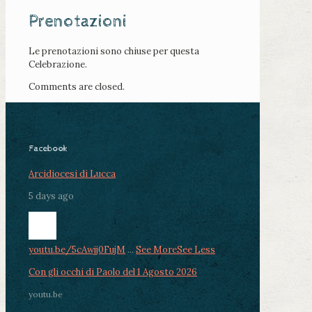
Prenotazioni
Le prenotazioni sono chiuse per questa
Celebrazione.
Comments are closed.
Facebook
Arcidiocesi di Lucca
5 days ago
youtu.be/5cAwjj0FujM
...
See More
See Less
Con gli occhi di Paolo del 1 Agosto 2026
youtu.be