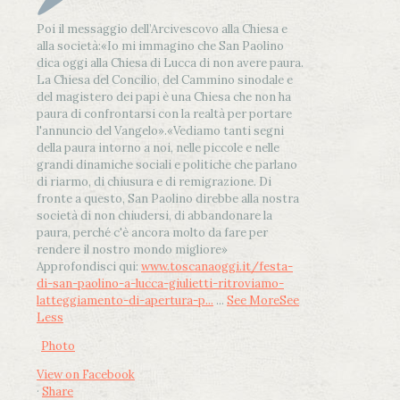
Poi il messaggio dell’Arcivescovo alla Chiesa e
alla società:
«Io mi immagino che San Paolino
dica oggi alla Chiesa di Lucca di non avere paura.
La Chiesa del Concilio, del Cammino sinodale e
del magistero dei papi è una Chiesa che non ha
paura di confrontarsi con la realtà per portare
l'annuncio del Vangelo»
.
«Vediamo tanti segni
della paura intorno a noi, nelle piccole e nelle
grandi dinamiche sociali e politiche che parlano
di riarmo, di chiusura e di remigrazione. Di
fronte a questo, San Paolino direbbe alla nostra
società di non chiudersi, di abbandonare la
paura, perché c'è ancora molto da fare per
rendere il nostro mondo migliore»
Approfondisci qui:
www.toscanaoggi.it/festa-
di-san-paolino-a-lucca-giulietti-ritroviamo-
latteggiamento-di-apertura-p...
...
See More
See
Less
Photo
View on Facebook
·
Share