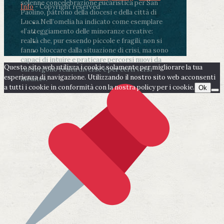
solenne concelebrazione eucaristica per San
Info
- Copyright reserved
Paolino, patrono della diocesi e della città di
Lucca.
Nell’omelia ha indicato come esemplare
«l’atteggiamento delle minoranze creative:
realtà che, pur essendo piccole e fragili, non si
fanno bloccare dalla situazione di crisi, ma sono
capaci di intuire e praticare percorsi nuovi da
Questo sito web utilizza i cookie solamente per migliorare la tua
cui sorgono realtà diverse e per certi versi
esperienza di navigazione. Utilizzando il nostro sito web acconsenti
inedite».
a tutti i cookie in conformità con la nostra policy per i cookie.
Ok