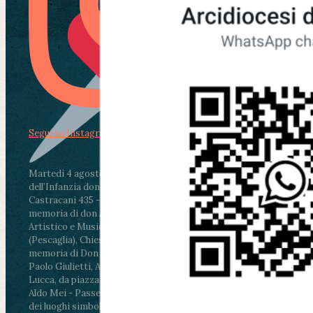
Segui su Instagram
Martedì 4 agosto2026
ore 11:30 - Lucca, Scuola
dell’Infanzia don Aldo Mei - Viale Castruccio
Castracani 435 - Inaugurazione murales in
memoria di don Aldo Mei curato dal Liceo
Artistico e Musicale “Passaglia”
.
ore 18 - Fiano
(Pescaglia), Chiesa parrocchiale - Messa in
memoria di Don Aldo Mei celebrata da mons.
Paolo Giulietti, Arcivescovo di Lucca
.
ore 20.30 -
Lucca, da piazza San Michele al Cippo di don
Aldo Mei - Passeggiata della Memoria in alcuni
dei luoghi simbolo della città. Ritrovo alle ore