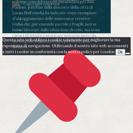
solenne concelebrazione eucaristica per San
Info
- Copyright reserved
Paolino, patrono della diocesi e della città di
Lucca.
Nell’omelia ha indicato come esemplare
«l’atteggiamento delle minoranze creative:
realtà che, pur essendo piccole e fragili, non si
fanno bloccare dalla situazione di crisi, ma sono
capaci di intuire e praticare percorsi nuovi da
Questo sito web utilizza i cookie solamente per migliorare la tua
cui sorgono realtà diverse e per certi versi
esperienza di navigazione. Utilizzando il nostro sito web acconsenti
inedite».
a tutti i cookie in conformità con la nostra policy per i cookie.
Ok