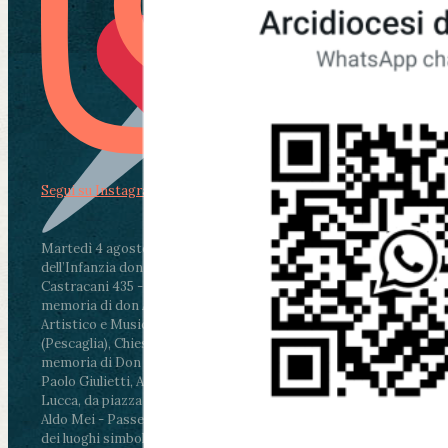
Segui su Instagram
Martedì 4 agosto2026
ore 11:30 - Lucca, Scuola
dell’Infanzia don Aldo Mei - Viale Castruccio
Castracani 435 - Inaugurazione murales in
memoria di don Aldo Mei curato dal Liceo
Artistico e Musicale “Passaglia”
.
ore 18 - Fiano
(Pescaglia), Chiesa parrocchiale - Messa in
memoria di Don Aldo Mei celebrata da mons.
Paolo Giulietti, Arcivescovo di Lucca
.
ore 20.30 -
Lucca, da piazza San Michele al Cippo di don
Aldo Mei - Passeggiata della Memoria in alcuni
dei luoghi simbolo della città. Ritrovo alle ore