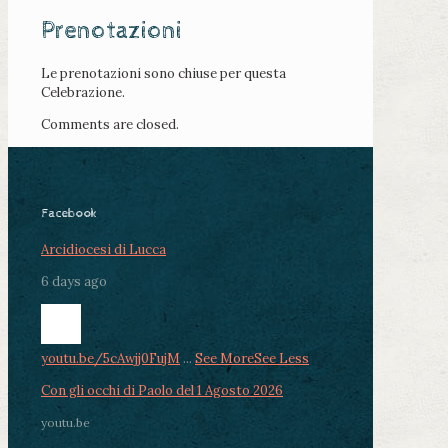
Prenotazioni
Le prenotazioni sono chiuse per questa
Celebrazione.
Comments are closed.
Facebook
Arcidiocesi di Lucca
6 days ago
youtu.be/5cAwjj0FujM
...
See More
See Less
Con gli occhi di Paolo del 1 Agosto 2026
youtu.be