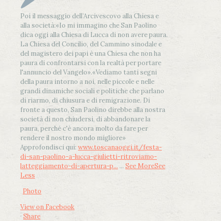
Poi il messaggio dell’Arcivescovo alla Chiesa e
alla società:
«Io mi immagino che San Paolino
dica oggi alla Chiesa di Lucca di non avere paura.
La Chiesa del Concilio, del Cammino sinodale e
del magistero dei papi è una Chiesa che non ha
paura di confrontarsi con la realtà per portare
l'annuncio del Vangelo»
.
«Vediamo tanti segni
della paura intorno a noi, nelle piccole e nelle
grandi dinamiche sociali e politiche che parlano
di riarmo, di chiusura e di remigrazione. Di
fronte a questo, San Paolino direbbe alla nostra
società di non chiudersi, di abbandonare la
paura, perché c'è ancora molto da fare per
rendere il nostro mondo migliore»
Approfondisci qui:
www.toscanaoggi.it/festa-
di-san-paolino-a-lucca-giulietti-ritroviamo-
latteggiamento-di-apertura-p...
...
See More
See
Less
Photo
View on Facebook
·
Share