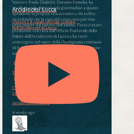
Vescovo Paolo Giulietti. Durante l'omelia, ha
rivolto parole di profonda gratitudine a quanti
Arcidiocesi Lucca
spendono la propria vita accanto a chi soffre,
ricordando che la cura del corpo non può mai
Questo è il canale ufficiale youtube
prescindere dal ristoro dell'anima.
.
Tutto è stato
dell'Arcidiocesi di Lucca
promosso con cura dall'Ufficio Pastorale della
Salute dell'Arcidiocesi di Lucca e ha visto
convergere nel cuore della Garfagnana centinaia
di fedeli, operatori sanitari, volontari e persone
segnate dalla malattia.
...
See More
See Less
Photo
View on Facebook
·
Share
Condividi su Facebook
Condividi su Twitter
Condividi su LinkedIn
Condividi via email
Arcidiocesi di Lucca
4 weeks ago