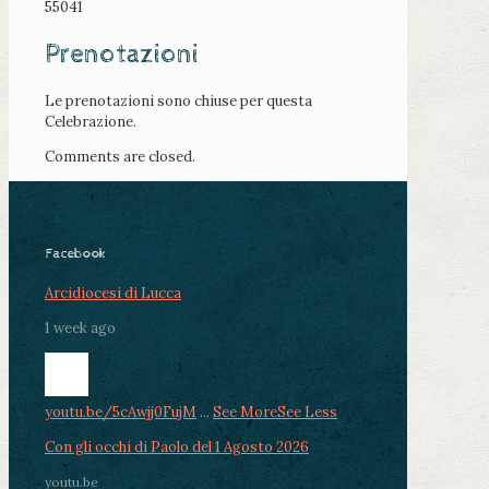
55041
Prenotazioni
Le prenotazioni sono chiuse per questa
Celebrazione.
Comments are closed.
Facebook
Arcidiocesi di Lucca
1 week ago
youtu.be/5cAwjj0FujM
...
See More
See Less
Con gli occhi di Paolo del 1 Agosto 2026
youtu.be