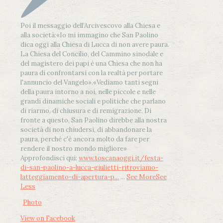
Poi il messaggio dell’Arcivescovo alla Chiesa e
alla società:
«Io mi immagino che San Paolino
dica oggi alla Chiesa di Lucca di non avere paura.
La Chiesa del Concilio, del Cammino sinodale e
del magistero dei papi è una Chiesa che non ha
paura di confrontarsi con la realtà per portare
l'annuncio del Vangelo»
.
«Vediamo tanti segni
della paura intorno a noi, nelle piccole e nelle
grandi dinamiche sociali e politiche che parlano
di riarmo, di chiusura e di remigrazione. Di
fronte a questo, San Paolino direbbe alla nostra
società di non chiudersi, di abbandonare la
paura, perché c'è ancora molto da fare per
rendere il nostro mondo migliore»
Approfondisci qui:
www.toscanaoggi.it/festa-
di-san-paolino-a-lucca-giulietti-ritroviamo-
latteggiamento-di-apertura-p...
...
See More
See
Less
Photo
View on Facebook