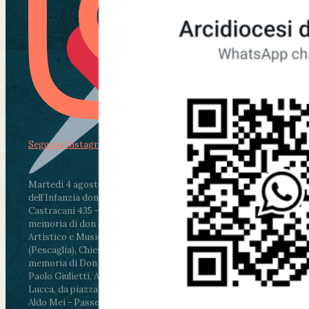
Segui su Instagram
Martedì 4 agosto2026
ore 11:30 - Lucca, Scuola
dell’Infanzia don Aldo Mei - Viale Castruccio
Castracani 435 - Inaugurazione murales in
memoria di don Aldo Mei curato dal Liceo
Artistico e Musicale “Passaglia”
.
ore 18 - Fiano
(Pescaglia), Chiesa parrocchiale - Messa in
memoria di Don Aldo Mei celebrata da mons.
Paolo Giulietti, Arcivescovo di Lucca
.
ore 20.30 -
Lucca, da piazza San Michele al Cippo di don
Aldo Mei - Passeggiata della Memoria in alcuni