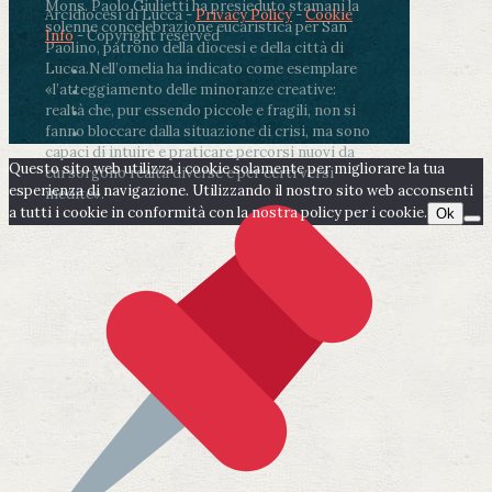
Mons. Paolo Giulietti ha presieduto stamani la
Arcidiocesi di Lucca -
Privacy Policy
-
Cookie
solenne concelebrazione eucaristica per San
Info
- Copyright reserved
Paolino, patrono della diocesi e della città di
Lucca.
Nell’omelia ha indicato come esemplare
«l’atteggiamento delle minoranze creative:
realtà che, pur essendo piccole e fragili, non si
fanno bloccare dalla situazione di crisi, ma sono
capaci di intuire e praticare percorsi nuovi da
Questo sito web utilizza i cookie solamente per migliorare la tua
cui sorgono realtà diverse e per certi versi
esperienza di navigazione. Utilizzando il nostro sito web acconsenti
inedite».
a tutti i cookie in conformità con la nostra policy per i cookie.
Ok