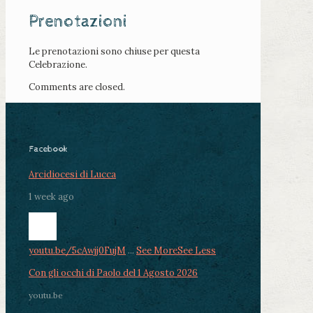
Prenotazioni
Le prenotazioni sono chiuse per questa
Celebrazione.
Comments are closed.
Facebook
Arcidiocesi di Lucca
1 week ago
youtu.be/5cAwjj0FujM
...
See More
See Less
Con gli occhi di Paolo del 1 Agosto 2026
youtu.be