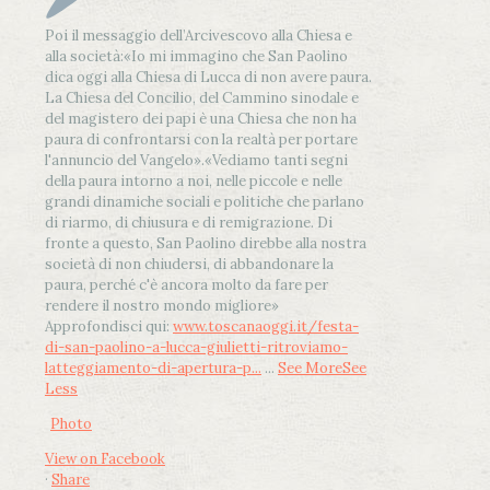
Poi il messaggio dell’Arcivescovo alla Chiesa e
alla società:
«Io mi immagino che San Paolino
dica oggi alla Chiesa di Lucca di non avere paura.
La Chiesa del Concilio, del Cammino sinodale e
del magistero dei papi è una Chiesa che non ha
paura di confrontarsi con la realtà per portare
l'annuncio del Vangelo»
.
«Vediamo tanti segni
della paura intorno a noi, nelle piccole e nelle
grandi dinamiche sociali e politiche che parlano
di riarmo, di chiusura e di remigrazione. Di
fronte a questo, San Paolino direbbe alla nostra
società di non chiudersi, di abbandonare la
paura, perché c'è ancora molto da fare per
rendere il nostro mondo migliore»
Approfondisci qui:
www.toscanaoggi.it/festa-
di-san-paolino-a-lucca-giulietti-ritroviamo-
latteggiamento-di-apertura-p...
...
See More
See
Less
Photo
View on Facebook
·
Share