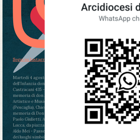
Segui su Instagram
Martedì 4 agosto2026
ore 11:30 - Lucca, Scuola
dell’Infanzia don Aldo Mei - Viale Castruccio
Castracani 435 - Inaugurazione murales in
memoria di don Aldo Mei curato dal Liceo
Artistico e Musicale “Passaglia”
.
ore 18 - Fiano
(Pescaglia), Chiesa parrocchiale - Messa in
memoria di Don Aldo Mei celebrata da mons.
Paolo Giulietti, Arcivescovo di Lucca
.
ore 20.30 -
Lucca, da piazza San Michele al Cippo di don
Aldo Mei - Passeggiata della Memoria in alcuni
dei luoghi simbolo della città. Ritrovo alle ore