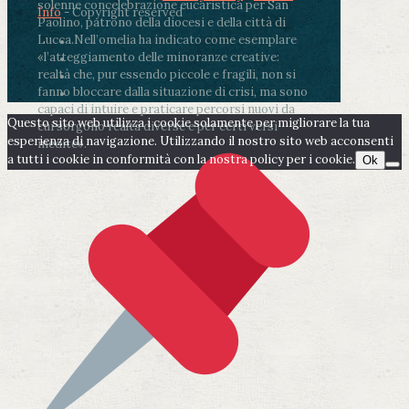
solenne concelebrazione eucaristica per San
Info
- Copyright reserved
Paolino, patrono della diocesi e della città di
Lucca.
Nell’omelia ha indicato come esemplare
«l’atteggiamento delle minoranze creative:
realtà che, pur essendo piccole e fragili, non si
fanno bloccare dalla situazione di crisi, ma sono
capaci di intuire e praticare percorsi nuovi da
Questo sito web utilizza i cookie solamente per migliorare la tua
cui sorgono realtà diverse e per certi versi
esperienza di navigazione. Utilizzando il nostro sito web acconsenti
inedite».
a tutti i cookie in conformità con la nostra policy per i cookie.
Ok