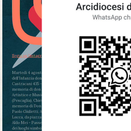
Segui su Instagram
Martedì 4 agosto2026
ore 11:30 - Lucca, Scuola
dell’Infanzia don Aldo Mei - Viale Castruccio
Castracani 435 - Inaugurazione murales in
memoria di don Aldo Mei curato dal Liceo
Artistico e Musicale “Passaglia”
.
ore 18 - Fiano
(Pescaglia), Chiesa parrocchiale - Messa in
memoria di Don Aldo Mei celebrata da mons.
Paolo Giulietti, Arcivescovo di Lucca
.
ore 20.30 -
Lucca, da piazza San Michele al Cippo di don
Aldo Mei - Passeggiata della Memoria in alcuni
dei luoghi simbolo della città. Ritrovo alle ore