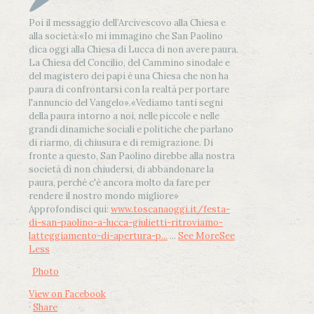
Poi il messaggio dell’Arcivescovo alla Chiesa e
alla società:
«Io mi immagino che San Paolino
dica oggi alla Chiesa di Lucca di non avere paura.
La Chiesa del Concilio, del Cammino sinodale e
del magistero dei papi è una Chiesa che non ha
paura di confrontarsi con la realtà per portare
l'annuncio del Vangelo»
.
«Vediamo tanti segni
della paura intorno a noi, nelle piccole e nelle
grandi dinamiche sociali e politiche che parlano
di riarmo, di chiusura e di remigrazione. Di
fronte a questo, San Paolino direbbe alla nostra
società di non chiudersi, di abbandonare la
paura, perché c'è ancora molto da fare per
rendere il nostro mondo migliore»
Approfondisci qui:
www.toscanaoggi.it/festa-
di-san-paolino-a-lucca-giulietti-ritroviamo-
latteggiamento-di-apertura-p...
...
See More
See
Less
Photo
View on Facebook
·
Share