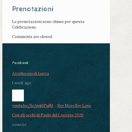
Prenotazioni
Le prenotazioni sono chiuse per questa
Celebrazione.
Comments are closed.
Facebook
Arcidiocesi di Lucca
1 week ago
youtu.be/5cAwjj0FujM
...
See More
See Less
Con gli occhi di Paolo del 1 Agosto 2026
youtu.be