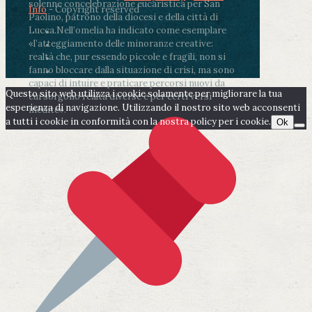
solenne concelebrazione eucaristica per San
Info
- Copyright reserved
Paolino, patrono della diocesi e della città di
Lucca.
Nell’omelia ha indicato come esemplare
«l’atteggiamento delle minoranze creative:
realtà che, pur essendo piccole e fragili, non si
fanno bloccare dalla situazione di crisi, ma sono
capaci di intuire e praticare percorsi nuovi da
Questo sito web utilizza i cookie solamente per migliorare la tua
cui sorgono realtà diverse e per certi versi
esperienza di navigazione. Utilizzando il nostro sito web acconsenti
inedite».
a tutti i cookie in conformità con la nostra policy per i cookie.
Ok