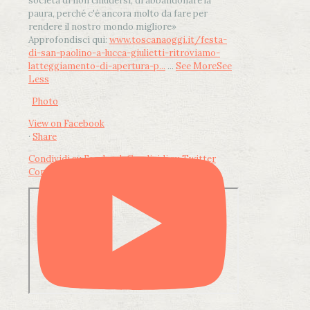
società di non chiudersi, di abbandonare la
paura, perché c'è ancora molto da fare per
rendere il nostro mondo migliore»
Approfondisci qui:
www.toscanaoggi.it/festa-
di-san-paolino-a-lucca-giulietti-ritroviamo-
latteggiamento-di-apertura-p...
...
See More
See
Less
Photo
View on Facebook
·
Share
Condividi su Facebook
Condividi su Twitter
Condividi su LinkedIn
Condividi via email