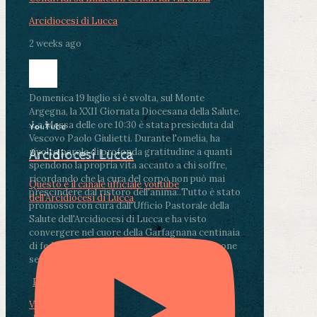
Arcidiocesi di Lucca
2 weeks ago
Domenica 19 luglio si è svolta, sul Monte
Argegna, la XXII Giornata Diocesana della Salute.
.
La Messa delle ore 10:30 è stata presieduta dal
YouTube
Vescovo Paolo Giulietti. Durante l'omelia, ha
rivolto parole di profonda gratitudine a quanti
Arcidiocesi Lucca
spendono la propria vita accanto a chi soffre,
ricordando che la cura del corpo non può mai
Questo è il canale ufficiale youtube
prescindere dal ristoro dell'anima.
.
Tutto è stato
dell'Arcidiocesi di Lucca
promosso con cura dall'Ufficio Pastorale della
Salute dell'Arcidiocesi di Lucca e ha visto
convergere nel cuore della Garfagnana centinaia
di fedeli, operatori sanitari, volontari e persone
segnate dalla malattia.
...
See More
See Less
Photo
View on Facebook