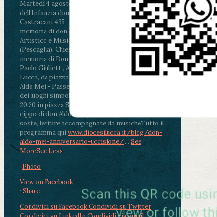
Martedì 4 agosto2026
ore 11:30 - Lucca, Scuola
dell’Infanzia don Aldo Mei - Viale Castruccio
Castracani 435 - Inaugurazione murales in
memoria di don Aldo Mei curato dal Liceo
Artistico e Musicale “Passaglia”
.
ore 18 - Fiano
(Pescaglia), Chiesa parrocchiale - Messa in
memoria di Don Aldo Mei celebrata da mons.
Paolo Giulietti, Arcivescovo di Lucca
.
ore 20.30 -
Lucca, da piazza San Michele al Cippo di don
Aldo Mei - Passeggiata della Memoria in alcuni
dei luoghi simbolo della città. Ritrovo alle ore
20.30 in piazza San Michele con conclusione al
cippo di don Aldo Mei (Porta Elisa). Durante le
soste, letture accompagnate da musiche
Tutto il
programma qui:
www.diocesilucca.it/blog/don-
aldo-mei-anniversario-uccisione/
...
See
More
See Less
Photo
View on Facebook
·
Share
Condividi su Facebook
Condividi su Twitter
Condividi su LinkedIn
Condividi via email