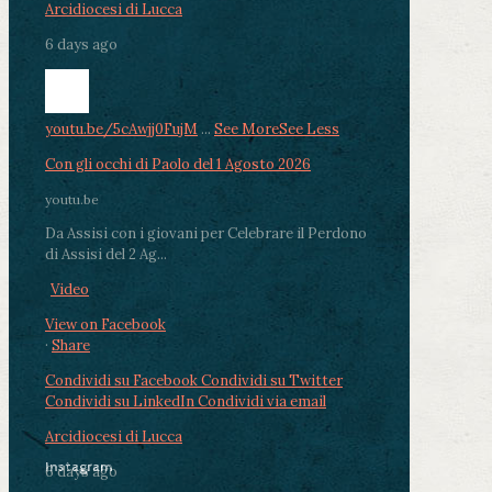
Arcidiocesi di Lucca
6 days ago
youtu.be/5cAwjj0FujM
...
See More
See Less
Con gli occhi di Paolo del 1 Agosto 2026
youtu.be
Da Assisi con i giovani per Celebrare il Perdono
di Assisi del 2 Ag...
Video
View on Facebook
·
Share
Condividi su Facebook
Condividi su Twitter
Condividi su LinkedIn
Condividi via email
Arcidiocesi di Lucca
Instagram
6 days ago