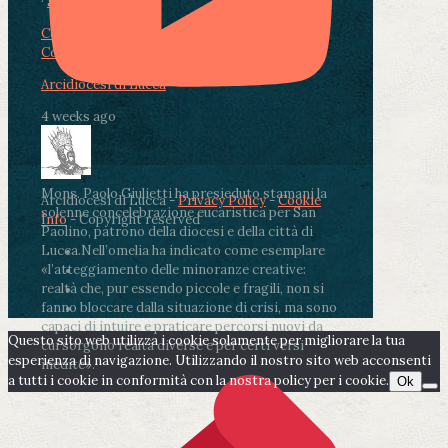
·
Share
Condividi su Facebook
Condividi su Twitter
Condividi su LinkedIn
Condividi via email
Arcidiocesi di Lucca
4 weeks ago
Mons. Paolo Giulietti ha presieduto stamani la
Arcidiocesi di Lucca -
Privacy Policy
-
Cookie
solenne concelebrazione eucaristica per San
Info
- Copyright reserved
Paolino, patrono della diocesi e della città di
Lucca.
Nell’omelia ha indicato come esemplare
«l’atteggiamento delle minoranze creative:
realtà che, pur essendo piccole e fragili, non si
fanno bloccare dalla situazione di crisi, ma sono
capaci di intuire e praticare percorsi nuovi da
Questo sito web utilizza i cookie solamente per migliorare la tua
cui sorgono realtà diverse e per certi versi
esperienza di navigazione. Utilizzando il nostro sito web acconsenti
inedite».
a tutti i cookie in conformità con la nostra policy per i cookie.
Ok