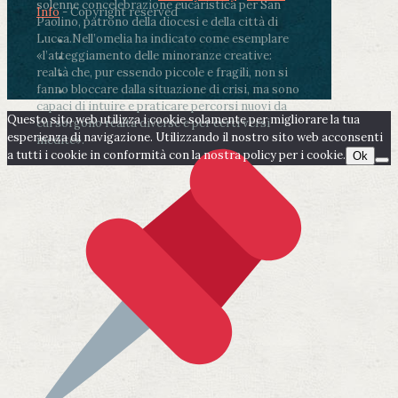
solenne concelebrazione eucaristica per San
Info
- Copyright reserved
Paolino, patrono della diocesi e della città di
Lucca.
Nell’omelia ha indicato come esemplare
«l’atteggiamento delle minoranze creative:
realtà che, pur essendo piccole e fragili, non si
fanno bloccare dalla situazione di crisi, ma sono
capaci di intuire e praticare percorsi nuovi da
Questo sito web utilizza i cookie solamente per migliorare la tua
cui sorgono realtà diverse e per certi versi
esperienza di navigazione. Utilizzando il nostro sito web acconsenti
inedite».
a tutti i cookie in conformità con la nostra policy per i cookie.
Ok