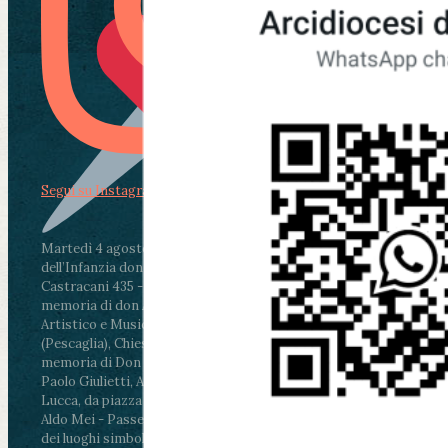
Segui su Instagram
Martedì 4 agosto2026
ore 11:30 - Lucca, Scuola
dell’Infanzia don Aldo Mei - Viale Castruccio
Castracani 435 - Inaugurazione murales in
memoria di don Aldo Mei curato dal Liceo
Artistico e Musicale “Passaglia”
.
ore 18 - Fiano
(Pescaglia), Chiesa parrocchiale - Messa in
memoria di Don Aldo Mei celebrata da mons.
Paolo Giulietti, Arcivescovo di Lucca
.
ore 20.30 -
Lucca, da piazza San Michele al Cippo di don
Aldo Mei - Passeggiata della Memoria in alcuni
dei luoghi simbolo della città. Ritrovo alle ore