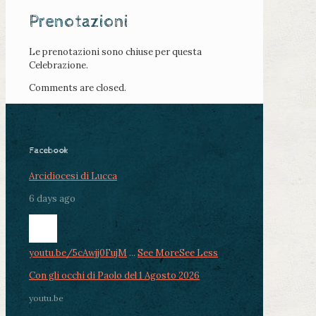
Prenotazioni
Le prenotazioni sono chiuse per questa
Celebrazione.
Comments are closed.
Facebook
Arcidiocesi di Lucca
6 days ago
youtu.be/5cAwjj0FujM
...
See More
See Less
Con gli occhi di Paolo del 1 Agosto 2026
youtu.be