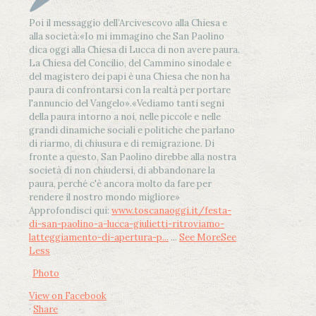
Poi il messaggio dell’Arcivescovo alla Chiesa e
alla società:
«Io mi immagino che San Paolino
dica oggi alla Chiesa di Lucca di non avere paura.
La Chiesa del Concilio, del Cammino sinodale e
del magistero dei papi è una Chiesa che non ha
paura di confrontarsi con la realtà per portare
l'annuncio del Vangelo»
.
«Vediamo tanti segni
della paura intorno a noi, nelle piccole e nelle
grandi dinamiche sociali e politiche che parlano
di riarmo, di chiusura e di remigrazione. Di
fronte a questo, San Paolino direbbe alla nostra
società di non chiudersi, di abbandonare la
paura, perché c'è ancora molto da fare per
rendere il nostro mondo migliore»
Approfondisci qui:
www.toscanaoggi.it/festa-
di-san-paolino-a-lucca-giulietti-ritroviamo-
latteggiamento-di-apertura-p...
...
See More
See
Less
Photo
View on Facebook
·
Share