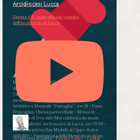
Arcidiocesi Lucca
Questo è il canale ufficiale youtube
dell'Arcidiocesi di Lucca
Martedì 4 agosto2026
ore 11:30 - Lucca, Scuola
dell’Infanzia don Aldo Mei - Viale Castruccio
Castracani 435 - Inaugurazione murales in
memoria di don Aldo Mei curato dal Liceo
Artistico e Musicale “Passaglia”
.
ore 18 - Fiano
(Pescaglia), Chiesa parrocchiale - Messa in
memoria di Don Aldo Mei celebrata da mons.
Paolo Giulietti, Arcivescovo di Lucca
.
ore 20.30 -
Lucca, da piazza San Michele al Cippo di don
Aldo Mei - Passeggiata della Memoria in alcuni
Arcidiocesi di Lucca -
Privacy Policy
-
Cookie