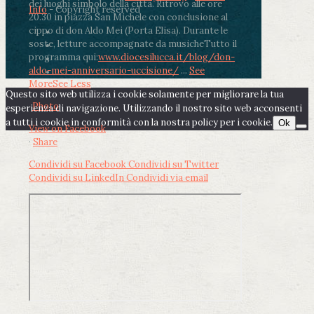
dei luoghi simbolo della città. Ritrovo alle ore
Info
- Copyright reserved
20.30 in piazza San Michele con conclusione al
cippo di don Aldo Mei (Porta Elisa). Durante le
soste, letture accompagnate da musiche
Tutto il
programma qui:
www.diocesilucca.it/blog/don-
aldo-mei-anniversario-uccisione/
...
See
More
See Less
Questo sito web utilizza i cookie solamente per migliorare la tua
Photo
esperienza di navigazione. Utilizzando il nostro sito web acconsenti
a tutti i cookie in conformità con la nostra policy per i cookie.
Ok
View on Facebook
·
Share
Condividi su Facebook
Condividi su Twitter
Condividi su LinkedIn
Condividi via email