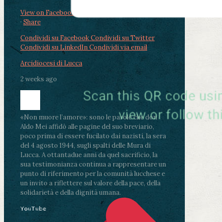
View on Facebook
·
Share
Condividi su Facebook
Condividi su Twitter
Condividi su LinkedIn
Condividi via email
Arcidiocesi di Lucca
2 weeks ago
«Non muore l’amore»: sono le parole che don
Aldo Mei affidò alle pagine del suo breviario,
poco prima di essere fucilato dai nazisti, la sera
del 4 agosto 1944, sugli spalti delle Mura di
Lucca. A ottantadue anni da quel sacrificio, la
sua testimonianza continua a rappresentare un
punto di riferimento per la comunità lucchese e
un invito a riflettere sul valore della pace, della
solidarietà e della dignità umana.
YouTube