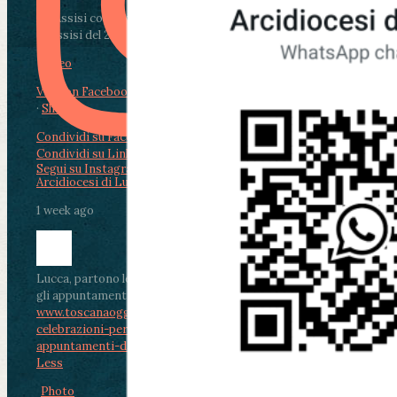
Da Assisi con i giovani per Celebrare il Perdono
di Assisi del 2 Ag...
Video
View on Facebook
·
Share
Condividi su Facebook
Condividi su Twitter
Condividi su LinkedIn
Condividi via email
Segui su Instagram
Arcidiocesi di Lucca
1 week ago
Lucca, partono le celebrazioni per don Aldo Mei:
gli appuntamenti dal 2 al 4 agosto
www.toscanaoggi.it/lucca-partono-le-
celebrazioni-per-don-aldo-mei-gli-
appuntamenti-dal-2-al-4-ago...
...
See More
See
Less
Photo