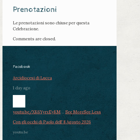
Prenotazioni
Le prenotazioni sono chiuse per questa
Celebrazione.
Comments are closed.
Facebook
Arcidiocesi di Lucca
1 day ago
youtu.be/XK6YyrxEyKM
...
See More
See Less
Con gli occhi di Paolo dell' 8 Agosto 2026
youtu.be