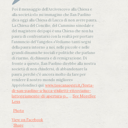
Poi il messaggio dell’Arcivescovo alla Chiesa e
alla società:
«Io mi immagino che San Paolino
dica oggi alla Chiesa di Lucca di non avere paura.
La Chiesa del Concilio, del Cammino sinodale e
del magistero dei papi è una Chiesa che non ha
paura di confrontarsi con la realtà per portare
l'annuncio del Vangelo»
.
«Vediamo tanti segni
della paura intorno a noi, nelle piccole e nelle
grandi dinamiche sociali e politiche che parlano
di riarmo, di chiusura e di remigrazione. Di
fronte a questo, San Paolino direbbe alla nostra
società di non chiudersi, di abbandonare la
paura, perché c'è ancora molto da fare per
rendere il nostro mondo migliore»
Approfondisci qui:
www.toscanaoggi.it/festa-
di-san-paolino-a-lucca-giulietti-ritroviamo-
latteggiamento-di-apertura-p...
...
See More
See
Less
Photo
View on Facebook
·
Share