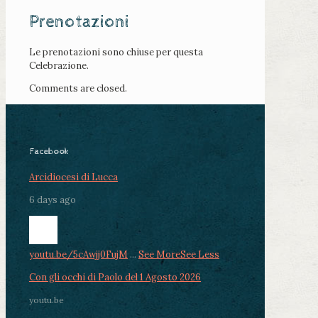
Prenotazioni
Le prenotazioni sono chiuse per questa
Celebrazione.
Comments are closed.
Facebook
Arcidiocesi di Lucca
6 days ago
youtu.be/5cAwjj0FujM
...
See More
See Less
Con gli occhi di Paolo del 1 Agosto 2026
youtu.be