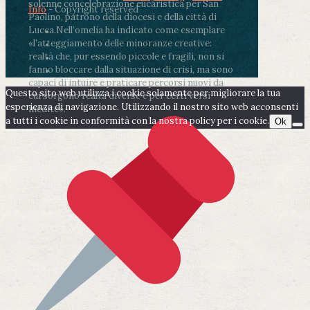
solenne concelebrazione eucaristica per San
Info
- Copyright reserved
Paolino, patrono della diocesi e della città di
Lucca.
Nell’omelia ha indicato come esemplare
«l’atteggiamento delle minoranze creative:
realtà che, pur essendo piccole e fragili, non si
fanno bloccare dalla situazione di crisi, ma sono
capaci di intuire e praticare percorsi nuovi da
Questo sito web utilizza i cookie solamente per migliorare la tua
cui sorgono realtà diverse e per certi versi
esperienza di navigazione. Utilizzando il nostro sito web acconsenti
inedite».
a tutti i cookie in conformità con la nostra policy per i cookie.
Ok