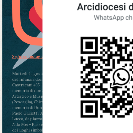
Segui su Instagram
Martedì 4 agosto2026
ore 11:30 - Lucca, Scuola
dell’Infanzia don Aldo Mei - Viale Castruccio
Castracani 435 - Inaugurazione murales in
memoria di don Aldo Mei curato dal Liceo
Artistico e Musicale “Passaglia”
.
ore 18 - Fiano
(Pescaglia), Chiesa parrocchiale - Messa in
memoria di Don Aldo Mei celebrata da mons.
Paolo Giulietti, Arcivescovo di Lucca
.
ore 20.30 -
Lucca, da piazza San Michele al Cippo di don
Aldo Mei - Passeggiata della Memoria in alcuni
dei luoghi simbolo della città. Ritrovo alle ore