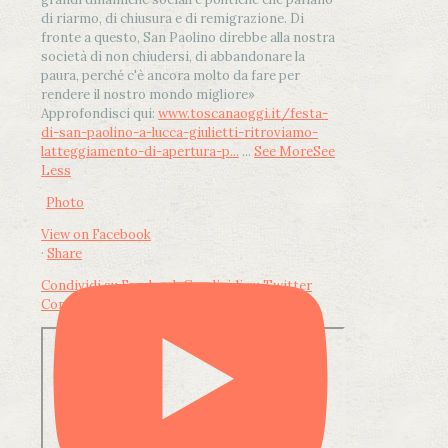
di riarmo, di chiusura e di remigrazione. Di
fronte a questo, San Paolino direbbe alla nostra
società di non chiudersi, di abbandonare la
paura, perché c'è ancora molto da fare per
rendere il nostro mondo migliore»
Approfondisci qui:
www.toscanaoggi.it/festa-
di-san-paolino-a-lucca-giulietti-ritroviamo-
latteggiamento-di-apertura-p...
...
See More
See
Less
Photo
View on Facebook
·
Share
Condividi su Facebook
Condividi su Twitter
Condividi su LinkedIn
Condividi via email