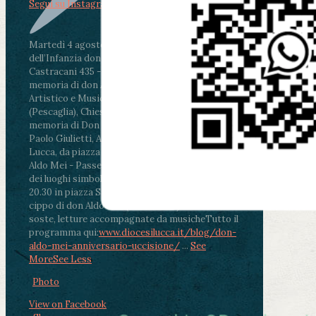
Segui su Instagram
Martedì 4 agosto2026
ore 11:30 - Lucca, Scuola
dell’Infanzia don Aldo Mei - Viale Castruccio
Castracani 435 - Inaugurazione murales in
memoria di don Aldo Mei curato dal Liceo
Artistico e Musicale “Passaglia”
.
ore 18 - Fiano
(Pescaglia), Chiesa parrocchiale - Messa in
memoria di Don Aldo Mei celebrata da mons.
Paolo Giulietti, Arcivescovo di Lucca
.
ore 20.30 -
Lucca, da piazza San Michele al Cippo di don
Aldo Mei - Passeggiata della Memoria in alcuni
dei luoghi simbolo della città. Ritrovo alle ore
20.30 in piazza San Michele con conclusione al
cippo di don Aldo Mei (Porta Elisa). Durante le
soste, letture accompagnate da musiche
Tutto il
programma qui:
www.diocesilucca.it/blog/don-
aldo-mei-anniversario-uccisione/
...
See
More
See Less
Photo
View on Facebook