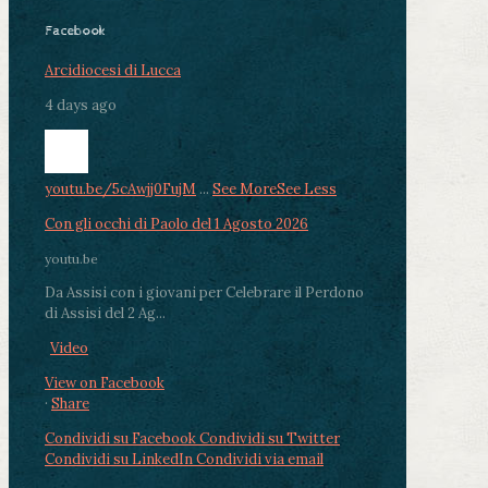
Facebook
Arcidiocesi di Lucca
4 days ago
youtu.be/5cAwjj0FujM
...
See More
See Less
Con gli occhi di Paolo del 1 Agosto 2026
youtu.be
Da Assisi con i giovani per Celebrare il Perdono
di Assisi del 2 Ag...
Video
View on Facebook
·
Share
Condividi su Facebook
Condividi su Twitter
Condividi su LinkedIn
Condividi via email