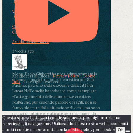
Photo
View on Facebook
·
Share
Condividi su Facebook
Condividi su Twitter
Condividi su LinkedIn
Condividi via email
Arcidiocesi di Lucca
3 weeks ago
Mons. Paolo Giulietti ha presieduto stamani la
Arcidiocesi di Lucca -
Privacy Policy
-
Cookie
solenne concelebrazione eucaristica per San
Info
- Copyright reserved
Paolino, patrono della diocesi e della città di
Lucca.
Nell’omelia ha indicato come esemplare
«l’atteggiamento delle minoranze creative:
realtà che, pur essendo piccole e fragili, non si
fanno bloccare dalla situazione di crisi, ma sono
capaci di intuire e praticare percorsi nuovi da
Questo sito web utilizza i cookie solamente per migliorare la tua
cui sorgono realtà diverse e per certi versi
esperienza di navigazione. Utilizzando il nostro sito web acconsenti
inedite».
a tutti i cookie in conformità con la nostra policy per i cookie.
Ok