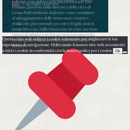
solenne concelebrazione eucaristica per San
Info
- Copyright reserved
Paolino, patrono della diocesi e della città di
Lucca.
Nell’omelia ha indicato come esemplare
«l’atteggiamento delle minoranze creative:
realtà che, pur essendo piccole e fragili, non si
fanno bloccare dalla situazione di crisi, ma sono
capaci di intuire e praticare percorsi nuovi da
Questo sito web utilizza i cookie solamente per migliorare la tua
cui sorgono realtà diverse e per certi versi
esperienza di navigazione. Utilizzando il nostro sito web acconsenti
inedite».
a tutti i cookie in conformità con la nostra policy per i cookie.
Ok