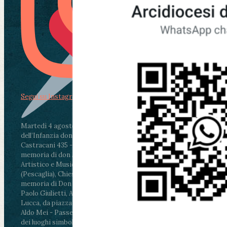
Segui su Instagram
Martedì 4 agosto2026
ore 11:30 - Lucca, Scuola
dell’Infanzia don Aldo Mei - Viale Castruccio
Castracani 435 - Inaugurazione murales in
memoria di don Aldo Mei curato dal Liceo
Artistico e Musicale “Passaglia”
.
ore 18 - Fiano
(Pescaglia), Chiesa parrocchiale - Messa in
memoria di Don Aldo Mei celebrata da mons.
Paolo Giulietti, Arcivescovo di Lucca
.
ore 20.30 -
Lucca, da piazza San Michele al Cippo di don
Aldo Mei - Passeggiata della Memoria in alcuni
dei luoghi simbolo della città. Ritrovo alle ore