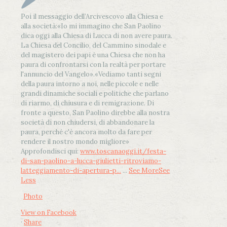
Poi il messaggio dell’Arcivescovo alla Chiesa e
alla società:
«Io mi immagino che San Paolino
dica oggi alla Chiesa di Lucca di non avere paura.
La Chiesa del Concilio, del Cammino sinodale e
del magistero dei papi è una Chiesa che non ha
paura di confrontarsi con la realtà per portare
l'annuncio del Vangelo»
.
«Vediamo tanti segni
della paura intorno a noi, nelle piccole e nelle
grandi dinamiche sociali e politiche che parlano
di riarmo, di chiusura e di remigrazione. Di
fronte a questo, San Paolino direbbe alla nostra
società di non chiudersi, di abbandonare la
paura, perché c'è ancora molto da fare per
rendere il nostro mondo migliore»
Approfondisci qui:
www.toscanaoggi.it/festa-
di-san-paolino-a-lucca-giulietti-ritroviamo-
latteggiamento-di-apertura-p...
...
See More
See
Less
Photo
View on Facebook
·
Share