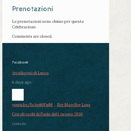
Prenotazioni
Le prenotazioni sono chiuse per questa
Celebrazione.
Comments are closed.
Facebook
Arcidiocesi di Lucca
6 days ago
youtu.be/5cAwjj0FujM
...
See More
See Less
Con gli occhi di Paolo del 1 Agosto 2026
youtu.be