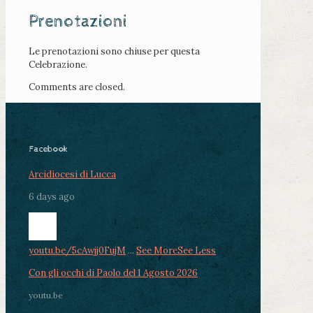
Prenotazioni
Le prenotazioni sono chiuse per questa
Celebrazione.
Comments are closed.
Facebook
Arcidiocesi di Lucca
6 days ago
youtu.be/5cAwjj0FujM
...
See More
See Less
Con gli occhi di Paolo del 1 Agosto 2026
youtu.be