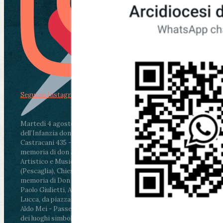
Segui su Instagram
Martedì 4 agosto2026
ore 11:30 - Lucca, Scuola
dell’Infanzia don Aldo Mei - Viale Castruccio
Castracani 435 - Inaugurazione murales in
memoria di don Aldo Mei curato dal Liceo
Artistico e Musicale “Passaglia”
.
ore 18 - Fiano
(Pescaglia), Chiesa parrocchiale - Messa in
memoria di Don Aldo Mei celebrata da mons.
Paolo Giulietti, Arcivescovo di Lucca
.
ore 20.30 -
Lucca, da piazza San Michele al Cippo di don
Aldo Mei - Passeggiata della Memoria in alcuni
dei luoghi simbolo della città. Ritrovo alle ore