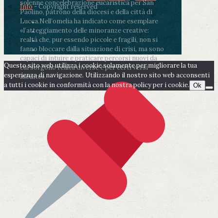
solenne concelebrazione eucaristica per San
Info
- Copyright reserved
Paolino, patrono della diocesi e della città di
Lucca.
Nell’omelia ha indicato come esemplare
«l’atteggiamento delle minoranze creative:
realtà che, pur essendo piccole e fragili, non si
fanno bloccare dalla situazione di crisi, ma sono
capaci di intuire e praticare percorsi nuovi da
Questo sito web utilizza i cookie solamente per migliorare la tua
cui sorgono realtà diverse e per certi versi
esperienza di navigazione. Utilizzando il nostro sito web acconsenti
inedite».
a tutti i cookie in conformità con la nostra policy per i cookie.
Ok