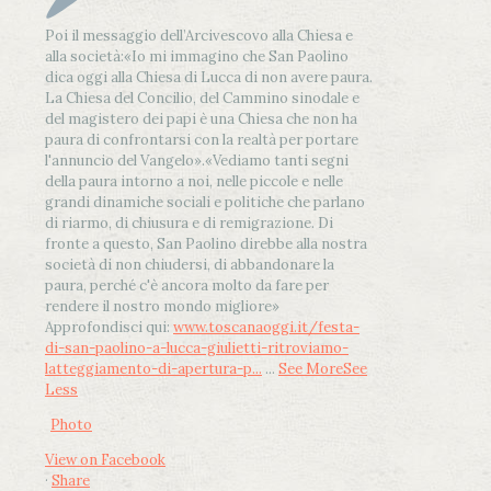
Poi il messaggio dell’Arcivescovo alla Chiesa e
alla società:
«Io mi immagino che San Paolino
dica oggi alla Chiesa di Lucca di non avere paura.
La Chiesa del Concilio, del Cammino sinodale e
del magistero dei papi è una Chiesa che non ha
paura di confrontarsi con la realtà per portare
l'annuncio del Vangelo»
.
«Vediamo tanti segni
della paura intorno a noi, nelle piccole e nelle
grandi dinamiche sociali e politiche che parlano
di riarmo, di chiusura e di remigrazione. Di
fronte a questo, San Paolino direbbe alla nostra
società di non chiudersi, di abbandonare la
paura, perché c'è ancora molto da fare per
rendere il nostro mondo migliore»
Approfondisci qui:
www.toscanaoggi.it/festa-
di-san-paolino-a-lucca-giulietti-ritroviamo-
latteggiamento-di-apertura-p...
...
See More
See
Less
Photo
View on Facebook
·
Share