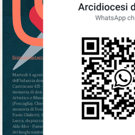
Segui su Instagram
Martedì 4 agosto2026
ore 11:30 - Lucca, Scuola
dell’Infanzia don Aldo Mei - Viale Castruccio
Castracani 435 - Inaugurazione murales in
memoria di don Aldo Mei curato dal Liceo
Artistico e Musicale “Passaglia”
.
ore 18 - Fiano
(Pescaglia), Chiesa parrocchiale - Messa in
memoria di Don Aldo Mei celebrata da mons.
Paolo Giulietti, Arcivescovo di Lucca
.
ore 20.30 -
Lucca, da piazza San Michele al Cippo di don
Aldo Mei - Passeggiata della Memoria in alcuni
dei luoghi simbolo della città. Ritrovo alle ore