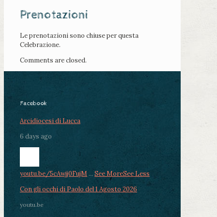
Prenotazioni
Le prenotazioni sono chiuse per questa
Celebrazione.
Comments are closed.
Facebook
Arcidiocesi di Lucca
6 days ago
youtu.be/5cAwjj0FujM
...
See More
See Less
Con gli occhi di Paolo del 1 Agosto 2026
youtu.be