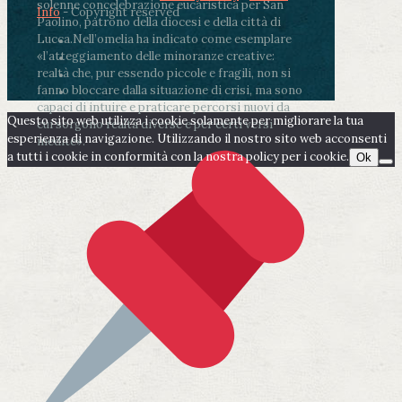
solenne concelebrazione eucaristica per San
Info
- Copyright reserved
Paolino, patrono della diocesi e della città di
Lucca.
Nell’omelia ha indicato come esemplare
«l’atteggiamento delle minoranze creative:
realtà che, pur essendo piccole e fragili, non si
fanno bloccare dalla situazione di crisi, ma sono
capaci di intuire e praticare percorsi nuovi da
Questo sito web utilizza i cookie solamente per migliorare la tua
cui sorgono realtà diverse e per certi versi
esperienza di navigazione. Utilizzando il nostro sito web acconsenti
inedite».
a tutti i cookie in conformità con la nostra policy per i cookie.
Ok