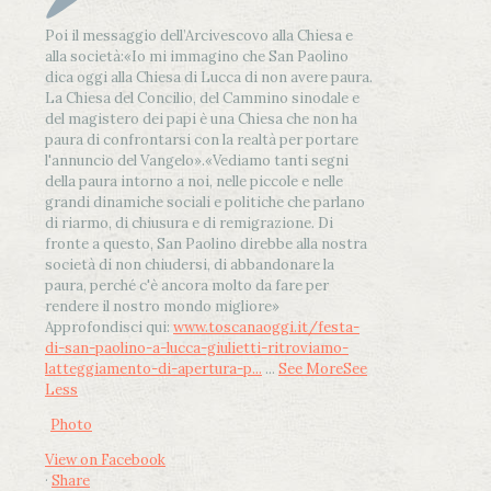
Poi il messaggio dell’Arcivescovo alla Chiesa e
alla società:
«Io mi immagino che San Paolino
dica oggi alla Chiesa di Lucca di non avere paura.
La Chiesa del Concilio, del Cammino sinodale e
del magistero dei papi è una Chiesa che non ha
paura di confrontarsi con la realtà per portare
l'annuncio del Vangelo»
.
«Vediamo tanti segni
della paura intorno a noi, nelle piccole e nelle
grandi dinamiche sociali e politiche che parlano
di riarmo, di chiusura e di remigrazione. Di
fronte a questo, San Paolino direbbe alla nostra
società di non chiudersi, di abbandonare la
paura, perché c'è ancora molto da fare per
rendere il nostro mondo migliore»
Approfondisci qui:
www.toscanaoggi.it/festa-
di-san-paolino-a-lucca-giulietti-ritroviamo-
latteggiamento-di-apertura-p...
...
See More
See
Less
Photo
View on Facebook
·
Share