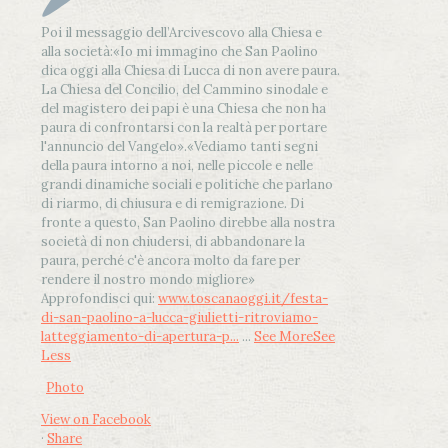
Poi il messaggio dell’Arcivescovo alla Chiesa e
alla società:
«Io mi immagino che San Paolino
dica oggi alla Chiesa di Lucca di non avere paura.
La Chiesa del Concilio, del Cammino sinodale e
del magistero dei papi è una Chiesa che non ha
paura di confrontarsi con la realtà per portare
l'annuncio del Vangelo»
.
«Vediamo tanti segni
della paura intorno a noi, nelle piccole e nelle
grandi dinamiche sociali e politiche che parlano
di riarmo, di chiusura e di remigrazione. Di
fronte a questo, San Paolino direbbe alla nostra
società di non chiudersi, di abbandonare la
paura, perché c'è ancora molto da fare per
rendere il nostro mondo migliore»
Approfondisci qui:
www.toscanaoggi.it/festa-
di-san-paolino-a-lucca-giulietti-ritroviamo-
latteggiamento-di-apertura-p...
...
See More
See
Less
Photo
View on Facebook
·
Share