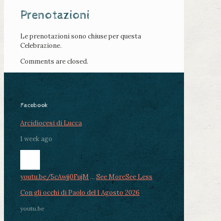
Prenotazioni
Le prenotazioni sono chiuse per questa
Celebrazione.
Comments are closed.
Facebook
Arcidiocesi di Lucca
1 week ago
youtu.be/5cAwjj0FujM
...
See More
See Less
Con gli occhi di Paolo del 1 Agosto 2026
youtu.be