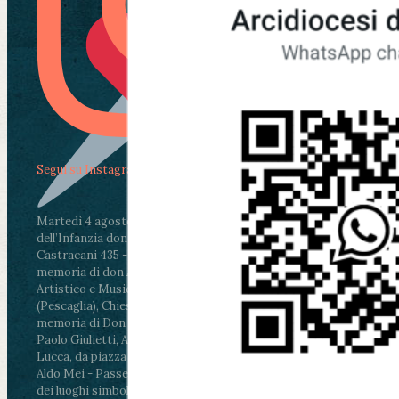
Segui su Instagram
Martedì 4 agosto2026
ore 11:30 - Lucca, Scuola
dell’Infanzia don Aldo Mei - Viale Castruccio
Castracani 435 - Inaugurazione murales in
memoria di don Aldo Mei curato dal Liceo
Artistico e Musicale “Passaglia”
.
ore 18 - Fiano
(Pescaglia), Chiesa parrocchiale - Messa in
memoria di Don Aldo Mei celebrata da mons.
Paolo Giulietti, Arcivescovo di Lucca
.
ore 20.30 -
Lucca, da piazza San Michele al Cippo di don
Aldo Mei - Passeggiata della Memoria in alcuni
dei luoghi simbolo della città. Ritrovo alle ore