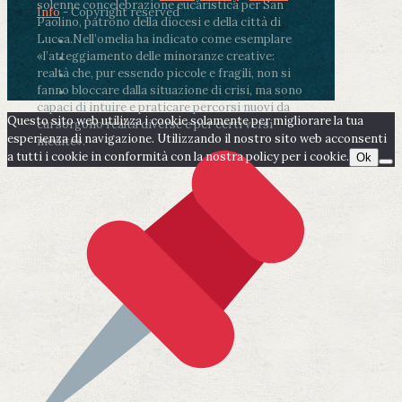
solenne concelebrazione eucaristica per San
Info
- Copyright reserved
Paolino, patrono della diocesi e della città di
Lucca.
Nell’omelia ha indicato come esemplare
«l’atteggiamento delle minoranze creative:
realtà che, pur essendo piccole e fragili, non si
fanno bloccare dalla situazione di crisi, ma sono
capaci di intuire e praticare percorsi nuovi da
Questo sito web utilizza i cookie solamente per migliorare la tua
cui sorgono realtà diverse e per certi versi
esperienza di navigazione. Utilizzando il nostro sito web acconsenti
inedite».
a tutti i cookie in conformità con la nostra policy per i cookie.
Ok