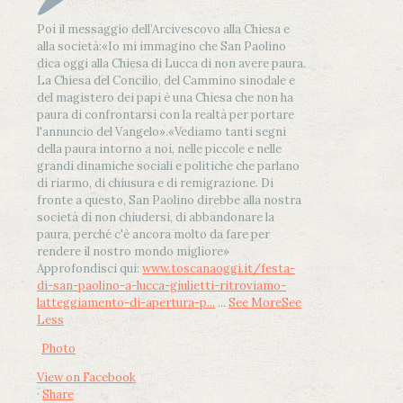
Poi il messaggio dell’Arcivescovo alla Chiesa e
alla società:
«Io mi immagino che San Paolino
dica oggi alla Chiesa di Lucca di non avere paura.
La Chiesa del Concilio, del Cammino sinodale e
del magistero dei papi è una Chiesa che non ha
paura di confrontarsi con la realtà per portare
l'annuncio del Vangelo»
.
«Vediamo tanti segni
della paura intorno a noi, nelle piccole e nelle
grandi dinamiche sociali e politiche che parlano
di riarmo, di chiusura e di remigrazione. Di
fronte a questo, San Paolino direbbe alla nostra
società di non chiudersi, di abbandonare la
paura, perché c'è ancora molto da fare per
rendere il nostro mondo migliore»
Approfondisci qui:
www.toscanaoggi.it/festa-
di-san-paolino-a-lucca-giulietti-ritroviamo-
latteggiamento-di-apertura-p...
...
See More
See
Less
Photo
View on Facebook
·
Share