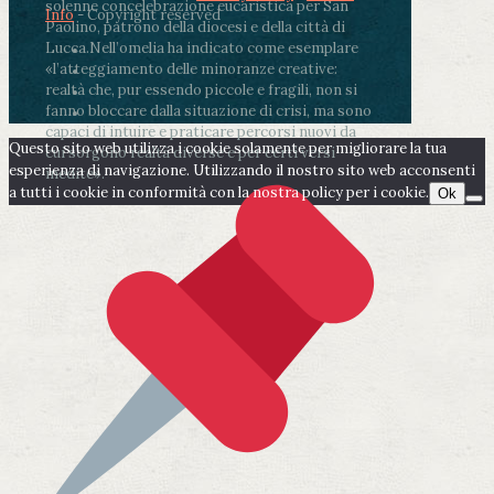
solenne concelebrazione eucaristica per San
Info
- Copyright reserved
Paolino, patrono della diocesi e della città di
Lucca.
Nell’omelia ha indicato come esemplare
«l’atteggiamento delle minoranze creative:
realtà che, pur essendo piccole e fragili, non si
fanno bloccare dalla situazione di crisi, ma sono
capaci di intuire e praticare percorsi nuovi da
Questo sito web utilizza i cookie solamente per migliorare la tua
cui sorgono realtà diverse e per certi versi
esperienza di navigazione. Utilizzando il nostro sito web acconsenti
inedite».
a tutti i cookie in conformità con la nostra policy per i cookie.
Ok