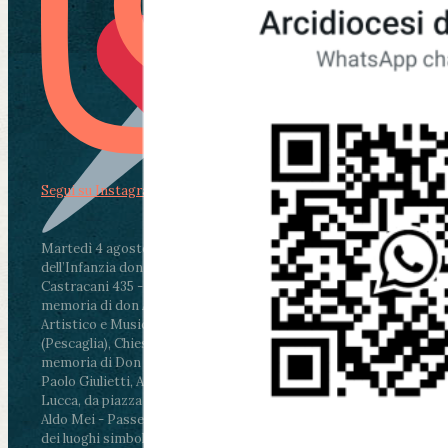
Segui su Instagram
Martedì 4 agosto2026
ore 11:30 - Lucca, Scuola
dell’Infanzia don Aldo Mei - Viale Castruccio
Castracani 435 - Inaugurazione murales in
memoria di don Aldo Mei curato dal Liceo
Artistico e Musicale “Passaglia”
.
ore 18 - Fiano
(Pescaglia), Chiesa parrocchiale - Messa in
memoria di Don Aldo Mei celebrata da mons.
Paolo Giulietti, Arcivescovo di Lucca
.
ore 20.30 -
Lucca, da piazza San Michele al Cippo di don
Aldo Mei - Passeggiata della Memoria in alcuni
dei luoghi simbolo della città. Ritrovo alle ore