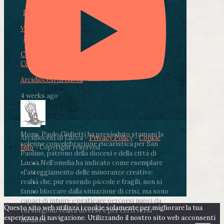
Photo
View on Facebook
·
Share
Condividi su Facebook
Condividi su Twitter
Condividi su LinkedIn
Condividi via email
Arcidiocesi di Lucca
4 weeks ago
Mons. Paolo Giulietti ha presieduto stamani la
Arcidiocesi di Lucca -
Privacy Policy
-
Cookie
solenne concelebrazione eucaristica per San
Info
- Copyright reserved
Paolino, patrono della diocesi e della città di
Lucca.
Nell’omelia ha indicato come esemplare
«l’atteggiamento delle minoranze creative:
realtà che, pur essendo piccole e fragili, non si
fanno bloccare dalla situazione di crisi, ma sono
capaci di intuire e praticare percorsi nuovi da
Questo sito web utilizza i cookie solamente per migliorare la tua
cui sorgono realtà diverse e per certi versi
esperienza di navigazione. Utilizzando il nostro sito web acconsenti
inedite».