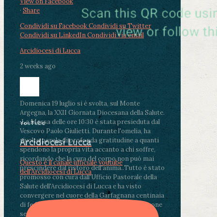
View on Facebook
·
Share
Condividi su Facebook
Condividi su Twitter
Condividi su LinkedIn
Condividi via email
Arcidiocesi di Lucca
2 weeks ago
Domenica 19 luglio si è svolta, sul Monte
Argegna, la XXII Giornata Diocesana della Salute.
.
La Messa delle ore 10:30 è stata presieduta dal
YouTube
Vescovo Paolo Giulietti. Durante l'omelia, ha
rivolto parole di profonda gratitudine a quanti
Arcidiocesi Lucca
spendono la propria vita accanto a chi soffre,
ricordando che la cura del corpo non può mai
Questo è il canale ufficiale youtube
prescindere dal ristoro dell'anima.
.
Tutto è stato
dell'Arcidiocesi di Lucca
promosso con cura dall'Ufficio Pastorale della
Salute dell'Arcidiocesi di Lucca e ha visto
convergere nel cuore della Garfagnana centinaia
di fedeli, operatori sanitari, volontari e persone
segnate dalla malattia.
...
See More
See Less