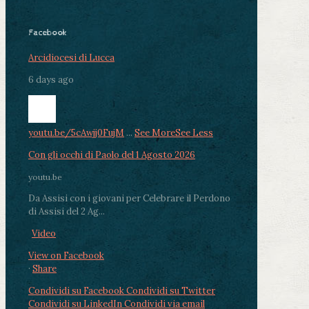
Facebook
Arcidiocesi di Lucca
6 days ago
youtu.be/5cAwjj0FujM
...
See More
See Less
Con gli occhi di Paolo del 1 Agosto 2026
youtu.be
Da Assisi con i giovani per Celebrare il Perdono
di Assisi del 2 Ag...
Video
View on Facebook
·
Share
Condividi su Facebook
Condividi su Twitter
Condividi su LinkedIn
Condividi via email