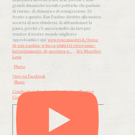
grandi dinamiche sociali e politiche che parlano
di riarmo, di chiusura e di remigrazione. Di
fronte a questo, San Paolino direbbe alla nostra
società di non chiudersi, di abbandonare la
paura, perché c'è ancora molto da fare per
rendere il nostro mondo migliore»
Approfondisci qui:
www.toscanaoggi.it/festa-
di-san-paolino-a-lucca-giulietti-ritroviamo-
latteggiamento-di-apertura-p...
...
See More
See
Less
Photo
View on Facebook
·
Share
Condividi su Facebook
Condividi su Twitter
Condividi su LinkedIn
Condividi via email