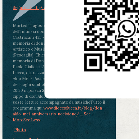
Segui su Instagram
Martedì 4 agosto2026
ore 11:30 - Lucca, Scuola
dell’Infanzia don Aldo Mei - Viale Castruccio
Castracani 435 - Inaugurazione murales in
memoria di don Aldo Mei curato dal Liceo
Artistico e Musicale “Passaglia”
.
ore 18 - Fiano
(Pescaglia), Chiesa parrocchiale - Messa in
memoria di Don Aldo Mei celebrata da mons.
Paolo Giulietti, Arcivescovo di Lucca
.
ore 20.30 -
Lucca, da piazza San Michele al Cippo di don
Aldo Mei - Passeggiata della Memoria in alcuni
dei luoghi simbolo della città. Ritrovo alle ore
20.30 in piazza San Michele con conclusione al
cippo di don Aldo Mei (Porta Elisa). Durante le
soste, letture accompagnate da musiche
Tutto il
programma qui:
www.diocesilucca.it/blog/don-
aldo-mei-anniversario-uccisione/
...
See
More
See Less
Photo