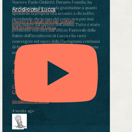
Vescovo Paolo Giulietti. Durante l'omelia, ha
rivolto parole di profonda gratitudine a quanti
Arcidiocesi Lucca
spendono la propria vita accanto a chi soffre,
ricordando che la cura del corpo non può mai
Questo è il canale ufficiale youtube
prescindere dal ristoro dell'anima.
.
Tutto è stato
dell'Arcidiocesi di Lucca
promosso con cura dall'Ufficio Pastorale della
Salute dell'Arcidiocesi di Lucca e ha visto
convergere nel cuore della Garfagnana centinaia
di fedeli, operatori sanitari, volontari e persone
segnate dalla malattia.
...
See More
See Less
Photo
View on Facebook
·
Share
Condividi su Facebook
Condividi su Twitter
Condividi su LinkedIn
Condividi via email
Arcidiocesi di Lucca
4 weeks ago