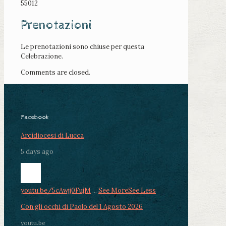
55012
Prenotazioni
Le prenotazioni sono chiuse per questa
Celebrazione.
Comments are closed.
Facebook
Arcidiocesi di Lucca
5 days ago
youtu.be/5cAwjj0FujM
...
See More
See Less
Con gli occhi di Paolo del 1 Agosto 2026
youtu.be