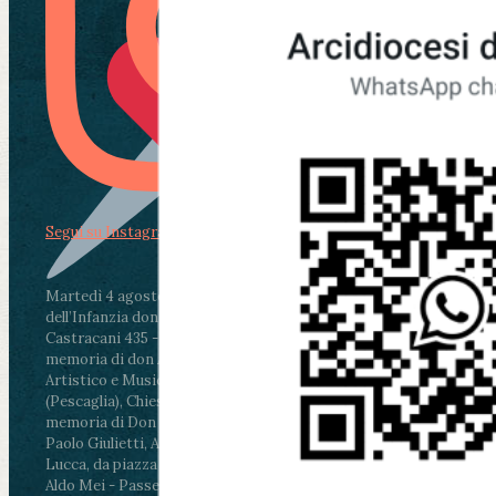
Segui su Instagram
Martedì 4 agosto2026
ore 11:30 - Lucca, Scuola
dell’Infanzia don Aldo Mei - Viale Castruccio
Castracani 435 - Inaugurazione murales in
memoria di don Aldo Mei curato dal Liceo
Artistico e Musicale “Passaglia”
.
ore 18 - Fiano
(Pescaglia), Chiesa parrocchiale - Messa in
memoria di Don Aldo Mei celebrata da mons.
Paolo Giulietti, Arcivescovo di Lucca
.
ore 20.30 -
Lucca, da piazza San Michele al Cippo di don
Aldo Mei - Passeggiata della Memoria in alcuni