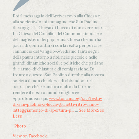
Poi il messaggio dell’Arcivescovo alla Chiesa e
alla società:
«Io mi immagino che San Paolino
dica oggi alla Chiesa di Lucca di non avere paura.
La Chiesa del Concilio, del Cammino sinodale e
del magistero dei papi è una Chiesa che non ha
paura di confrontarsi con la realtà per portare
l'annuncio del Vangelo»
.
«Vediamo tanti segni
della paura intorno a noi, nelle piccole e nelle
grandi dinamiche sociali e politiche che parlano
di riarmo, di chiusura e di remigrazione. Di
fronte a questo, San Paolino direbbe alla nostra
società di non chiudersi, di abbandonare la
paura, perché c'è ancora molto da fare per
rendere il nostro mondo migliore»
Approfondisci qui:
www.toscanaoggi.it/festa-
di-san-paolino-a-lucca-giulietti-ritroviamo-
latteggiamento-di-apertura-p...
...
See More
See
Less
Photo
View on Facebook