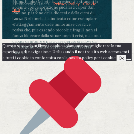
Mons. Paolo Giulietti ha presieduto stamani la
Arcidiocesi di Lucca -
Privacy Policy
-
Cookie
solenne concelebrazione eucaristica per San
Info
- Copyright reserved
Paolino, patrono della diocesi e della città di
Lucca.
Nell’omelia ha indicato come esemplare
«l’atteggiamento delle minoranze creative:
realtà che, pur essendo piccole e fragili, non si
fanno bloccare dalla situazione di crisi, ma sono
capaci di intuire e praticare percorsi nuovi da
Questo sito web utilizza i cookie solamente per migliorare la tua
cui sorgono realtà diverse e per certi versi
esperienza di navigazione. Utilizzando il nostro sito web acconsenti
inedite».
a tutti i cookie in conformità con la nostra policy per i cookie.
Ok