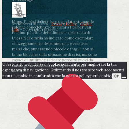
Mons. Paolo Giulietti ha presieduto stamani la
Arcidiocesi di Lucca -
Privacy Policy
-
Cookie
solenne concelebrazione eucaristica per San
Info
- Copyright reserved
Paolino, patrono della diocesi e della città di
Lucca.
Nell’omelia ha indicato come esemplare
«l’atteggiamento delle minoranze creative:
realtà che, pur essendo piccole e fragili, non si
fanno bloccare dalla situazione di crisi, ma sono
capaci di intuire e praticare percorsi nuovi da
Questo sito web utilizza i cookie solamente per migliorare la tua
cui sorgono realtà diverse e per certi versi
esperienza di navigazione. Utilizzando il nostro sito web acconsenti
inedite».
a tutti i cookie in conformità con la nostra policy per i cookie.
Ok