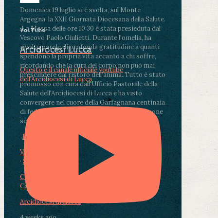
Domenica 19 luglio si è svolta, sul Monte
Argegna, la XXII Giornata Diocesana della Salute.
.
La Messa delle ore 10:30 è stata presieduta dal
YouTube
Vescovo Paolo Giulietti. Durante l'omelia, ha
rivolto parole di profonda gratitudine a quanti
Arcidiocesi Lucca
spendono la propria vita accanto a chi soffre,
ricordando che la cura del corpo non può mai
Questo è il canale ufficiale youtube
prescindere dal ristoro dell'anima.
.
Tutto è stato
dell'Arcidiocesi di Lucca
promosso con cura dall'Ufficio Pastorale della
Salute dell'Arcidiocesi di Lucca e ha visto
convergere nel cuore della Garfagnana centinaia
di fedeli, operatori sanitari, volontari e persone
segnate dalla malattia.
...
See More
See Less
Photo
View on Facebook
·
Share
Condividi su Facebook
Condividi su Twitter
Condividi su LinkedIn
Condividi via email
Arcidiocesi di Lucca
4 weeks ago