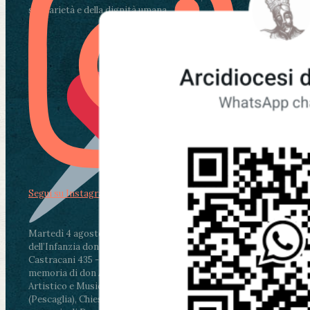
solidarietà e della dignità umana.
Segui su Instagram
Martedì 4 agosto2026
ore 11:30 - Lucca, Scuola
dell’Infanzia don Aldo Mei - Viale Castruccio
Castracani 435 - Inaugurazione murales in
memoria di don Aldo Mei curato dal Liceo
Artistico e Musicale “Passaglia”
.
ore 18 - Fiano
(Pescaglia), Chiesa parrocchiale - Messa in