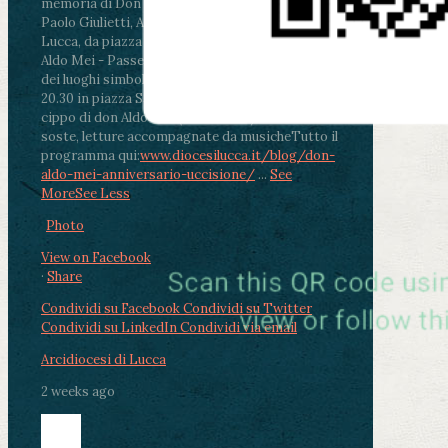
memoria di Don Aldo Mei celebrata da mons.
Paolo Giulietti, Arcivescovo di Lucca
.
ore 20.30 -
Lucca, da piazza San Michele al Cippo di don
Aldo Mei - Passeggiata della Memoria in alcuni
dei luoghi simbolo della città. Ritrovo alle ore
20.30 in piazza San Michele con conclusione al
cippo di don Aldo Mei (Porta Elisa). Durante le
soste, letture accompagnate da musiche
Tutto il
programma qui:
www.diocesilucca.it/blog/don-
aldo-mei-anniversario-uccisione/
...
See
More
See Less
Photo
View on Facebook
·
Share
Condividi su Facebook
Condividi su Twitter
Condividi su LinkedIn
Condividi via email
Arcidiocesi di Lucca
2 weeks ago