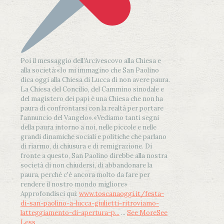
Poi il messaggio dell’Arcivescovo alla Chiesa e
alla società:
«Io mi immagino che San Paolino
dica oggi alla Chiesa di Lucca di non avere paura.
La Chiesa del Concilio, del Cammino sinodale e
del magistero dei papi è una Chiesa che non ha
paura di confrontarsi con la realtà per portare
l'annuncio del Vangelo»
.
«Vediamo tanti segni
della paura intorno a noi, nelle piccole e nelle
grandi dinamiche sociali e politiche che parlano
di riarmo, di chiusura e di remigrazione. Di
fronte a questo, San Paolino direbbe alla nostra
società di non chiudersi, di abbandonare la
paura, perché c'è ancora molto da fare per
rendere il nostro mondo migliore»
Approfondisci qui:
www.toscanaoggi.it/festa-
di-san-paolino-a-lucca-giulietti-ritroviamo-
latteggiamento-di-apertura-p...
...
See More
See
Less