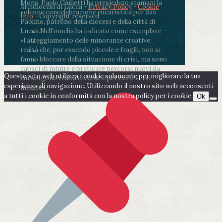
Mons. Paolo Giulietti ha presieduto stamani la
Arcidiocesi di Lucca -
Privacy Policy
-
Cookie
solenne concelebrazione eucaristica per San
Info
- Copyright reserved
Paolino, patrono della diocesi e della città di
Lucca.
Nell’omelia ha indicato come esemplare
«l’atteggiamento delle minoranze creative:
realtà che, pur essendo piccole e fragili, non si
fanno bloccare dalla situazione di crisi, ma sono
capaci di intuire e praticare percorsi nuovi da
Questo sito web utilizza i cookie solamente per migliorare la tua
cui sorgono realtà diverse e per certi versi
esperienza di navigazione. Utilizzando il nostro sito web acconsenti
inedite».
a tutti i cookie in conformità con la nostra policy per i cookie.
Ok