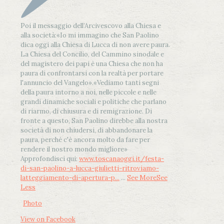
Poi il messaggio dell’Arcivescovo alla Chiesa e
alla società:
«Io mi immagino che San Paolino
dica oggi alla Chiesa di Lucca di non avere paura.
La Chiesa del Concilio, del Cammino sinodale e
del magistero dei papi è una Chiesa che non ha
paura di confrontarsi con la realtà per portare
l'annuncio del Vangelo»
.
«Vediamo tanti segni
della paura intorno a noi, nelle piccole e nelle
grandi dinamiche sociali e politiche che parlano
di riarmo, di chiusura e di remigrazione. Di
fronte a questo, San Paolino direbbe alla nostra
società di non chiudersi, di abbandonare la
paura, perché c'è ancora molto da fare per
rendere il nostro mondo migliore»
Approfondisci qui:
www.toscanaoggi.it/festa-
di-san-paolino-a-lucca-giulietti-ritroviamo-
latteggiamento-di-apertura-p...
...
See More
See
Less
Photo
View on Facebook