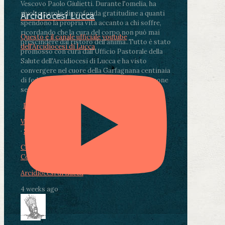
Vescovo Paolo Giulietti. Durante l'omelia, ha
rivolto parole di profonda gratitudine a quanti
Arcidiocesi Lucca
spendono la propria vita accanto a chi soffre,
ricordando che la cura del corpo non può mai
Questo è il canale ufficiale youtube
prescindere dal ristoro dell'anima.
.
Tutto è stato
dell'Arcidiocesi di Lucca
promosso con cura dall'Ufficio Pastorale della
Salute dell'Arcidiocesi di Lucca e ha visto
convergere nel cuore della Garfagnana centinaia
di fedeli, operatori sanitari, volontari e persone
segnate dalla malattia.
...
See More
See Less
Photo
View on Facebook
·
Share
Condividi su Facebook
Condividi su Twitter
Condividi su LinkedIn
Condividi via email
Arcidiocesi di Lucca
4 weeks ago