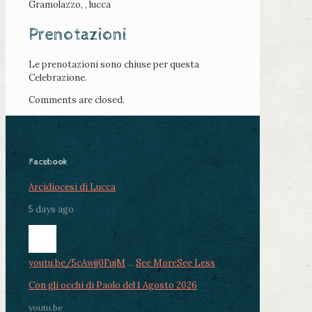
Gramolazzo, , lucca
Prenotazioni
Le prenotazioni sono chiuse per questa
Celebrazione.
Comments are closed.
Facebook
Arcidiocesi di Lucca
5 days ago
youtu.be/5cAwjj0FujM
...
See More
See Less
Con gli occhi di Paolo del 1 Agosto 2026
youtu.be