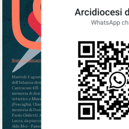
Segui su Instagram
Martedì 4 agosto2026
ore 11:30 - Lucca, Scuola
dell’Infanzia don Aldo Mei - Viale Castruccio
Castracani 435 - Inaugurazione murales in
memoria di don Aldo Mei curato dal Liceo
Artistico e Musicale “Passaglia”
.
ore 18 - Fiano
(Pescaglia), Chiesa parrocchiale - Messa in
memoria di Don Aldo Mei celebrata da mons.
Paolo Giulietti, Arcivescovo di Lucca
.
ore 20.30 -
Lucca, da piazza San Michele al Cippo di don
Aldo Mei - Passeggiata della Memoria in alcuni