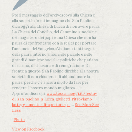
Poi il messaggio dell’Arcivescovo alla Chiesa e
alla società:
«Io mi immagino che San Paolino
dica oggi alla Chiesa di Lucca di non avere paura.
La Chiesa del Concilio, del Cammino sinodale e
del magistero dei papi è una Chiesa che non ha
paura di confrontarsi con la realtà per portare
l'annuncio del Vangelo»
.
«Vediamo tanti segni
della paura intorno a noi, nelle piccole e nelle
grandi dinamiche sociali e politiche che parlano
di riarmo, di chiusura e di remigrazione. Di
fronte a questo, San Paolino direbbe alla nostra
società di non chiudersi, di abbandonare la
paura, perché c'è ancora molto da fare per
rendere il nostro mondo migliore»
Approfondisci qui:
www.toscanaoggi.it/festa-
di-san-paolino-a-lucca-giulietti-ritroviamo-
latteggiamento-di-apertura-p...
...
See More
See
Less
Photo
View on Facebook