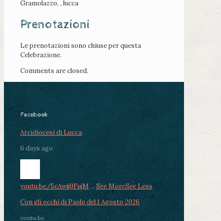
Gramolazzo, , lucca
Prenotazioni
Le prenotazioni sono chiuse per questa
Celebrazione.
Comments are closed.
Facebook
Arcidiocesi di Lucca
6 days ago
youtu.be/5cAwjj0FujM
...
See More
See Less
Con gli occhi di Paolo del 1 Agosto 2026
youtu.be