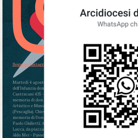
Segui su Instagram
Martedì 4 agosto2026
ore 11:30 - Lucca, Scuola
dell’Infanzia don Aldo Mei - Viale Castruccio
Castracani 435 - Inaugurazione murales in
memoria di don Aldo Mei curato dal Liceo
Artistico e Musicale “Passaglia”
.
ore 18 - Fiano
(Pescaglia), Chiesa parrocchiale - Messa in
memoria di Don Aldo Mei celebrata da mons.
Paolo Giulietti, Arcivescovo di Lucca
.
ore 20.30 -
Lucca, da piazza San Michele al Cippo di don
Aldo Mei - Passeggiata della Memoria in alcuni