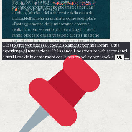
Mons. Paolo Giulietti ha presieduto stamani la
Arcidiocesi di Lucca -
Privacy Policy
-
Cookie
solenne concelebrazione eucaristica per San
Info
- Copyright reserved
Paolino, patrono della diocesi e della città di
Lucca.
Nell’omelia ha indicato come esemplare
«l’atteggiamento delle minoranze creative:
realtà che, pur essendo piccole e fragili, non si
fanno bloccare dalla situazione di crisi, ma sono
capaci di intuire e praticare percorsi nuovi da
Questo sito web utilizza i cookie solamente per migliorare la tua
cui sorgono realtà diverse e per certi versi
esperienza di navigazione. Utilizzando il nostro sito web acconsenti
inedite».
a tutti i cookie in conformità con la nostra policy per i cookie.
Ok