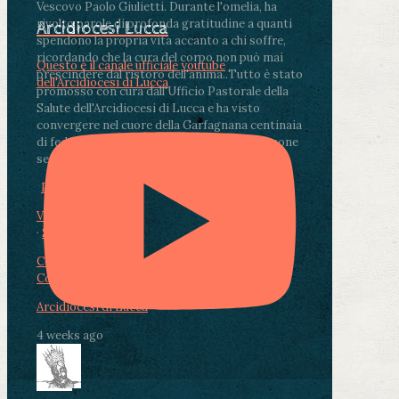
Vescovo Paolo Giulietti. Durante l'omelia, ha
rivolto parole di profonda gratitudine a quanti
Arcidiocesi Lucca
spendono la propria vita accanto a chi soffre,
ricordando che la cura del corpo non può mai
Questo è il canale ufficiale youtube
prescindere dal ristoro dell'anima.
.
Tutto è stato
dell'Arcidiocesi di Lucca
promosso con cura dall'Ufficio Pastorale della
Salute dell'Arcidiocesi di Lucca e ha visto
convergere nel cuore della Garfagnana centinaia
di fedeli, operatori sanitari, volontari e persone
segnate dalla malattia.
...
See More
See Less
Photo
View on Facebook
·
Share
Condividi su Facebook
Condividi su Twitter
Condividi su LinkedIn
Condividi via email
Arcidiocesi di Lucca
4 weeks ago