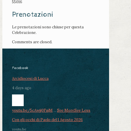
55016
Prenotazioni
Le prenotazioni sono chiuse per questa
Celebrazione.
Comments are closed.
Facebook
Arcidiocesi di Lucca
4 days ago
youtu.be/5cAwjj0FujM
...
See More
See Less
Con gli occhi di Paolo del 1 Agosto 2026
youtu.be