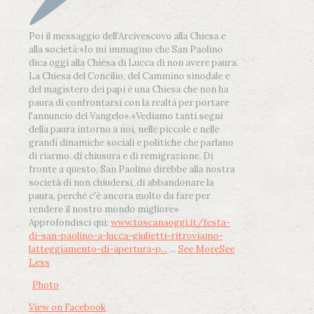
Poi il messaggio dell’Arcivescovo alla Chiesa e
alla società:
«Io mi immagino che San Paolino
dica oggi alla Chiesa di Lucca di non avere paura.
La Chiesa del Concilio, del Cammino sinodale e
del magistero dei papi è una Chiesa che non ha
paura di confrontarsi con la realtà per portare
l'annuncio del Vangelo»
.
«Vediamo tanti segni
della paura intorno a noi, nelle piccole e nelle
grandi dinamiche sociali e politiche che parlano
di riarmo, di chiusura e di remigrazione. Di
fronte a questo, San Paolino direbbe alla nostra
società di non chiudersi, di abbandonare la
paura, perché c'è ancora molto da fare per
rendere il nostro mondo migliore»
Approfondisci qui:
www.toscanaoggi.it/festa-
di-san-paolino-a-lucca-giulietti-ritroviamo-
latteggiamento-di-apertura-p...
...
See More
See
Less
Photo
View on Facebook