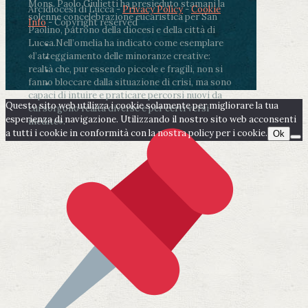
Mons. Paolo Giulietti ha presieduto stamani la
Arcidiocesi di Lucca -
Privacy Policy
-
Cookie
solenne concelebrazione eucaristica per San
Info
- Copyright reserved
Paolino, patrono della diocesi e della città di
Lucca.
Nell’omelia ha indicato come esemplare
«l’atteggiamento delle minoranze creative:
realtà che, pur essendo piccole e fragili, non si
fanno bloccare dalla situazione di crisi, ma sono
capaci di intuire e praticare percorsi nuovi da
Questo sito web utilizza i cookie solamente per migliorare la tua
cui sorgono realtà diverse e per certi versi
esperienza di navigazione. Utilizzando il nostro sito web acconsenti
inedite».
a tutti i cookie in conformità con la nostra policy per i cookie.
Ok