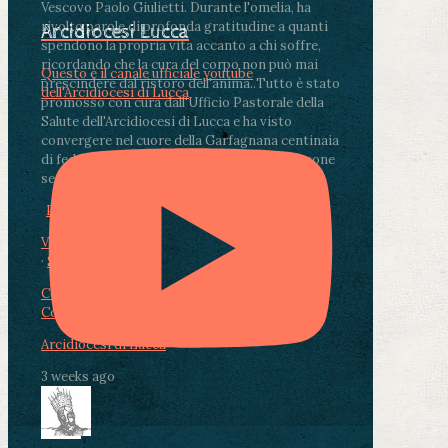
Vescovo Paolo Giulietti. Durante l'omelia, ha
rivolto parole di profonda gratitudine a quanti
Arcidiocesi Lucca
spendono la propria vita accanto a chi soffre,
ricordando che la cura del corpo non può mai
Questo è il canale ufficiale youtube
prescindere dal ristoro dell'anima.
.
Tutto è stato
dell'Arcidiocesi di Lucca
promosso con cura dall'Ufficio Pastorale della
Salute dell'Arcidiocesi di Lucca e ha visto
convergere nel cuore della Garfagnana centinaia
di fedeli, operatori sanitari, volontari e persone
segnate dalla malattia.
...
See More
See Less
Photo
View on Facebook
·
Share
Condividi su Facebook
Condividi su Twitter
Condividi su LinkedIn
Condividi via email
Arcidiocesi di Lucca
3 weeks ago