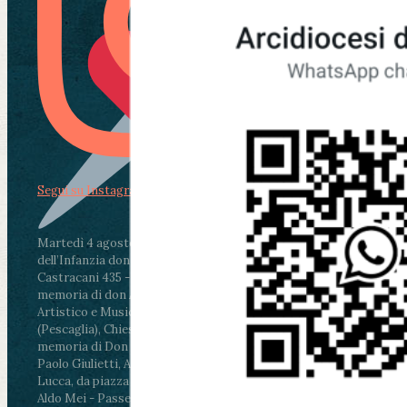
Segui su Instagram
Martedì 4 agosto2026
ore 11:30 - Lucca, Scuola
dell’Infanzia don Aldo Mei - Viale Castruccio
Castracani 435 - Inaugurazione murales in
memoria di don Aldo Mei curato dal Liceo
Artistico e Musicale “Passaglia”
.
ore 18 - Fiano
(Pescaglia), Chiesa parrocchiale - Messa in
memoria di Don Aldo Mei celebrata da mons.
Paolo Giulietti, Arcivescovo di Lucca
.
ore 20.30 -
Lucca, da piazza San Michele al Cippo di don
Aldo Mei - Passeggiata della Memoria in alcuni