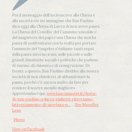
Poi il messaggio dell’Arcivescovo alla Chiesa e
alla società:
«Io mi immagino che San Paolino
dica oggi alla Chiesa di Lucca di non avere paura.
La Chiesa del Concilio, del Cammino sinodale e
del magistero dei papi è una Chiesa che non ha
paura di confrontarsi con la realtà per portare
l'annuncio del Vangelo»
.
«Vediamo tanti segni
della paura intorno a noi, nelle piccole e nelle
grandi dinamiche sociali e politiche che parlano
di riarmo, di chiusura e di remigrazione. Di
fronte a questo, San Paolino direbbe alla nostra
società di non chiudersi, di abbandonare la
paura, perché c'è ancora molto da fare per
rendere il nostro mondo migliore»
Approfondisci qui:
www.toscanaoggi.it/festa-
di-san-paolino-a-lucca-giulietti-ritroviamo-
latteggiamento-di-apertura-p...
...
See More
See
Less
Photo
View on Facebook