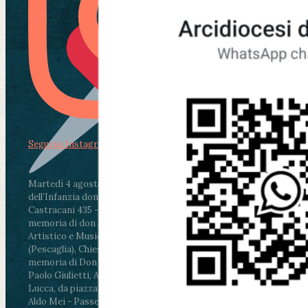
Segui su Instagram
Martedì 4 agosto2026
ore 11:30 - Lucca, Scuola
dell’Infanzia don Aldo Mei - Viale Castruccio
Castracani 435 - Inaugurazione murales in
memoria di don Aldo Mei curato dal Liceo
Artistico e Musicale “Passaglia”
.
ore 18 - Fiano
(Pescaglia), Chiesa parrocchiale - Messa in
memoria di Don Aldo Mei celebrata da mons.
Paolo Giulietti, Arcivescovo di Lucca
.
ore 20.30 -
Lucca, da piazza San Michele al Cippo di don
Aldo Mei - Passeggiata della Memoria in alcuni