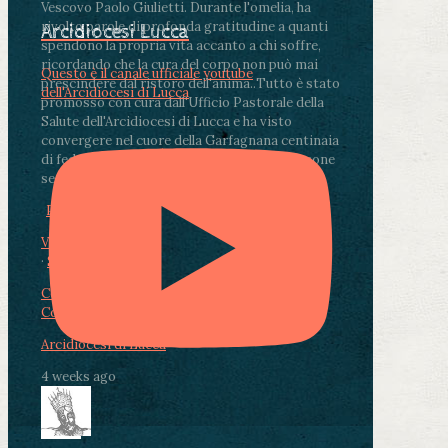
Vescovo Paolo Giulietti. Durante l'omelia, ha
rivolto parole di profonda gratitudine a quanti
Arcidiocesi Lucca
spendono la propria vita accanto a chi soffre,
ricordando che la cura del corpo non può mai
Questo è il canale ufficiale youtube
prescindere dal ristoro dell'anima.
.
Tutto è stato
dell'Arcidiocesi di Lucca
promosso con cura dall'Ufficio Pastorale della
Salute dell'Arcidiocesi di Lucca e ha visto
convergere nel cuore della Garfagnana centinaia
di fedeli, operatori sanitari, volontari e persone
segnate dalla malattia.
...
See More
See Less
Photo
View on Facebook
·
Share
Condividi su Facebook
Condividi su Twitter
Condividi su LinkedIn
Condividi via email
Arcidiocesi di Lucca
4 weeks ago