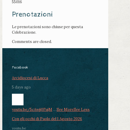
55016
Prenotazioni
Le prenotazioni sono chiuse per questa
Celebrazione.
Comments are closed.
Facebook
Arcidiocesi di Lucca
5 days ago
youtu.be/5cAwjj0FujM
...
See More
See Less
Con gli occhi di Paolo del 1 Agosto 2026
youtu.be