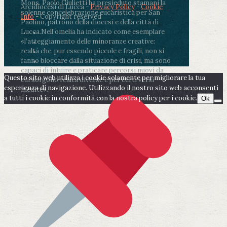
Mons. Paolo Giulietti ha presieduto stamani la
Arcidiocesi di Lucca -
Privacy Policy
-
Cookie
solenne concelebrazione eucaristica per San
Info
- Copyright reserved
Paolino, patrono della diocesi e della città di
Lucca.
Nell’omelia ha indicato come esemplare
«l’atteggiamento delle minoranze creative:
realtà che, pur essendo piccole e fragili, non si
fanno bloccare dalla situazione di crisi, ma sono
capaci di intuire e praticare percorsi nuovi da
Questo sito web utilizza i cookie solamente per migliorare la tua
cui sorgono realtà diverse e per certi versi
esperienza di navigazione. Utilizzando il nostro sito web acconsenti
inedite».
a tutti i cookie in conformità con la nostra policy per i cookie.
Ok