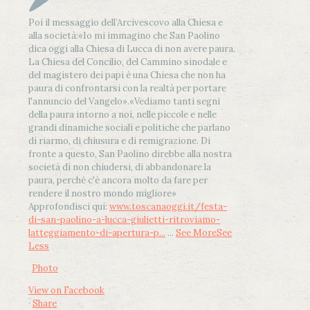
Poi il messaggio dell’Arcivescovo alla Chiesa e
alla società:
«Io mi immagino che San Paolino
dica oggi alla Chiesa di Lucca di non avere paura.
La Chiesa del Concilio, del Cammino sinodale e
del magistero dei papi è una Chiesa che non ha
paura di confrontarsi con la realtà per portare
l'annuncio del Vangelo»
.
«Vediamo tanti segni
della paura intorno a noi, nelle piccole e nelle
grandi dinamiche sociali e politiche che parlano
di riarmo, di chiusura e di remigrazione. Di
fronte a questo, San Paolino direbbe alla nostra
società di non chiudersi, di abbandonare la
paura, perché c'è ancora molto da fare per
rendere il nostro mondo migliore»
Approfondisci qui:
www.toscanaoggi.it/festa-
di-san-paolino-a-lucca-giulietti-ritroviamo-
latteggiamento-di-apertura-p...
...
See More
See
Less
Photo
View on Facebook
·
Share