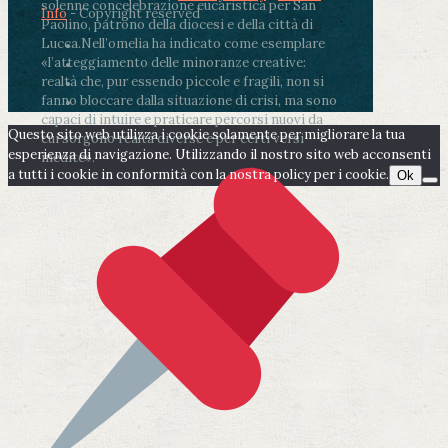
solenne concelebrazione eucaristica per San
Info
- Copyright reserved
Paolino, patrono della diocesi e della città di
Lucca.
Nell’omelia ha indicato come esemplare
«l’atteggiamento delle minoranze creative:
realtà che, pur essendo piccole e fragili, non si
fanno bloccare dalla situazione di crisi, ma sono
capaci di intuire e praticare percorsi nuovi da
Questo sito web utilizza i cookie solamente per migliorare la tua
cui sorgono realtà diverse e per certi versi
esperienza di navigazione. Utilizzando il nostro sito web acconsenti
inedite».
a tutti i cookie in conformità con la nostra policy per i cookie.
Ok