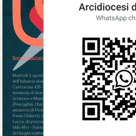
Segui su Instagram
Martedì 4 agosto2026
ore 11:30 - Lucca, Scuola
dell’Infanzia don Aldo Mei - Viale Castruccio
Castracani 435 - Inaugurazione murales in
memoria di don Aldo Mei curato dal Liceo
Artistico e Musicale “Passaglia”
.
ore 18 - Fiano
(Pescaglia), Chiesa parrocchiale - Messa in
memoria di Don Aldo Mei celebrata da mons.
Paolo Giulietti, Arcivescovo di Lucca
.
ore 20.30 -
Lucca, da piazza San Michele al Cippo di don
Aldo Mei - Passeggiata della Memoria in alcuni
dei luoghi simbolo della città. Ritrovo alle ore