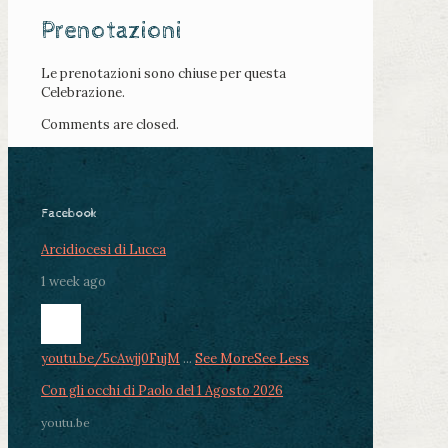
Prenotazioni
Le prenotazioni sono chiuse per questa
Celebrazione.
Comments are closed.
Facebook
Arcidiocesi di Lucca
1 week ago
youtu.be/5cAwjj0FujM
...
See More
See Less
Con gli occhi di Paolo del 1 Agosto 2026
youtu.be