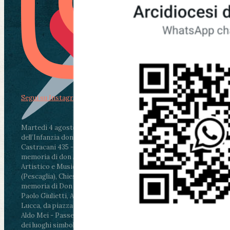
Segui su Instagram
Martedì 4 agosto2026
ore 11:30 - Lucca, Scuola
dell’Infanzia don Aldo Mei - Viale Castruccio
Castracani 435 - Inaugurazione murales in
memoria di don Aldo Mei curato dal Liceo
Artistico e Musicale “Passaglia”
.
ore 18 - Fiano
(Pescaglia), Chiesa parrocchiale - Messa in
memoria di Don Aldo Mei celebrata da mons.
Paolo Giulietti, Arcivescovo di Lucca
.
ore 20.30 -
Lucca, da piazza San Michele al Cippo di don
Aldo Mei - Passeggiata della Memoria in alcuni
dei luoghi simbolo della città. Ritrovo alle ore