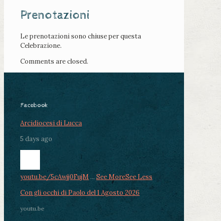
Prenotazioni
Le prenotazioni sono chiuse per questa
Celebrazione.
Comments are closed.
Facebook
Arcidiocesi di Lucca
5 days ago
youtu.be/5cAwjj0FujM
...
See More
See Less
Con gli occhi di Paolo del 1 Agosto 2026
youtu.be