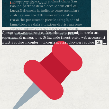
solenne concelebrazione eucaristica per San
Info
- Copyright reserved
Paolino, patrono della diocesi e della città di
Lucca.
Nell’omelia ha indicato come esemplare
«l’atteggiamento delle minoranze creative:
realtà che, pur essendo piccole e fragili, non si
fanno bloccare dalla situazione di crisi, ma sono
capaci di intuire e praticare percorsi nuovi da
Questo sito web utilizza i cookie solamente per migliorare la tua
cui sorgono realtà diverse e per certi versi
esperienza di navigazione. Utilizzando il nostro sito web acconsenti
inedite».
a tutti i cookie in conformità con la nostra policy per i cookie.
Ok