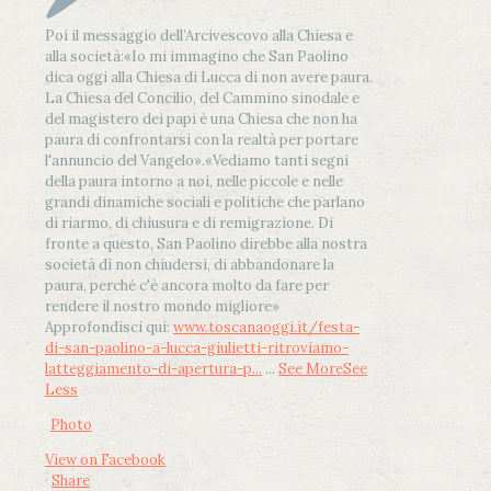
Poi il messaggio dell’Arcivescovo alla Chiesa e
alla società:
«Io mi immagino che San Paolino
dica oggi alla Chiesa di Lucca di non avere paura.
La Chiesa del Concilio, del Cammino sinodale e
del magistero dei papi è una Chiesa che non ha
paura di confrontarsi con la realtà per portare
l'annuncio del Vangelo»
.
«Vediamo tanti segni
della paura intorno a noi, nelle piccole e nelle
grandi dinamiche sociali e politiche che parlano
di riarmo, di chiusura e di remigrazione. Di
fronte a questo, San Paolino direbbe alla nostra
società di non chiudersi, di abbandonare la
paura, perché c'è ancora molto da fare per
rendere il nostro mondo migliore»
Approfondisci qui:
www.toscanaoggi.it/festa-
di-san-paolino-a-lucca-giulietti-ritroviamo-
latteggiamento-di-apertura-p...
...
See More
See
Less
Photo
View on Facebook
·
Share