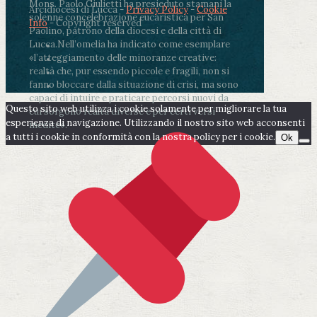
Mons. Paolo Giulietti ha presieduto stamani la
Arcidiocesi di Lucca -
Privacy Policy
-
Cookie
solenne concelebrazione eucaristica per San
Info
- Copyright reserved
Paolino, patrono della diocesi e della città di
Lucca.
Nell’omelia ha indicato come esemplare
«l’atteggiamento delle minoranze creative:
realtà che, pur essendo piccole e fragili, non si
fanno bloccare dalla situazione di crisi, ma sono
capaci di intuire e praticare percorsi nuovi da
Questo sito web utilizza i cookie solamente per migliorare la tua
cui sorgono realtà diverse e per certi versi
esperienza di navigazione. Utilizzando il nostro sito web acconsenti
inedite».
a tutti i cookie in conformità con la nostra policy per i cookie.
Ok