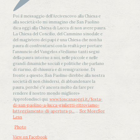
Poi il messaggio dell’Arcivescovo alla Chiesa e
alla società:
«Io mi immagino che San Paolino
dica oggi alla Chiesa di Lucca di non avere paura.
La Chiesa del Concilio, del Cammino sinodale e
del magistero dei papi è una Chiesa che non ha
paura di confrontarsi con la realtà per portare
l'annuncio del Vangelo»
.
«Vediamo tanti segni
della paura intorno a noi, nelle piccole e nelle
grandi dinamiche sociali e politiche che parlano
di riarmo, di chiusura e di remigrazione. Di
fronte a questo, San Paolino direbbe alla nostra
società di non chiudersi, di abbandonare la
paura, perché c'è ancora molto da fare per
rendere il nostro mondo migliore»
Approfondisci qui:
www.toscanaoggi.it/festa-
di-san-paolino-a-lucca-giulietti-ritroviamo-
latteggiamento-di-apertura-p...
...
See More
See
Less
Photo
View on Facebook