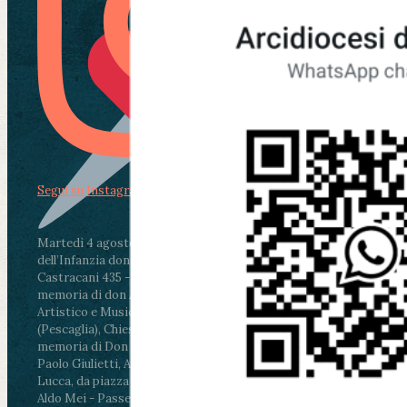
Segui su Instagram
Martedì 4 agosto2026
ore 11:30 - Lucca, Scuola
dell’Infanzia don Aldo Mei - Viale Castruccio
Castracani 435 - Inaugurazione murales in
memoria di don Aldo Mei curato dal Liceo
Artistico e Musicale “Passaglia”
.
ore 18 - Fiano
(Pescaglia), Chiesa parrocchiale - Messa in
memoria di Don Aldo Mei celebrata da mons.
Paolo Giulietti, Arcivescovo di Lucca
.
ore 20.30 -
Lucca, da piazza San Michele al Cippo di don
Aldo Mei - Passeggiata della Memoria in alcuni