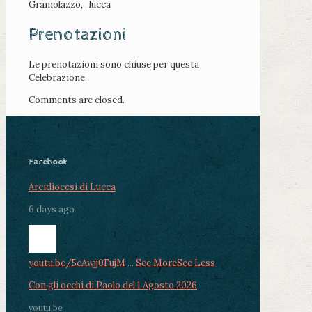
Gramolazzo, , lucca
Prenotazioni
Le prenotazioni sono chiuse per questa
Celebrazione.
Comments are closed.
Facebook
Arcidiocesi di Lucca
6 days ago
youtu.be/5cAwjj0FujM
...
See More
See Less
Con gli occhi di Paolo del 1 Agosto 2026
youtu.be