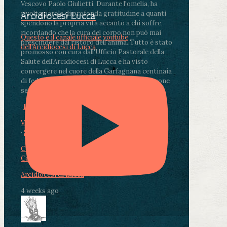
Vescovo Paolo Giulietti. Durante l'omelia, ha
rivolto parole di profonda gratitudine a quanti
Arcidiocesi Lucca
spendono la propria vita accanto a chi soffre,
ricordando che la cura del corpo non può mai
Questo è il canale ufficiale youtube
prescindere dal ristoro dell'anima.
.
Tutto è stato
dell'Arcidiocesi di Lucca
promosso con cura dall'Ufficio Pastorale della
Salute dell'Arcidiocesi di Lucca e ha visto
convergere nel cuore della Garfagnana centinaia
di fedeli, operatori sanitari, volontari e persone
segnate dalla malattia.
...
See More
See Less
Photo
View on Facebook
·
Share
Condividi su Facebook
Condividi su Twitter
Condividi su LinkedIn
Condividi via email
Arcidiocesi di Lucca
4 weeks ago