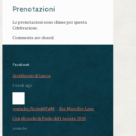
Prenotazioni
Le prenotazioni sono chiuse per questa
Celebrazione.
Comments are closed.
Facebook
Arcidiocesi di Lucca
1 week ago
youtu.be/5cAwjj0FujM
...
See More
See Less
Con gli occhi di Paolo del 1 Agosto 2026
youtu.be