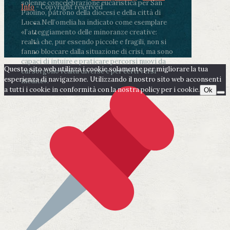
solenne concelebrazione eucaristica per San
Info
- Copyright reserved
Paolino, patrono della diocesi e della città di
Lucca.
Nell’omelia ha indicato come esemplare
«l’atteggiamento delle minoranze creative:
realtà che, pur essendo piccole e fragili, non si
fanno bloccare dalla situazione di crisi, ma sono
capaci di intuire e praticare percorsi nuovi da
Questo sito web utilizza i cookie solamente per migliorare la tua
cui sorgono realtà diverse e per certi versi
esperienza di navigazione. Utilizzando il nostro sito web acconsenti
inedite».
a tutti i cookie in conformità con la nostra policy per i cookie.
Ok