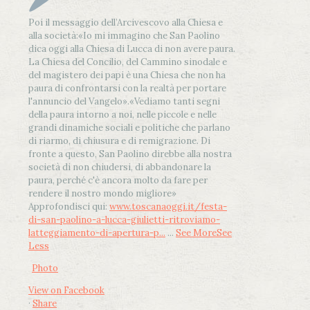
Poi il messaggio dell’Arcivescovo alla Chiesa e
alla società:
«Io mi immagino che San Paolino
dica oggi alla Chiesa di Lucca di non avere paura.
La Chiesa del Concilio, del Cammino sinodale e
del magistero dei papi è una Chiesa che non ha
paura di confrontarsi con la realtà per portare
l'annuncio del Vangelo»
.
«Vediamo tanti segni
della paura intorno a noi, nelle piccole e nelle
grandi dinamiche sociali e politiche che parlano
di riarmo, di chiusura e di remigrazione. Di
fronte a questo, San Paolino direbbe alla nostra
società di non chiudersi, di abbandonare la
paura, perché c'è ancora molto da fare per
rendere il nostro mondo migliore»
Approfondisci qui:
www.toscanaoggi.it/festa-
di-san-paolino-a-lucca-giulietti-ritroviamo-
latteggiamento-di-apertura-p...
...
See More
See
Less
Photo
View on Facebook
·
Share