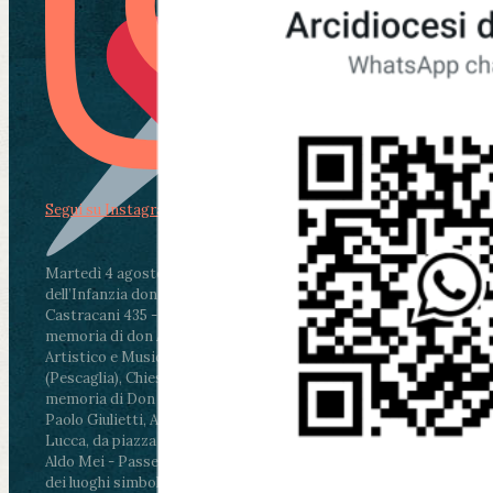
Segui su Instagram
Martedì 4 agosto2026
ore 11:30 - Lucca, Scuola
dell’Infanzia don Aldo Mei - Viale Castruccio
Castracani 435 - Inaugurazione murales in
memoria di don Aldo Mei curato dal Liceo
Artistico e Musicale “Passaglia”
.
ore 18 - Fiano
(Pescaglia), Chiesa parrocchiale - Messa in
memoria di Don Aldo Mei celebrata da mons.
Paolo Giulietti, Arcivescovo di Lucca
.
ore 20.30 -
Lucca, da piazza San Michele al Cippo di don
Aldo Mei - Passeggiata della Memoria in alcuni
dei luoghi simbolo della città. Ritrovo alle ore