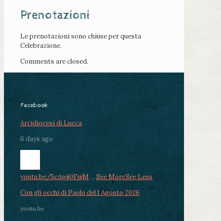
Prenotazioni
Le prenotazioni sono chiuse per questa
Celebrazione.
Comments are closed.
Facebook
Arcidiocesi di Lucca
6 days ago
youtu.be/5cAwjj0FujM
...
See More
See Less
Con gli occhi di Paolo del 1 Agosto 2026
youtu.be