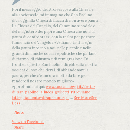
Poi il messaggio dell’Arcivescovo alla Chiesa e
alla società:
«Io mi immagino che San Paolino
dica oggi alla Chiesa di Lucca di non avere paura.
La Chiesa del Concilio, del Cammino sinodale e
del magistero dei papi è una Chiesa che non ha
paura di confrontarsi con la realtà per portare
l'annuncio del Vangelo»
.
«Vediamo tanti segni
della paura intorno a noi, nelle piccole e nelle
grandi dinamiche sociali e politiche che parlano
di riarmo, di chiusura e di remigrazione. Di
fronte a questo, San Paolino direbbe alla nostra
società di non chiudersi, di abbandonare la
paura, perché c'è ancora molto da fare per
rendere il nostro mondo migliore»
Approfondisci qui:
www.toscanaoggi.it/festa-
di-san-paolino-a-lucca-giulietti-ritroviamo-
latteggiamento-di-apertura-p...
...
See More
See
Less
Photo
View on Facebook
·
Share