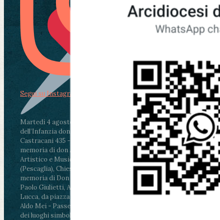
Segui su Instagram
Martedì 4 agosto2026
ore 11:30 - Lucca, Scuola
dell’Infanzia don Aldo Mei - Viale Castruccio
Castracani 435 - Inaugurazione murales in
memoria di don Aldo Mei curato dal Liceo
Artistico e Musicale “Passaglia”
.
ore 18 - Fiano
(Pescaglia), Chiesa parrocchiale - Messa in
memoria di Don Aldo Mei celebrata da mons.
Paolo Giulietti, Arcivescovo di Lucca
.
ore 20.30 -
Lucca, da piazza San Michele al Cippo di don
Aldo Mei - Passeggiata della Memoria in alcuni
dei luoghi simbolo della città. Ritrovo alle ore