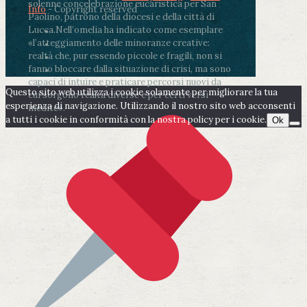
solenne concelebrazione eucaristica per San
Info
- Copyright reserved
Paolino, patrono della diocesi e della città di
Lucca.
Nell’omelia ha indicato come esemplare
«l’atteggiamento delle minoranze creative:
realtà che, pur essendo piccole e fragili, non si
fanno bloccare dalla situazione di crisi, ma sono
capaci di intuire e praticare percorsi nuovi da
Questo sito web utilizza i cookie solamente per migliorare la tua
cui sorgono realtà diverse e per certi versi
esperienza di navigazione. Utilizzando il nostro sito web acconsenti
inedite».
a tutti i cookie in conformità con la nostra policy per i cookie.
Ok