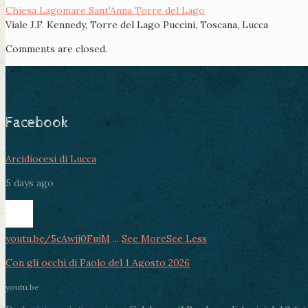
Chiesa Lagomare Sant'Anna Torre del Lago
Viale J.F. Kennedy, Torre del Lago Puccini, Toscana, Lucca
Comments are closed.
Facebook
Arcidiocesi di Lucca
5 days ago
youtu.be/5cAwjj0FujM
...
See More
See Less
Con gli occhi di Paolo del 1 Agosto 2026
youtu.be