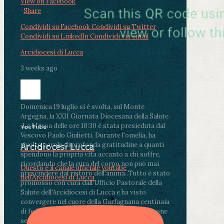
View on Facebook
·
Share
Condividi su Facebook
Condividi su Twitter
Condividi su LinkedIn
Condividi via email
Arcidiocesi di Lucca
3 weeks ago
Domenica 19 luglio si è svolta, sul Monte
Argegna, la XXII Giornata Diocesana della Salute.
.
La Messa delle ore 10:30 è stata presieduta dal
YouTube
Vescovo Paolo Giulietti. Durante l'omelia, ha
rivolto parole di profonda gratitudine a quanti
Arcidiocesi Lucca
spendono la propria vita accanto a chi soffre,
ricordando che la cura del corpo non può mai
Questo è il canale ufficiale youtube
prescindere dal ristoro dell'anima.
.
Tutto è stato
dell'Arcidiocesi di Lucca
promosso con cura dall'Ufficio Pastorale della
Salute dell'Arcidiocesi di Lucca e ha visto
convergere nel cuore della Garfagnana centinaia
di fedeli, operatori sanitari, volontari e persone
segnate dalla malattia.
...
See More
See Less