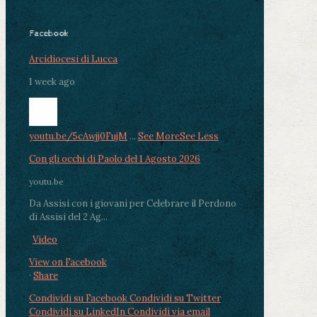
Facebook
Arcidiocesi di Lucca
1 week ago
youtu.be/5cAwjj0FujM
...
See More
See Less
Con gli occhi di Paolo del 1 Agosto 2026
youtu.be
Da Assisi con i giovani per Celebrare il Perdono
di Assisi del 2 Ag...
Video
View on Facebook
·
Share
Condividi su Facebook
Condividi su Twitter
Condividi su LinkedIn
Condividi via email