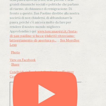
grandi dinamiche sociali e politiche che parlano
di riarmo, di chiusura e di remigrazione. Di
fronte a questo, San Paolino direbbe alla nostra
società di non chiudersi, di abbandonare la
paura, perché c'è ancora molto da fare per
rendere il nostro mondo migliore»
Approfondisci qui:
www.toscanaoggi.it/festa-
di-san-paolino-a-lucca-giulietti-ritroviamo-
latteggiamento-di-apertura-p...
...
See More
See
Less
Photo
View on Facebook
·
Share
Condividi su Facebook
Condividi su Twitter
Condividi su LinkedIn
Condividi via email