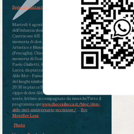
Segui su Instagram
Martedì 4 agosto2026
ore 11:30 - Lucca, Scuola
dell’Infanzia don Aldo Mei - Viale Castruccio
Castracani 435 - Inaugurazione murales in
memoria di don Aldo Mei curato dal Liceo
Artistico e Musicale “Passaglia”
.
ore 18 - Fiano
(Pescaglia), Chiesa parrocchiale - Messa in
memoria di Don Aldo Mei celebrata da mons.
Paolo Giulietti, Arcivescovo di Lucca
.
ore 20.30 -
Lucca, da piazza San Michele al Cippo di don
Aldo Mei - Passeggiata della Memoria in alcuni
dei luoghi simbolo della città. Ritrovo alle ore
20.30 in piazza San Michele con conclusione al
cippo di don Aldo Mei (Porta Elisa). Durante le
soste, letture accompagnate da musiche
Tutto il
programma qui:
www.diocesilucca.it/blog/don-
aldo-mei-anniversario-uccisione/
...
See
More
See Less
Photo