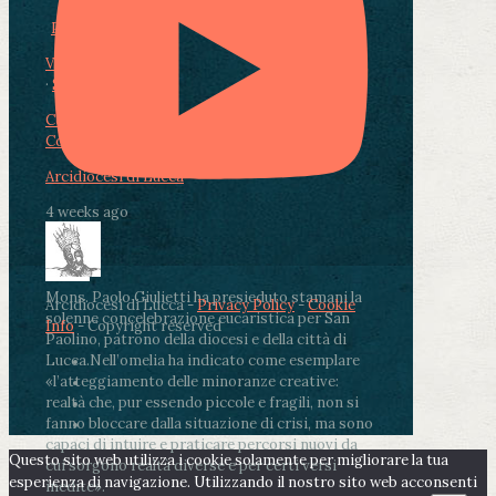
Photo
View on Facebook
·
Share
Condividi su Facebook
Condividi su Twitter
Condividi su LinkedIn
Condividi via email
Arcidiocesi di Lucca
4 weeks ago
Mons. Paolo Giulietti ha presieduto stamani la
Arcidiocesi di Lucca -
Privacy Policy
-
Cookie
solenne concelebrazione eucaristica per San
Info
- Copyright reserved
Paolino, patrono della diocesi e della città di
Lucca.
Nell’omelia ha indicato come esemplare
«l’atteggiamento delle minoranze creative:
realtà che, pur essendo piccole e fragili, non si
fanno bloccare dalla situazione di crisi, ma sono
capaci di intuire e praticare percorsi nuovi da
Questo sito web utilizza i cookie solamente per migliorare la tua
cui sorgono realtà diverse e per certi versi
esperienza di navigazione. Utilizzando il nostro sito web acconsenti
inedite».