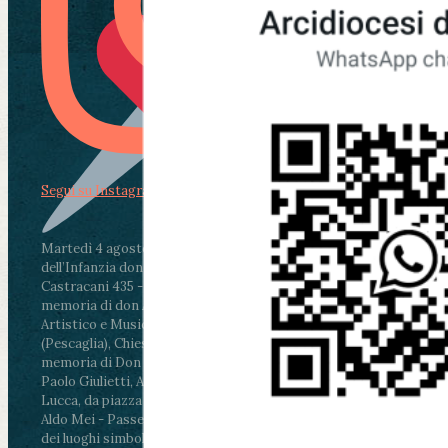
Segui su Instagram
Martedì 4 agosto2026
ore 11:30 - Lucca, Scuola
dell’Infanzia don Aldo Mei - Viale Castruccio
Castracani 435 - Inaugurazione murales in
memoria di don Aldo Mei curato dal Liceo
Artistico e Musicale “Passaglia”
.
ore 18 - Fiano
(Pescaglia), Chiesa parrocchiale - Messa in
memoria di Don Aldo Mei celebrata da mons.
Paolo Giulietti, Arcivescovo di Lucca
.
ore 20.30 -
Lucca, da piazza San Michele al Cippo di don
Aldo Mei - Passeggiata della Memoria in alcuni
dei luoghi simbolo della città. Ritrovo alle ore