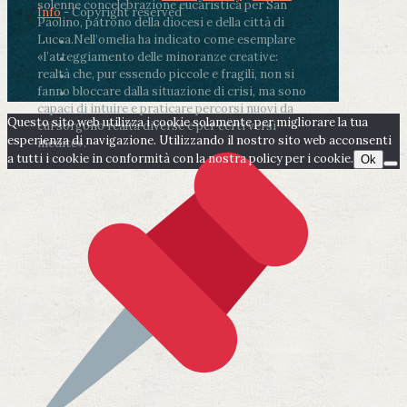
solenne concelebrazione eucaristica per San
Info
- Copyright reserved
Paolino, patrono della diocesi e della città di
Lucca.
Nell’omelia ha indicato come esemplare
«l’atteggiamento delle minoranze creative:
realtà che, pur essendo piccole e fragili, non si
fanno bloccare dalla situazione di crisi, ma sono
capaci di intuire e praticare percorsi nuovi da
Questo sito web utilizza i cookie solamente per migliorare la tua
cui sorgono realtà diverse e per certi versi
esperienza di navigazione. Utilizzando il nostro sito web acconsenti
inedite».
a tutti i cookie in conformità con la nostra policy per i cookie.
Ok