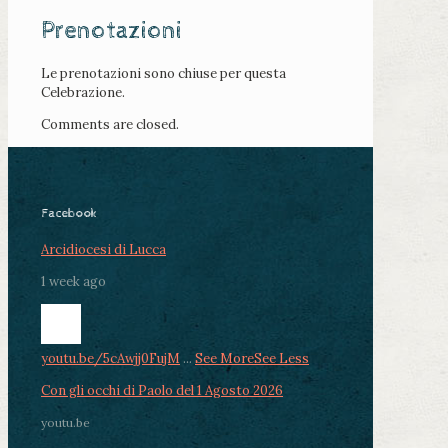
Prenotazioni
Le prenotazioni sono chiuse per questa
Celebrazione.
Comments are closed.
Facebook
Arcidiocesi di Lucca
1 week ago
youtu.be/5cAwjj0FujM
...
See More
See Less
Con gli occhi di Paolo del 1 Agosto 2026
youtu.be