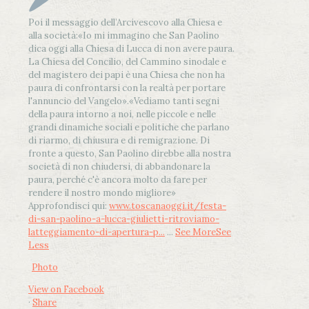
Poi il messaggio dell’Arcivescovo alla Chiesa e
alla società:
«Io mi immagino che San Paolino
dica oggi alla Chiesa di Lucca di non avere paura.
La Chiesa del Concilio, del Cammino sinodale e
del magistero dei papi è una Chiesa che non ha
paura di confrontarsi con la realtà per portare
l'annuncio del Vangelo»
.
«Vediamo tanti segni
della paura intorno a noi, nelle piccole e nelle
grandi dinamiche sociali e politiche che parlano
di riarmo, di chiusura e di remigrazione. Di
fronte a questo, San Paolino direbbe alla nostra
società di non chiudersi, di abbandonare la
paura, perché c'è ancora molto da fare per
rendere il nostro mondo migliore»
Approfondisci qui:
www.toscanaoggi.it/festa-
di-san-paolino-a-lucca-giulietti-ritroviamo-
latteggiamento-di-apertura-p...
...
See More
See
Less
Photo
View on Facebook
·
Share