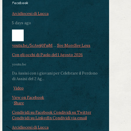
Facebook
Arcidiocesi di Lucca
5 days ago
youtu.be/5cAwjj0FujM
...
See More
See Less
Con gli occhi di Paolo del 1 Agosto 2026
youtu.be
Da Assisi con i giovani per Celebrare il Perdono
di Assisi del 2 Ag...
Video
View on Facebook
·
Share
Condividi su Facebook
Condividi su Twitter
Condividi su LinkedIn
Condividi via email
Arcidiocesi di Lucca