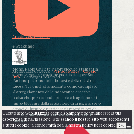
View on Facebook
·
Share
Condividi su Facebook
Condividi su Twitter
Condividi su LinkedIn
Condividi via email
Arcidiocesi di Lucca
4 weeks ago
Mons. Paolo Giulietti ha presieduto stamani la
Arcidiocesi di Lucca -
Privacy Policy
-
Cookie
solenne concelebrazione eucaristica per San
Info
- Copyright reserved
Paolino, patrono della diocesi e della città di
Lucca.
Nell’omelia ha indicato come esemplare
«l’atteggiamento delle minoranze creative:
realtà che, pur essendo piccole e fragili, non si
fanno bloccare dalla situazione di crisi, ma sono
capaci di intuire e praticare percorsi nuovi da
Questo sito web utilizza i cookie solamente per migliorare la tua
cui sorgono realtà diverse e per certi versi
esperienza di navigazione. Utilizzando il nostro sito web acconsenti
inedite».
a tutti i cookie in conformità con la nostra policy per i cookie.
Ok