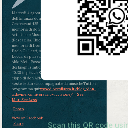
Martedì 4 agosto2026
ore 11:30 - Lucca, Scuola
dell’Infanzia don Aldo Mei - Viale Castruccio
Castracani 435 - Inaugurazione murales in
memoria di don Aldo Mei curato dal Liceo
Artistico e Musicale “Passaglia”
.
ore 18 - Fiano
(Pescaglia), Chiesa parrocchiale - Messa in
memoria di Don Aldo Mei celebrata da mons.
Paolo Giulietti, Arcivescovo di Lucca
.
ore 20.30 -
Lucca, da piazza San Michele al Cippo di don
Aldo Mei - Passeggiata della Memoria in alcuni
dei luoghi simbolo della città. Ritrovo alle ore
20.30 in piazza San Michele con conclusione al
cippo di don Aldo Mei (Porta Elisa). Durante le
soste, letture accompagnate da musiche
Tutto il
programma qui:
www.diocesilucca.it/blog/don-
aldo-mei-anniversario-uccisione/
...
See
More
See Less
Photo
View on Facebook
·
Share