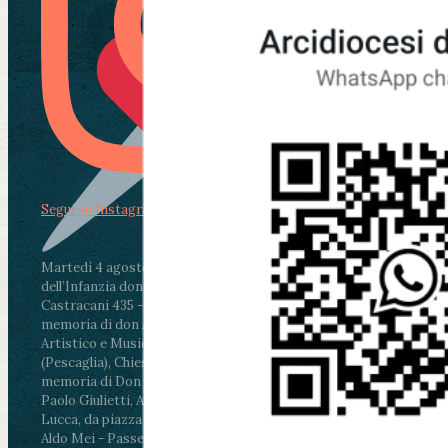
Segui su Instagram
Martedì 4 agosto2026
ore 11:30 - Lucca, Scuola
dell’Infanzia don Aldo Mei - Viale Castruccio
Castracani 435 - Inaugurazione murales in
memoria di don Aldo Mei curato dal Liceo
Artistico e Musicale “Passaglia”
.
ore 18 - Fiano
(Pescaglia), Chiesa parrocchiale - Messa in
memoria di Don Aldo Mei celebrata da mons.
Paolo Giulietti, Arcivescovo di Lucca
.
ore 20.30 -
Lucca, da piazza San Michele al Cippo di don
Aldo Mei - Passeggiata della Memoria in alcuni