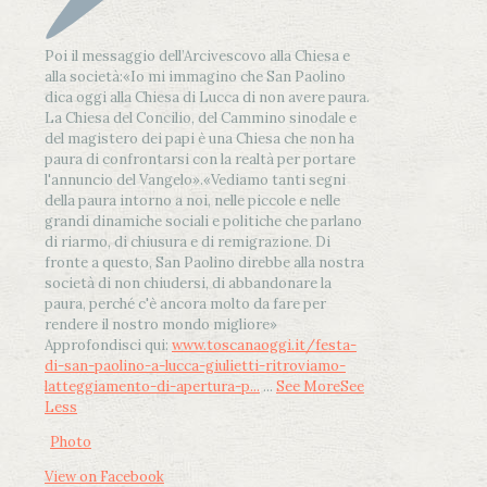
Poi il messaggio dell’Arcivescovo alla Chiesa e
alla società:
«Io mi immagino che San Paolino
dica oggi alla Chiesa di Lucca di non avere paura.
La Chiesa del Concilio, del Cammino sinodale e
del magistero dei papi è una Chiesa che non ha
paura di confrontarsi con la realtà per portare
l'annuncio del Vangelo»
.
«Vediamo tanti segni
della paura intorno a noi, nelle piccole e nelle
grandi dinamiche sociali e politiche che parlano
di riarmo, di chiusura e di remigrazione. Di
fronte a questo, San Paolino direbbe alla nostra
società di non chiudersi, di abbandonare la
paura, perché c'è ancora molto da fare per
rendere il nostro mondo migliore»
Approfondisci qui:
www.toscanaoggi.it/festa-
di-san-paolino-a-lucca-giulietti-ritroviamo-
latteggiamento-di-apertura-p...
...
See More
See
Less
Photo
View on Facebook