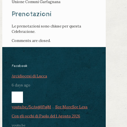
Unione Comuni Garfagnana
Prenotazioni
Le prenotazioni sono chiuse per questa
Celebrazione.
Comments are closed.
Facebook
Arcidiocesi di Lucca
6 days ago
youtu.be/5cAwjj0FujM
...
See More
See Less
Con gli occhi di Paolo del 1 Agosto 2026
youtu.be