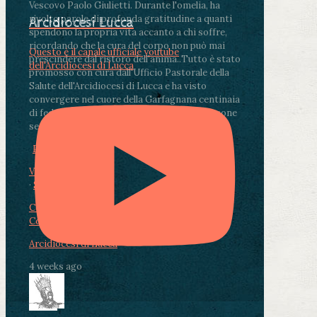
Vescovo Paolo Giulietti. Durante l'omelia, ha
rivolto parole di profonda gratitudine a quanti
Arcidiocesi Lucca
spendono la propria vita accanto a chi soffre,
ricordando che la cura del corpo non può mai
Questo è il canale ufficiale youtube
prescindere dal ristoro dell'anima.
.
Tutto è stato
dell'Arcidiocesi di Lucca
promosso con cura dall'Ufficio Pastorale della
Salute dell'Arcidiocesi di Lucca e ha visto
convergere nel cuore della Garfagnana centinaia
di fedeli, operatori sanitari, volontari e persone
segnate dalla malattia.
...
See More
See Less
Photo
View on Facebook
·
Share
Condividi su Facebook
Condividi su Twitter
Condividi su LinkedIn
Condividi via email
Arcidiocesi di Lucca
4 weeks ago