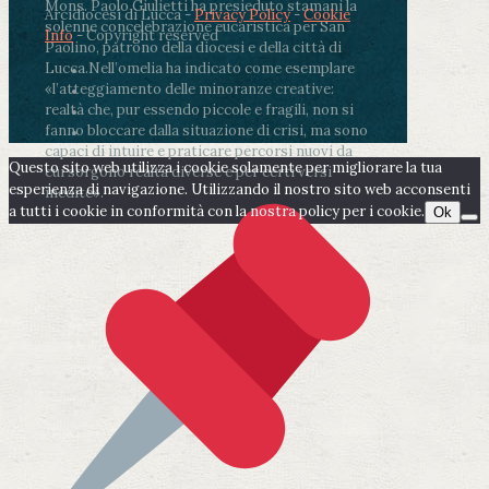
Mons. Paolo Giulietti ha presieduto stamani la
Arcidiocesi di Lucca -
Privacy Policy
-
Cookie
solenne concelebrazione eucaristica per San
Info
- Copyright reserved
Paolino, patrono della diocesi e della città di
Lucca.
Nell’omelia ha indicato come esemplare
«l’atteggiamento delle minoranze creative:
realtà che, pur essendo piccole e fragili, non si
fanno bloccare dalla situazione di crisi, ma sono
capaci di intuire e praticare percorsi nuovi da
Questo sito web utilizza i cookie solamente per migliorare la tua
cui sorgono realtà diverse e per certi versi
esperienza di navigazione. Utilizzando il nostro sito web acconsenti
inedite».
a tutti i cookie in conformità con la nostra policy per i cookie.
Ok