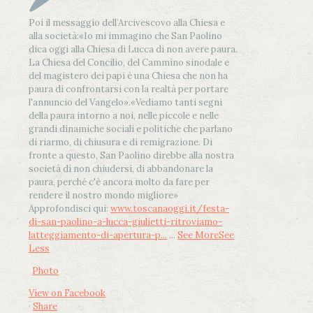
Poi il messaggio dell’Arcivescovo alla Chiesa e
alla società:
«Io mi immagino che San Paolino
dica oggi alla Chiesa di Lucca di non avere paura.
La Chiesa del Concilio, del Cammino sinodale e
del magistero dei papi è una Chiesa che non ha
paura di confrontarsi con la realtà per portare
l'annuncio del Vangelo»
.
«Vediamo tanti segni
della paura intorno a noi, nelle piccole e nelle
grandi dinamiche sociali e politiche che parlano
di riarmo, di chiusura e di remigrazione. Di
fronte a questo, San Paolino direbbe alla nostra
società di non chiudersi, di abbandonare la
paura, perché c'è ancora molto da fare per
rendere il nostro mondo migliore»
Approfondisci qui:
www.toscanaoggi.it/festa-
di-san-paolino-a-lucca-giulietti-ritroviamo-
latteggiamento-di-apertura-p...
...
See More
See
Less
Photo
View on Facebook
·
Share