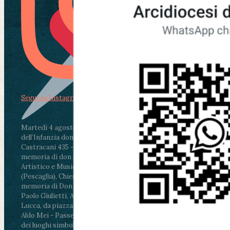
Segui su Instagram
Martedì 4 agosto2026
ore 11:30 - Lucca, Scuola
dell’Infanzia don Aldo Mei - Viale Castruccio
Castracani 435 - Inaugurazione murales in
memoria di don Aldo Mei curato dal Liceo
Artistico e Musicale “Passaglia”
.
ore 18 - Fiano
(Pescaglia), Chiesa parrocchiale - Messa in
memoria di Don Aldo Mei celebrata da mons.
Paolo Giulietti, Arcivescovo di Lucca
.
ore 20.30 -
Lucca, da piazza San Michele al Cippo di don
Aldo Mei - Passeggiata della Memoria in alcuni
dei luoghi simbolo della città. Ritrovo alle ore