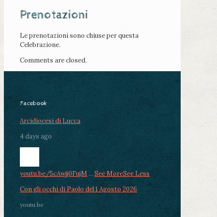
Prenotazioni
Le prenotazioni sono chiuse per questa
Celebrazione.
Comments are closed.
Facebook
Arcidiocesi di Lucca
4 days ago
youtu.be/5cAwjj0FujM
...
See More
See Less
Con gli occhi di Paolo del 1 Agosto 2026
youtu.be