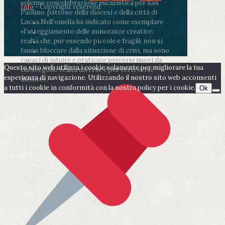
solenne concelebrazione eucaristica per San
Info
- Copyright reserved
Paolino, patrono della diocesi e della città di
Lucca.
Nell’omelia ha indicato come esemplare
«l’atteggiamento delle minoranze creative:
realtà che, pur essendo piccole e fragili, non si
fanno bloccare dalla situazione di crisi, ma sono
capaci di intuire e praticare percorsi nuovi da
Questo sito web utilizza i cookie solamente per migliorare la tua
cui sorgono realtà diverse e per certi versi
esperienza di navigazione. Utilizzando il nostro sito web acconsenti
inedite».
a tutti i cookie in conformità con la nostra policy per i cookie.
Ok