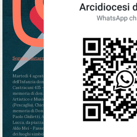
Segui su Instagram
Martedì 4 agosto2026
ore 11:30 - Lucca, Scuola
dell’Infanzia don Aldo Mei - Viale Castruccio
Castracani 435 - Inaugurazione murales in
memoria di don Aldo Mei curato dal Liceo
Artistico e Musicale “Passaglia”
.
ore 18 - Fiano
(Pescaglia), Chiesa parrocchiale - Messa in
memoria di Don Aldo Mei celebrata da mons.
Paolo Giulietti, Arcivescovo di Lucca
.
ore 20.30 -
Lucca, da piazza San Michele al Cippo di don
Aldo Mei - Passeggiata della Memoria in alcuni
dei luoghi simbolo della città. Ritrovo alle ore