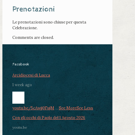
Prenotazioni
Le prenotazioni sono chiuse per questa
Celebrazione.
Comments are closed.
Facebook
Arcidiocesi di Lucca
1 week ago
youtu.be/5cAwjj0FujM
...
See More
See Less
Con gli occhi di Paolo del 1 Agosto 2026
youtu.be