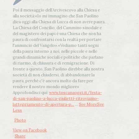
Poi il messaggio dell’Arcivescovo alla Chiesa e
alla società:
«Io mi immagino che San Paolino
dica oggi alla Chiesa di Lucca di non avere paura.
La Chiesa del Concilio, del Cammino sinodale e
del magistero dei papi è una Chiesa che non ha
paura di confrontarsi con la realtà per portare
l'annuncio del Vangelo»
.
«Vediamo tanti segni
della paura intorno a noi, nelle piccole e nelle
grandi dinamiche sociali e politiche che parlano
di riarmo, di chiusura e di remigrazione. Di
fronte a questo, San Paolino direbbe alla nostra
società di non chiudersi, di abbandonare la
paura, perché c'è ancora molto da fare per
rendere il nostro mondo migliore»
Approfondisci qui:
www.toscanaoggi.it/festa-
di-san-paolino-a-lucca-giulietti-ritroviamo-
latteggiamento-di-apertura-p...
...
See More
See
Less
Photo
View on Facebook
·
Share