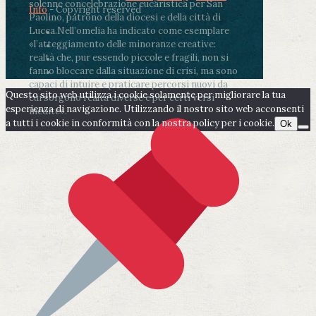
solenne concelebrazione eucaristica per San
Info
- Copyright reserved
Paolino, patrono della diocesi e della città di
Lucca.
Nell’omelia ha indicato come esemplare
«l’atteggiamento delle minoranze creative:
realtà che, pur essendo piccole e fragili, non si
fanno bloccare dalla situazione di crisi, ma sono
capaci di intuire e praticare percorsi nuovi da
Questo sito web utilizza i cookie solamente per migliorare la tua
cui sorgono realtà diverse e per certi versi
esperienza di navigazione. Utilizzando il nostro sito web acconsenti
inedite».
a tutti i cookie in conformità con la nostra policy per i cookie.
Ok