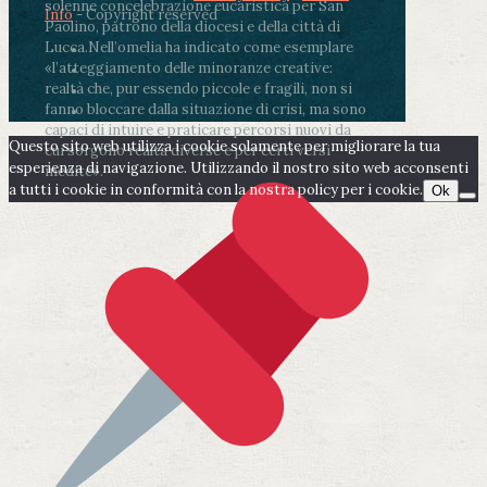
solenne concelebrazione eucaristica per San
Info
- Copyright reserved
Paolino, patrono della diocesi e della città di
Lucca.
Nell’omelia ha indicato come esemplare
«l’atteggiamento delle minoranze creative:
realtà che, pur essendo piccole e fragili, non si
fanno bloccare dalla situazione di crisi, ma sono
capaci di intuire e praticare percorsi nuovi da
Questo sito web utilizza i cookie solamente per migliorare la tua
cui sorgono realtà diverse e per certi versi
esperienza di navigazione. Utilizzando il nostro sito web acconsenti
inedite».
a tutti i cookie in conformità con la nostra policy per i cookie.
Ok