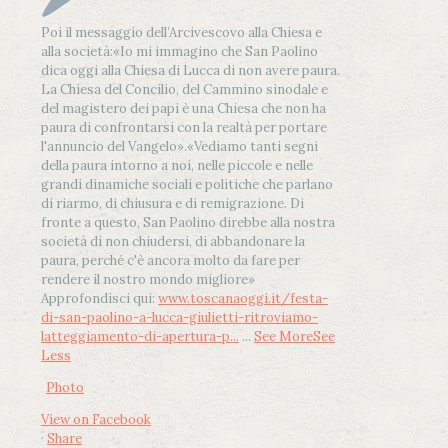
Poi il messaggio dell’Arcivescovo alla Chiesa e
alla società:
«Io mi immagino che San Paolino
dica oggi alla Chiesa di Lucca di non avere paura.
La Chiesa del Concilio, del Cammino sinodale e
del magistero dei papi è una Chiesa che non ha
paura di confrontarsi con la realtà per portare
l'annuncio del Vangelo»
.
«Vediamo tanti segni
della paura intorno a noi, nelle piccole e nelle
grandi dinamiche sociali e politiche che parlano
di riarmo, di chiusura e di remigrazione. Di
fronte a questo, San Paolino direbbe alla nostra
società di non chiudersi, di abbandonare la
paura, perché c'è ancora molto da fare per
rendere il nostro mondo migliore»
Approfondisci qui:
www.toscanaoggi.it/festa-
di-san-paolino-a-lucca-giulietti-ritroviamo-
latteggiamento-di-apertura-p...
...
See More
See
Less
Photo
View on Facebook
·
Share