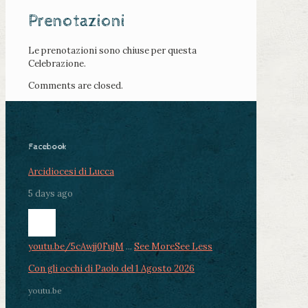
Prenotazioni
Le prenotazioni sono chiuse per questa
Celebrazione.
Comments are closed.
Facebook
Arcidiocesi di Lucca
5 days ago
youtu.be/5cAwjj0FujM
...
See More
See Less
Con gli occhi di Paolo del 1 Agosto 2026
youtu.be