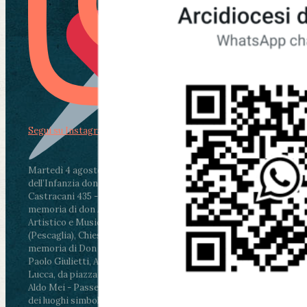
Segui su Instagram
Martedì 4 agosto2026
ore 11:30 - Lucca, Scuola
dell’Infanzia don Aldo Mei - Viale Castruccio
Castracani 435 - Inaugurazione murales in
memoria di don Aldo Mei curato dal Liceo
Artistico e Musicale “Passaglia”
.
ore 18 - Fiano
(Pescaglia), Chiesa parrocchiale - Messa in
memoria di Don Aldo Mei celebrata da mons.
Paolo Giulietti, Arcivescovo di Lucca
.
ore 20.30 -
Lucca, da piazza San Michele al Cippo di don
Aldo Mei - Passeggiata della Memoria in alcuni
dei luoghi simbolo della città. Ritrovo alle ore