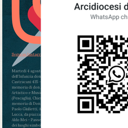
Segui su Instagram
Martedì 4 agosto2026
ore 11:30 - Lucca, Scuola
dell’Infanzia don Aldo Mei - Viale Castruccio
Castracani 435 - Inaugurazione murales in
memoria di don Aldo Mei curato dal Liceo
Artistico e Musicale “Passaglia”
.
ore 18 - Fiano
(Pescaglia), Chiesa parrocchiale - Messa in
memoria di Don Aldo Mei celebrata da mons.
Paolo Giulietti, Arcivescovo di Lucca
.
ore 20.30 -
Lucca, da piazza San Michele al Cippo di don
Aldo Mei - Passeggiata della Memoria in alcuni
dei luoghi simbolo della città. Ritrovo alle ore