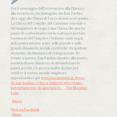
Poi il messaggio dell’Arcivescovo alla Chiesa e
alla società:
«Io mi immagino che San Paolino
dica oggi alla Chiesa di Lucca di non avere paura.
La Chiesa del Concilio, del Cammino sinodale e
del magistero dei papi è una Chiesa che non ha
paura di confrontarsi con la realtà per portare
l'annuncio del Vangelo»
.
«Vediamo tanti segni
della paura intorno a noi, nelle piccole e nelle
grandi dinamiche sociali e politiche che parlano
di riarmo, di chiusura e di remigrazione. Di
fronte a questo, San Paolino direbbe alla nostra
società di non chiudersi, di abbandonare la
paura, perché c'è ancora molto da fare per
rendere il nostro mondo migliore»
Approfondisci qui:
www.toscanaoggi.it/festa-
di-san-paolino-a-lucca-giulietti-ritroviamo-
latteggiamento-di-apertura-p...
...
See More
See
Less
Photo
View on Facebook
·
Share