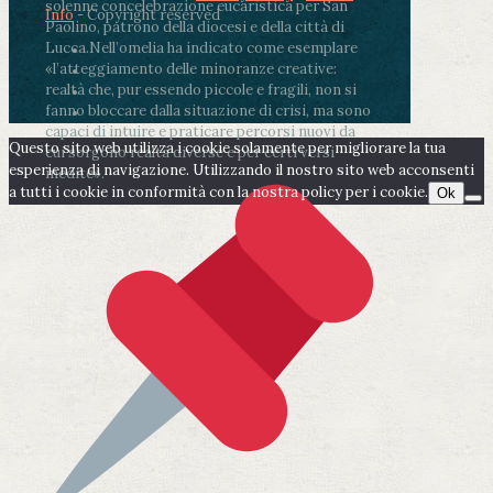
solenne concelebrazione eucaristica per San
Info
- Copyright reserved
Paolino, patrono della diocesi e della città di
Lucca.
Nell’omelia ha indicato come esemplare
«l’atteggiamento delle minoranze creative:
realtà che, pur essendo piccole e fragili, non si
fanno bloccare dalla situazione di crisi, ma sono
capaci di intuire e praticare percorsi nuovi da
Questo sito web utilizza i cookie solamente per migliorare la tua
cui sorgono realtà diverse e per certi versi
esperienza di navigazione. Utilizzando il nostro sito web acconsenti
inedite».
a tutti i cookie in conformità con la nostra policy per i cookie.
Ok