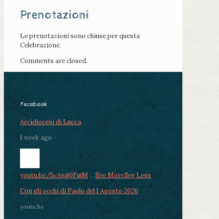
Prenotazioni
Le prenotazioni sono chiuse per questa
Celebrazione.
Comments are closed.
Facebook
Arcidiocesi di Lucca
1 week ago
youtu.be/5cAwjj0FujM
...
See More
See Less
Con gli occhi di Paolo del 1 Agosto 2026
youtu.be