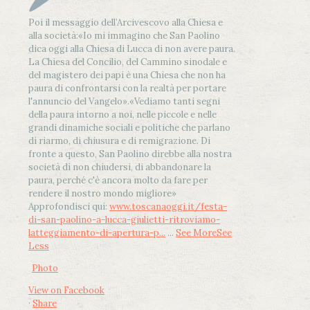
Poi il messaggio dell’Arcivescovo alla Chiesa e
alla società:
«Io mi immagino che San Paolino
dica oggi alla Chiesa di Lucca di non avere paura.
La Chiesa del Concilio, del Cammino sinodale e
del magistero dei papi è una Chiesa che non ha
paura di confrontarsi con la realtà per portare
l'annuncio del Vangelo»
.
«Vediamo tanti segni
della paura intorno a noi, nelle piccole e nelle
grandi dinamiche sociali e politiche che parlano
di riarmo, di chiusura e di remigrazione. Di
fronte a questo, San Paolino direbbe alla nostra
società di non chiudersi, di abbandonare la
paura, perché c'è ancora molto da fare per
rendere il nostro mondo migliore»
Approfondisci qui:
www.toscanaoggi.it/festa-
di-san-paolino-a-lucca-giulietti-ritroviamo-
latteggiamento-di-apertura-p...
...
See More
See
Less
Photo
View on Facebook
·
Share