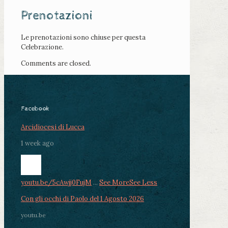
Prenotazioni
Le prenotazioni sono chiuse per questa
Celebrazione.
Comments are closed.
Facebook
Arcidiocesi di Lucca
1 week ago
youtu.be/5cAwjj0FujM
...
See More
See Less
Con gli occhi di Paolo del 1 Agosto 2026
youtu.be