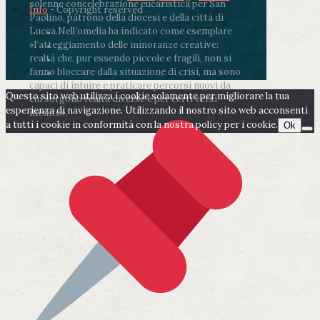
solenne concelebrazione eucaristica per San
Info
- Copyright reserved
Paolino, patrono della diocesi e della città di
Lucca.
Nell’omelia ha indicato come esemplare
«l’atteggiamento delle minoranze creative:
realtà che, pur essendo piccole e fragili, non si
fanno bloccare dalla situazione di crisi, ma sono
capaci di intuire e praticare percorsi nuovi da
Questo sito web utilizza i cookie solamente per migliorare la tua
cui sorgono realtà diverse e per certi versi
esperienza di navigazione. Utilizzando il nostro sito web acconsenti
inedite».
a tutti i cookie in conformità con la nostra policy per i cookie.
Ok