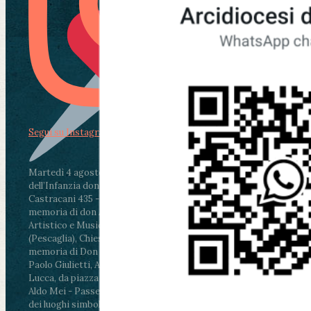
Segui su Instagram
Martedì 4 agosto2026
ore 11:30 - Lucca, Scuola
dell’Infanzia don Aldo Mei - Viale Castruccio
Castracani 435 - Inaugurazione murales in
memoria di don Aldo Mei curato dal Liceo
Artistico e Musicale “Passaglia”
.
ore 18 - Fiano
(Pescaglia), Chiesa parrocchiale - Messa in
memoria di Don Aldo Mei celebrata da mons.
Paolo Giulietti, Arcivescovo di Lucca
.
ore 20.30 -
Lucca, da piazza San Michele al Cippo di don
Aldo Mei - Passeggiata della Memoria in alcuni
dei luoghi simbolo della città. Ritrovo alle ore