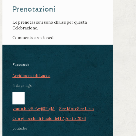
Prenotazioni
Le prenotazioni sono chiuse per questa
Celebrazione.
Comments are closed.
Facebook
Arcidiocesi di Lucca
4 days ago
youtu.be/5cAwjj0FujM
...
See More
See Less
Con gli occhi di Paolo del 1 Agosto 2026
youtu.be