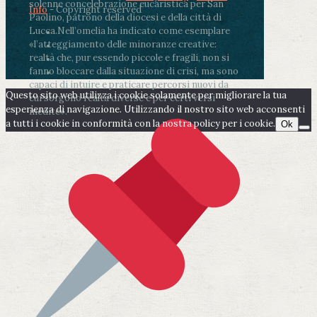
solenne concelebrazione eucaristica per San
Info
- Copyright reserved
Paolino, patrono della diocesi e della città di
Lucca.
Nell’omelia ha indicato come esemplare
«l’atteggiamento delle minoranze creative:
realtà che, pur essendo piccole e fragili, non si
fanno bloccare dalla situazione di crisi, ma sono
capaci di intuire e praticare percorsi nuovi da
Questo sito web utilizza i cookie solamente per migliorare la tua
cui sorgono realtà diverse e per certi versi
esperienza di navigazione. Utilizzando il nostro sito web acconsenti
inedite».
a tutti i cookie in conformità con la nostra policy per i cookie.
Ok