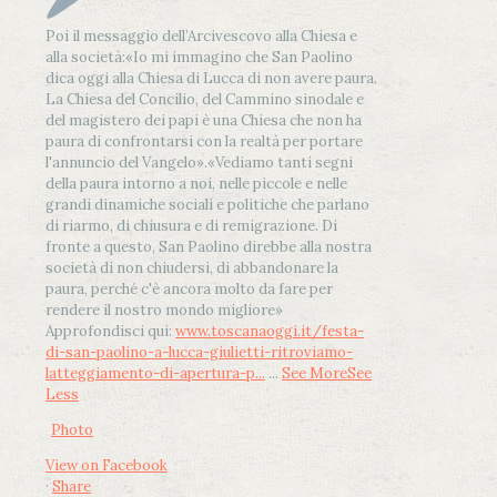
Poi il messaggio dell’Arcivescovo alla Chiesa e
alla società:
«Io mi immagino che San Paolino
dica oggi alla Chiesa di Lucca di non avere paura.
La Chiesa del Concilio, del Cammino sinodale e
del magistero dei papi è una Chiesa che non ha
paura di confrontarsi con la realtà per portare
l'annuncio del Vangelo»
.
«Vediamo tanti segni
della paura intorno a noi, nelle piccole e nelle
grandi dinamiche sociali e politiche che parlano
di riarmo, di chiusura e di remigrazione. Di
fronte a questo, San Paolino direbbe alla nostra
società di non chiudersi, di abbandonare la
paura, perché c'è ancora molto da fare per
rendere il nostro mondo migliore»
Approfondisci qui:
www.toscanaoggi.it/festa-
di-san-paolino-a-lucca-giulietti-ritroviamo-
latteggiamento-di-apertura-p...
...
See More
See
Less
Photo
View on Facebook
·
Share