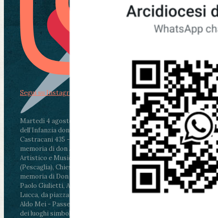
Segui su Instagram
Martedì 4 agosto2026
ore 11:30 - Lucca, Scuola
dell’Infanzia don Aldo Mei - Viale Castruccio
Castracani 435 - Inaugurazione murales in
memoria di don Aldo Mei curato dal Liceo
Artistico e Musicale “Passaglia”
.
ore 18 - Fiano
(Pescaglia), Chiesa parrocchiale - Messa in
memoria di Don Aldo Mei celebrata da mons.
Paolo Giulietti, Arcivescovo di Lucca
.
ore 20.30 -
Lucca, da piazza San Michele al Cippo di don
Aldo Mei - Passeggiata della Memoria in alcuni
dei luoghi simbolo della città. Ritrovo alle ore