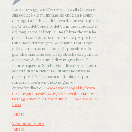
Poi il messaggio dell’Arcivescovo alla Chiesa e
alla società:
«Io mi immagino che San Paolino
dica oggi alla Chiesa di Lucca di non avere paura.
La Chiesa del Concilio, del Cammino sinodale e
del magistero dei papi è una Chiesa che non ha
paura di confrontarsi con la realtà per portare
l'annuncio del Vangelo»
.
«Vediamo tanti segni
della paura intorno a noi, nelle piccole e nelle
grandi dinamiche sociali e politiche che parlano
di riarmo, di chiusura e di remigrazione. Di
fronte a questo, San Paolino direbbe alla nostra
società di non chiudersi, di abbandonare la
paura, perché c'è ancora molto da fare per
rendere il nostro mondo migliore»
Approfondisci qui:
www.toscanaoggi.it/festa-
di-san-paolino-a-lucca-giulietti-ritroviamo-
latteggiamento-di-apertura-p...
...
See More
See
Less
Photo
View on Facebook
·
Share