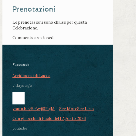
Prenotazioni
Le prenotazioni sono chiuse per questa
Celebrazione.
Comments are closed.
Facebook
Arcidiocesi di Lucca
7 days ago
youtu.be/5cAwjj0FujM
...
See More
See Less
Con gli occhi di Paolo del 1 Agosto 2026
youtu.be