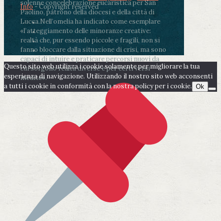
solenne concelebrazione eucaristica per San
Info
- Copyright reserved
Paolino, patrono della diocesi e della città di
Lucca.
Nell’omelia ha indicato come esemplare
«l’atteggiamento delle minoranze creative:
realtà che, pur essendo piccole e fragili, non si
fanno bloccare dalla situazione di crisi, ma sono
capaci di intuire e praticare percorsi nuovi da
Questo sito web utilizza i cookie solamente per migliorare la tua
cui sorgono realtà diverse e per certi versi
esperienza di navigazione. Utilizzando il nostro sito web acconsenti
inedite».
a tutti i cookie in conformità con la nostra policy per i cookie.
Ok