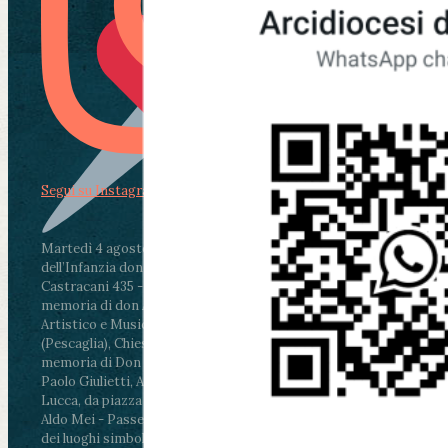
Segui su Instagram
Martedì 4 agosto2026
ore 11:30 - Lucca, Scuola
dell’Infanzia don Aldo Mei - Viale Castruccio
Castracani 435 - Inaugurazione murales in
memoria di don Aldo Mei curato dal Liceo
Artistico e Musicale “Passaglia”
.
ore 18 - Fiano
(Pescaglia), Chiesa parrocchiale - Messa in
memoria di Don Aldo Mei celebrata da mons.
Paolo Giulietti, Arcivescovo di Lucca
.
ore 20.30 -
Lucca, da piazza San Michele al Cippo di don
Aldo Mei - Passeggiata della Memoria in alcuni
dei luoghi simbolo della città. Ritrovo alle ore