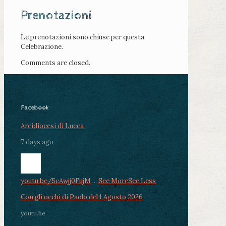
Prenotazioni
Le prenotazioni sono chiuse per questa
Celebrazione.
Comments are closed.
Facebook
Arcidiocesi di Lucca
7 days ago
youtu.be/5cAwjj0FujM
...
See More
See Less
Con gli occhi di Paolo del 1 Agosto 2026
youtu.be