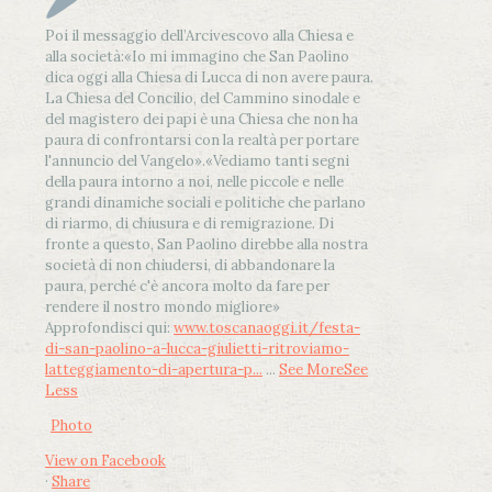
Poi il messaggio dell’Arcivescovo alla Chiesa e
alla società:
«Io mi immagino che San Paolino
dica oggi alla Chiesa di Lucca di non avere paura.
La Chiesa del Concilio, del Cammino sinodale e
del magistero dei papi è una Chiesa che non ha
paura di confrontarsi con la realtà per portare
l'annuncio del Vangelo»
.
«Vediamo tanti segni
della paura intorno a noi, nelle piccole e nelle
grandi dinamiche sociali e politiche che parlano
di riarmo, di chiusura e di remigrazione. Di
fronte a questo, San Paolino direbbe alla nostra
società di non chiudersi, di abbandonare la
paura, perché c'è ancora molto da fare per
rendere il nostro mondo migliore»
Approfondisci qui:
www.toscanaoggi.it/festa-
di-san-paolino-a-lucca-giulietti-ritroviamo-
latteggiamento-di-apertura-p...
...
See More
See
Less
Photo
View on Facebook
·
Share