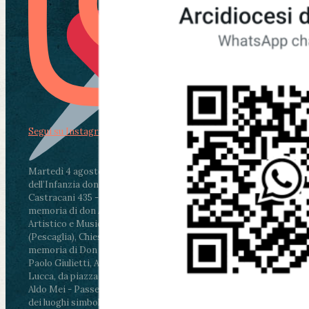
Segui su Instagram
Martedì 4 agosto2026
ore 11:30 - Lucca, Scuola
dell’Infanzia don Aldo Mei - Viale Castruccio
Castracani 435 - Inaugurazione murales in
memoria di don Aldo Mei curato dal Liceo
Artistico e Musicale “Passaglia”
.
ore 18 - Fiano
(Pescaglia), Chiesa parrocchiale - Messa in
memoria di Don Aldo Mei celebrata da mons.
Paolo Giulietti, Arcivescovo di Lucca
.
ore 20.30 -
Lucca, da piazza San Michele al Cippo di don
Aldo Mei - Passeggiata della Memoria in alcuni
dei luoghi simbolo della città. Ritrovo alle ore