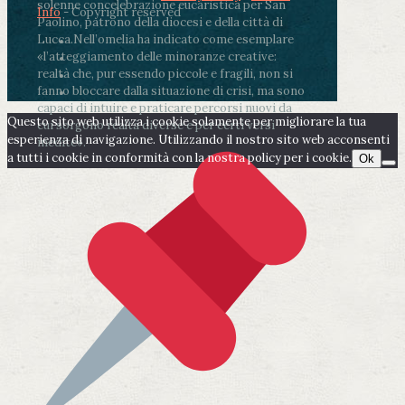
solenne concelebrazione eucaristica per San
Info
- Copyright reserved
Paolino, patrono della diocesi e della città di
Lucca.
Nell’omelia ha indicato come esemplare
«l’atteggiamento delle minoranze creative:
realtà che, pur essendo piccole e fragili, non si
fanno bloccare dalla situazione di crisi, ma sono
capaci di intuire e praticare percorsi nuovi da
Questo sito web utilizza i cookie solamente per migliorare la tua
cui sorgono realtà diverse e per certi versi
esperienza di navigazione. Utilizzando il nostro sito web acconsenti
inedite».
a tutti i cookie in conformità con la nostra policy per i cookie.
Ok